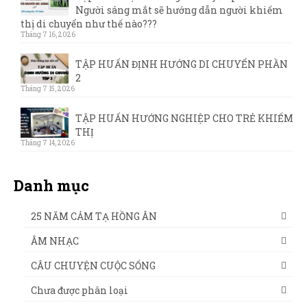
Người sáng mắt sẽ hướng dẫn người khiếm
thị di chuyển như thế nào???
Tháng 7 16, 2026
TẬP HUẤN ĐỊNH HƯỚNG DI CHUYỂN PHẦN
2
Tháng 7 15, 2026
TẬP HUẤN HƯỚNG NGHIỆP CHO TRẺ KHIẾM
THỊ
Tháng 7 14, 2026
Danh mục
25 NĂM CẢM TẠ HỒNG ÂN
ÂM NHẠC
CÂU CHUYỆN CUỘC SỐNG
Chưa được phân loại