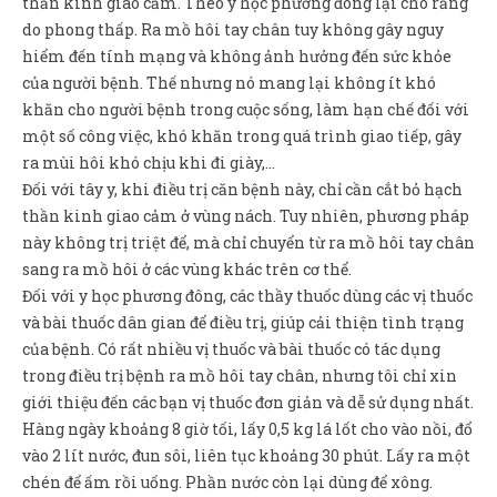
thần kinh giao cảm. Theo y học phương đông lại cho rằng
Sản Phẩm
do phong thấp. Ra mồ hôi tay chân tuy không gây nguy
Giúp đỡ
hiểm đến tính mạng và không ảnh hưởng đến sức khỏe
của người bệnh. Thế nhưng nó mang lại không ít khó
Liên hệ
khăn cho người bệnh trong cuộc sống, làm hạn chế đối với
một số công việc, khó khăn trong quá trình giao tiếp, gây
ra mùi hôi khó chịu khi đi giày,…
Đối với tây y, khi điều trị căn bệnh này, chỉ cần cắt bỏ hạch
thần kinh giao cảm ở vùng nách. Tuy nhiên, phương pháp
này không trị triệt để, mà chỉ chuyển từ ra mồ hôi tay chân
sang ra mồ hôi ở các vùng khác trên cơ thể.
Đối với y học phương đông, các thầy thuốc dùng các vị thuốc
và bài thuốc dân gian để điều trị, giúp cải thiện tình trạng
của bệnh. Có rất nhiều vị thuốc và bài thuốc có tác dụng
trong điều trị bệnh ra mồ hôi tay chân, nhưng tôi chỉ xin
giới thiệu đến các bạn vị thuốc đơn giản và dễ sử dụng nhất.
Hàng ngày khoảng 8 giờ tối, lấy 0,5 kg lá lốt cho vào nồi, đổ
vào 2 lít nước, đun sôi, liên tục khoảng 30 phút. Lấy ra một
chén để ấm rồi uống. Phần nước còn lại dùng để xông.