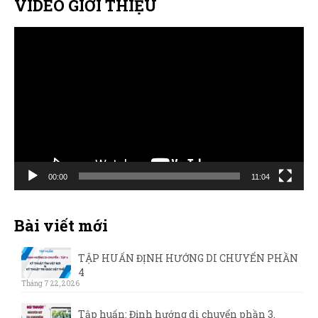
VIDEO GIỚI THIỆU
Trình
chơi
Video
00:00
11:04
Bài viết mới
TẬP HUẤN ĐỊNH HƯỚNG DI CHUYỂN PHẦN
4
Tháng 7 22, 2026
Tập huấn: Định hướng di chuyển phần 3.