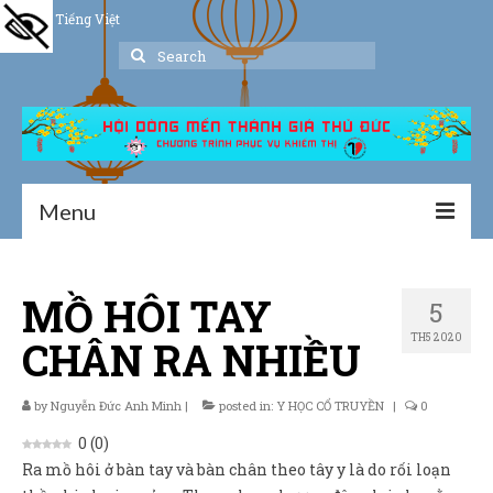
Tiếng Việt
Search
for:
Menu
Trang chủ
MỒ HÔI TAY
5
Giới thiệu
TH5 2020
CHÂN RA NHIỀU
Hoạt động
Thư viện
by
Nguyễn Đức Anh Minh
|
posted in:
Y HỌC CỔ TRUYỀN
|
0
0
(
0
)
Dịch vụ hỗ trợ
Ra mồ hôi ở bàn tay và bàn chân theo tây y là do rối loạn