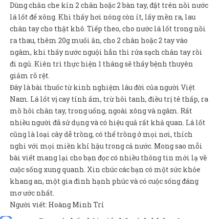
Dùng chăn che kín 2 chân hoặc 2 bàn tay, đặt trên nồi nước
lá lốt để xông. Khi thấy hơi nóng còn ít, lấy mền ra, lau
chân tay cho thật khô. Tiếp theo, cho nước lá lốt trong nồi
ra thau, thêm 20g muối ăn, cho 2 chân hoặc 2 tay vào
ngâm, khi thấy nước nguội hẳn thì rửa sạch chân tay rồi
đi ngủ. Kiên trì thực hiện 1 tháng sẽ thấy bệnh thuyên
giảm rõ rệt.
Đây là bài thuốc từ kinh nghiệm lâu đời của người Việt
Nam. Lá lốt vị cay tính ấm, trừ hôi tanh, điều trị tê thấp, ra
mồ hôi chân tay, trong uống, ngoài xông và ngâm. Rất
nhiều người đã sử dụng và có hiệu quả rất khả quan. Lá lốt
cũng là loại cây dễ trồng, có thể trồng ở mọi nơi, thích
nghi với mọi miền khí hậu trong cả nước. Mong sao mỗi
bài viết mang lại cho bạn đọc có nhiều thông tin mới lạ về
cuộc sống xung quanh. Xin chúc các bạn có một sức khỏe
khang an, một gia đình hạnh phúc và có cuộc sống đáng
mơ ước nhất.
Người viết: Hoàng Minh Trí