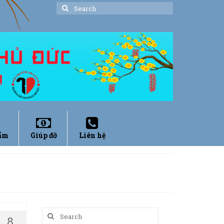
Search
for:
ẩm
Giúp đỡ
Liên hệ
Search
8