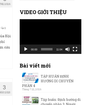
for:
TH2 2026
VIDEO GIỚI THIỆU
Trình
chơi
0
Video
của Hội
phí
âm cứu
00:00
11:04
Bài viết mới
TẬP HUẤN ĐỊNH
HƯỚNG DI CHUYỂN
PHẦN 4
3
Tháng 7 22, 2026
H10 2025
Tập huấn: Định hướng di
chuyển phần 3. Người