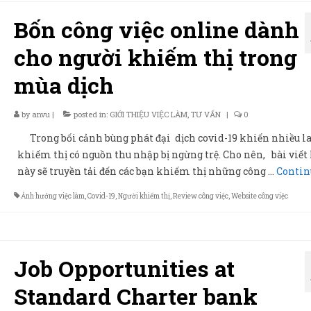
Bốn công việc online dành
cho người khiếm thị trong
mùa dịch
by
anvu
|
posted in:
GIỚI THIỆU VIỆC LÀM
,
TƯ VẤN
|
0
Trong bối cảnh bùng phát đại dịch covid-19 khiến nhiều l
khiếm thị có nguồn thu nhập bị ngừng trệ. Cho nên, bài viết
này sẽ truyền tải đến các bạn khiếm thị những công …
Contin
Ảnh hưởng việc làm
,
Covid-19
,
Người khiếm thị
,
Review công việc
,
Website công việc
Job Opportunities at
Standard Charter bank