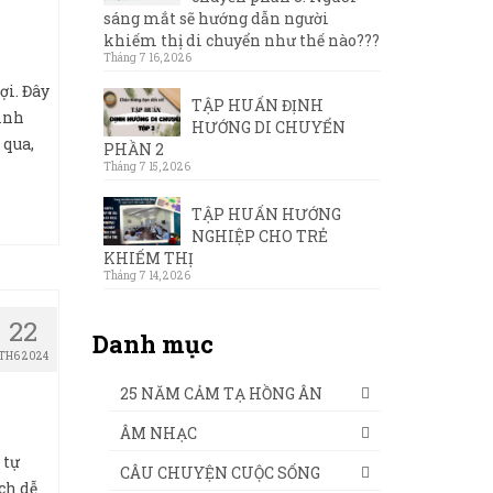
sáng mắt sẽ hướng dẫn người
khiếm thị di chuyển như thế nào???
Tháng 7 16, 2026
ợi. Đây
TẬP HUẤN ĐỊNH
ình
HƯỚNG DI CHUYỂN
 qua,
PHẦN 2
Tháng 7 15, 2026
TẬP HUẤN HƯỚNG
NGHIỆP CHO TRẺ
KHIẾM THỊ
Tháng 7 14, 2026
22
Danh mục
TH6 2024
25 NĂM CẢM TẠ HỒNG ÂN
ÂM NHẠC
 tự
CÂU CHUYỆN CUỘC SỐNG
ch dễ