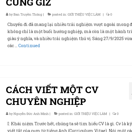
CÙNG GIZ
by
Ban Truyền Thông
|
posted in:
GIỚI THIỆU VIỆC LÀM
|
0
Chuyến đi đã mang lại nhiều trải nghiệm vượt ngoài mong đ
không chỉ là một buổi hướng nghiệp, mà còn là một hành tr
giàu ý nghĩa, và nhiều trải nghiệm thú vị. Sáng 27/9/2025 vừa
các …
Continued
CÁCH VIẾT MỘT CV
CHUYÊN NGHIỆP
by
Nguyễn Đức Anh Minh
|
posted in:
GIỚI THIỆU VIỆC LÀM
|
0
I: Khái niệm Trước hết, chúng ta sẽ tìm hiểu CV là gì. Cv là ký
viết tắt của cụm từ tiếng Anh (Curriculum Vitae). Nói một cá