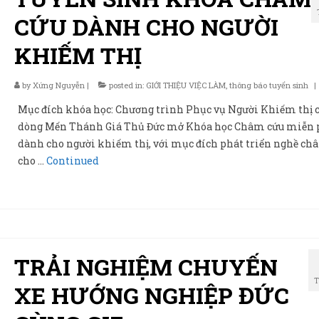
CỨU DÀNH CHO NGƯỜI
KHIẾM THỊ
by
Xứng Nguyễn
|
posted in:
GIỚI THIỆU VIỆC LÀM
,
thông báo tuyển sinh
|
Mục đích khóa học: Chương trình Phục vụ Người Khiếm thị 
dòng Mến Thánh Giá Thủ Đức mở Khóa học Châm cứu miễn 
dành cho người khiếm thị, với mục đích phát triển nghề ch
cho …
Continued
TRẢI NGHIỆM CHUYẾN
T
XE HƯỚNG NGHIỆP ĐỨC