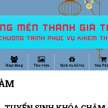
Hoạt động
Thư viện
Dịch vụ hỗ trợ
Sản Ph
LÀM
TUYỂN SINH KHÓA CHÂM