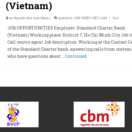
(Vietnam)
by
Nguyễn Đức Anh Minh
|
posted in:
GIỚI THIỆU VIỆC LÀM
|
0
JOB OPPORTUNITIES Employer: Standard Charter Bank
(Vietnam) Working place: District 7, Ho Chi Minh City Job ti
Call centre agent Job description: Working at the Contact C
of the Standard Charter bank, answering calls from custom
who have questions about …
Continued