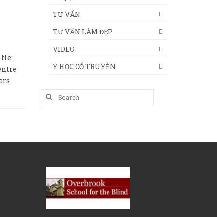
TƯ VẤN
TƯ VẤN LÀM ĐẸP
VIDEO
tle:
Y HỌC CỔ TRUYỀN
entre
ers
Search
for: