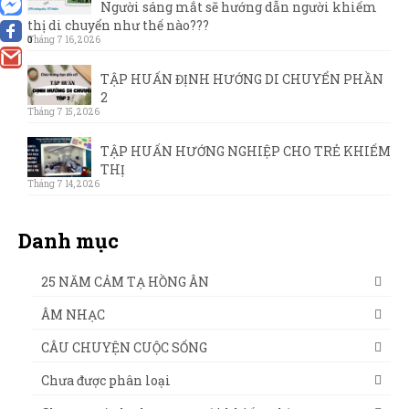
Người sáng mắt sẽ hướng dẫn người khiếm
thị di chuyển như thế nào???
Tháng 7 16, 2026
0
TẬP HUẤN ĐỊNH HƯỚNG DI CHUYỂN PHẦN
2
Tháng 7 15, 2026
TẬP HUẤN HƯỚNG NGHIỆP CHO TRẺ KHIẾM
THỊ
Tháng 7 14, 2026
Danh mục
25 NĂM CẢM TẠ HỒNG ÂN
ÂM NHẠC
CÂU CHUYỆN CUỘC SỐNG
Chưa được phân loại