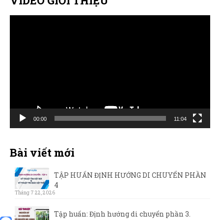
VIDEO GIỚI THIỆU
Sản Phẩm
Trình
Giúp đỡ
chơi
Liên hệ
Video
00:00
11:04
Bài viết mới
TẬP HUẤN ĐỊNH HƯỚNG DI CHUYỂN PHẦN
4
Tháng 7 22, 2026
Tập huấn: Định hướng di chuyển phần 3.