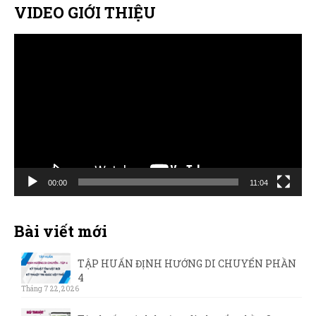
Sản Phẩm
VIDEO GIỚI THIỆU
Giúp đỡ
Trình
chơi
Liên hệ
Video
00:00
11:04
Bài viết mới
TẬP HUẤN ĐỊNH HƯỚNG DI CHUYỂN PHẦN
4
Tháng 7 22, 2026