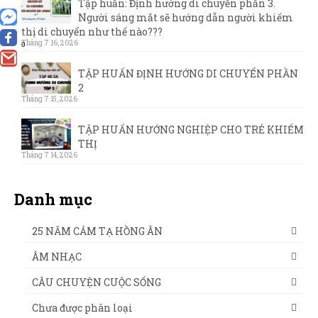
Tập huấn: Định hướng di chuyển phần 3.
Người sáng mắt sẽ hướng dẫn người khiếm
thị di chuyển như thế nào???
Tháng 7 16, 2026
0
TẬP HUẤN ĐỊNH HƯỚNG DI CHUYỂN PHẦN
2
Tháng 7 15, 2026
TẬP HUẤN HƯỚNG NGHIỆP CHO TRẺ KHIẾM
THỊ
Tháng 7 14, 2026
Danh mục
25 NĂM CẢM TẠ HỒNG ÂN
ÂM NHẠC
CÂU CHUYỆN CUỘC SỐNG
Chưa được phân loại