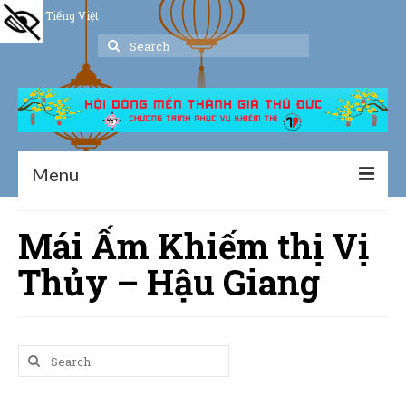
Tiếng Việt
Search
for:
Menu
Trang chủ
Mái Ấm Khiếm thị Vị
Giới thiệu
Thủy – Hậu Giang
Hoạt động
Thư viện
Search
Dịch vụ hỗ trợ
for: