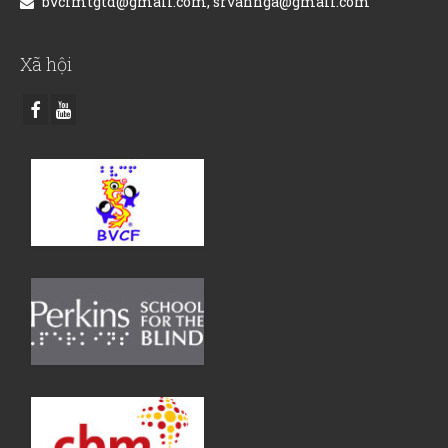
bvcfmtgtd@gmail.com, srvannga@gmail.com
Xã hội