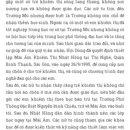
Sản Phẩm
gặp một số trẻ khiếm thị sống lang thang, không nơi
nương tựa và không được giáo dục. Các nữ tu tìm đến
Giúp đỡ
Trường Mù nhưng được biết là Trường không còn chỗ để
nhận thêm học sinh. Ngoài ra, có một số em khiếm thị đã
Liên hệ
tốt nghiệp trung học cơ sở tại Trường Mù nhưng không có
cơ hội học tiếp lên trung học phổ thông, đại học và lo lắng
cho tương lai của mình. Sau thời gian dài trao đổi, và nhờ
sự giúp đỡ của quý vị ân nhân, Hội Dòng đã quyết định thiết
lập Mái Ấm Khiếm Thị Nhật Hồng tại Thị Nghè, Quận
Bình Thạnh, Sài Gòn, vào ngày 26/9/1995, để cung cấp nơi
ăn chốn ở cho trẻ khiếm thị, và cũng có chương trình dạy
nghề đan giỏ cho các em.
Sau đó, các nữ tu nhận thấy rằng trẻ khiếm thị không chỉ
cần nơi ăn chốn ở mà còn cần được giáo dục, nên bắt đầu
gởi các em khiếm thị theo học bán trú tại Trường Phổ
Thông Đặc Biệt Nguyễn Đình Chiểu, trở về Mái Ấm vào buổi
tối. Sau đó, Nhật Hồng dần dần hình thành nên các lớp
học ngay tại Mái Ấm. Các nữ tu cũng tham gia các khóa
học để có được kiến thức và kỹ năng cần thiết làm việc với