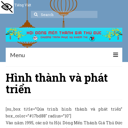
Tiếng Việt
Search
for:
Menu
Trang chủ
Hình thành và phát
Giới thiệu
triển
Hoạt động
Thư viện
[su_box title=”Qúa trình hình thành và phát triển”
box_color=”#17bd88″ radius=”10″]
Dịch vụ hỗ trợ
Vào năm 1995, các nữ tu Hội Dòng Mến Thánh Giá Thủ Đức