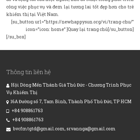
công việc phục vụ và đem lại tương lai tốt đẹp hơn cho trẻ
khiếm thị tại Việt Nam.
[su_button url=”https://newhappysun.org/vi/trang-chu/”
icon=”icon: home” ]Quay lại trang chủ[/su_button]
[/su_box]
Thông tin liên hệ
Hội Dòng Mến Thánh Giá Thủ Đức - Chương Trình Phục
Vụ Khiếm Thị
16A Đường số 7, Tam Bình, Thành Phố Thủ Đức, TP HCM
+84 908861763
+84 908861763
bvcfmtgtd@gmail.com, srvannga@gmail.com