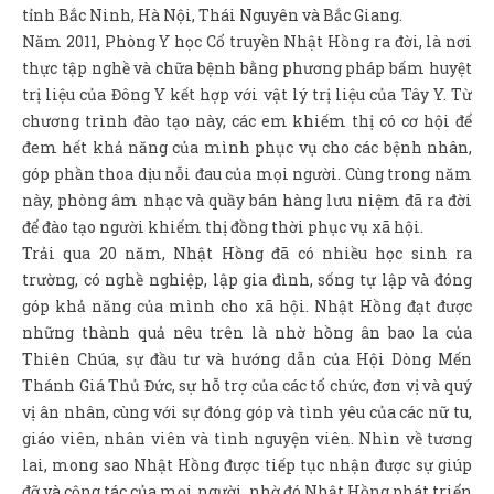
tỉnh Bắc Ninh, Hà Nội, Thái Nguyên và Bắc Giang.
Năm 2011, Phòng Y học Cổ truyền Nhật Hồng ra đời, là nơi
thực tập nghề và chữa bệnh bằng phương pháp bấm huyệt
trị liệu của Đông Y kết hợp với vật lý trị liệu của Tây Y. Từ
chương trình đào tạo này, các em khiếm thị có cơ hội để
đem hết khả năng của mình phục vụ cho các bệnh nhân,
góp phần thoa dịu nỗi đau của mọi người. Cùng trong năm
này, phòng âm nhạc và quầy bán hàng lưu niệm đã ra đời
để đào tạo người khiếm thị đồng thời phục vụ xã hội.
Trải qua 20 năm, Nhật Hồng đã có nhiều học sinh ra
trường, có nghề nghiệp, lập gia đình, sống tự lập và đóng
góp khả năng của mình cho xã hội. Nhật Hồng đạt được
những thành quả nêu trên là nhờ hồng ân bao la của
Thiên Chúa, sự đầu tư và hướng dẫn của Hội Dòng Mến
Thánh Giá Thủ Đức, sự hỗ trợ của các tổ chức, đơn vị và quý
vị ân nhân, cùng với sự đóng góp và tình yêu của các nữ tu,
giáo viên, nhân viên và tình nguyện viên. Nhìn về tương
lai, mong sao Nhật Hồng được tiếp tục nhận được sự giúp
đỡ và cộng tác của mọi người, nhờ đó Nhật Hồng phát triển