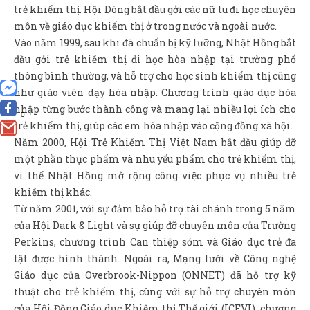
trẻ khiếm thị. Hội Dòng bắt đầu gởi các nữ tu đi học chuyên
môn về giáo dục khiếm thị ở trong nước và ngoài nước.
Vào năm 1999, sau khi đã chuẩn bị kỹ lưỡng, Nhật Hồng bắt
đầu gởi trẻ khiếm thị đi học hòa nhập tại trường phổ
thông bình thường, và hỗ trợ cho học sinh khiếm thị cũng
như giáo viên dạy hòa nhập. Chương trình giáo dục hòa
nhập từng bước thành công và mang lại nhiều lợi ích cho
0
trẻ khiếm thị, giúp các em hòa nhập vào cộng đồng xã hội.
Năm 2000, Hội Trẻ Khiếm Thị Việt Nam bắt đầu giúp đỡ
một phần thực phẩm và nhu yếu phẩm cho trẻ khiếm thị,
vì thế Nhật Hồng mở rộng công việc phục vụ nhiều trẻ
khiếm thị khác.
Từ năm 2001, với sự đảm bảo hỗ trợ tài chánh trong 5 năm
của Hội Dark & Light và sự giúp đỡ chuyên môn của Trường
Perkins, chương trình Can thiệp sớm và Giáo dục trẻ đa
tật được hình thành. Ngoài ra, Mạng lưới về Công nghệ
Giáo dục của Overbrook-Nippon (ONNET) đã hỗ trợ kỹ
thuật cho trẻ khiếm thị, cùng với sự hỗ trợ chuyên môn
của Hội Đồng Giáo dục Khiếm thị Thế giới (ICEVI), chương