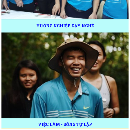
HƯỚNG NGHIỆP DẠY NGHỀ
VIỆC LÀM - SỐNG TỰ LẬP
DỊCH VỤ HỖ TRỢ