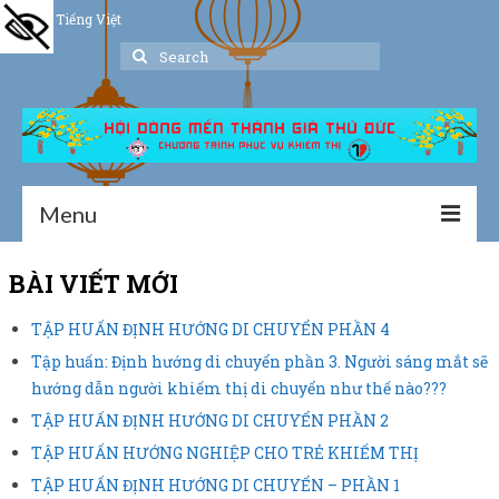
Tiếng Việt
Search
for:
Menu
Trang chủ
BÀI VIẾT MỚI
Giới thiệu
TẬP HUẤN ĐỊNH HƯỚNG DI CHUYỂN PHẦN 4
Tập huấn: Định hướng di chuyển phần 3. Người sáng mắt sẽ
Hoạt động
hướng dẫn người khiếm thị di chuyển như thế nào???
Thư viện
TẬP HUẤN ĐỊNH HƯỚNG DI CHUYỂN PHẦN 2
TẬP HUẤN HƯỚNG NGHIỆP CHO TRẺ KHIẾM THỊ
Dịch vụ hỗ trợ
TẬP HUẤN ĐỊNH HƯỚNG DI CHUYỂN – PHẦN 1