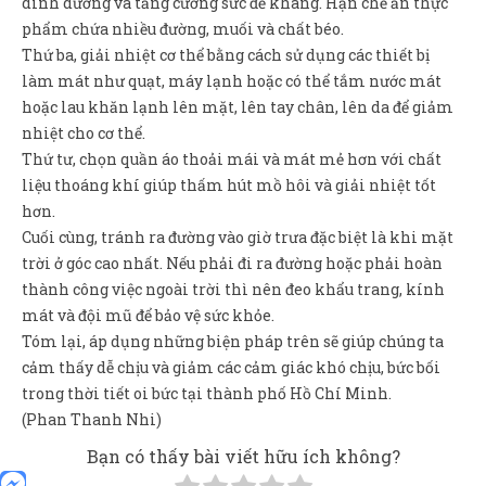
dinh dưỡng và tăng cường sức đề kháng. Hạn chế ăn thực
phẩm chứa nhiều đường, muối và chất béo.
Thứ ba, giải nhiệt cơ thể bằng cách sử dụng các thiết bị
làm mát như quạt, máy lạnh hoặc có thể tắm nước mát
hoặc lau khăn lạnh lên mặt, lên tay chân, lên da để giảm
nhiệt cho cơ thể.
Thứ tư, chọn quần áo thoải mái và mát mẻ hơn với chất
liệu thoáng khí giúp thấm hút mồ hôi và giải nhiệt tốt
hơn.
Cuối cùng, tránh ra đường vào giờ trưa đặc biệt là khi mặt
trời ở góc cao nhất. Nếu phải đi ra đường hoặc phải hoàn
thành công việc ngoài trời thì nên đeo khẩu trang, kính
mát và đội mũ để bảo vệ sức khỏe.
Tóm lại, áp dụng những biện pháp trên sẽ giúp chúng ta
cảm thấy dễ chịu và giảm các cảm giác khó chịu, bức bối
trong thời tiết oi bức tại thành phố Hồ Chí Minh.
(Phan Thanh Nhi)
Bạn có thấy bài viết hữu ích không?