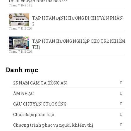
thị di chuyển như thế nào???
Tháng 7 16, 2026
TẬP HUẤN ĐỊNH HƯỚNG DI CHUYỂN PHẦN
2
Tháng 7 15, 2026
TẬP HUẤN HƯỚNG NGHIỆP CHO TRẺ KHIẾM
THỊ
Tháng 7 14, 2026
Danh mục
25 NĂM CẢM TẠ HỒNG ÂN
ÂM NHẠC
CÂU CHUYỆN CUỘC SỐNG
Chưa được phân loại
Chương trình phục vụ người khiếm thị