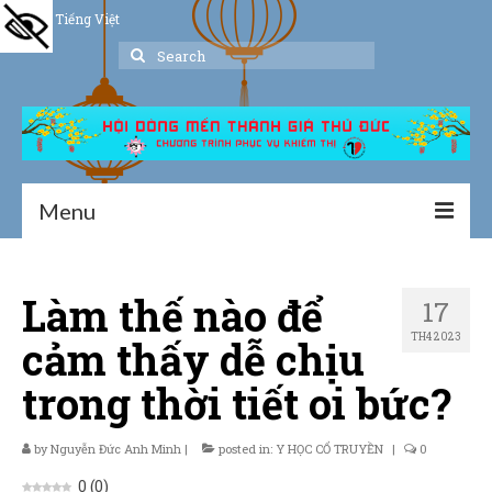
Tiếng Việt
Search
for:
Menu
Trang chủ
Làm thế nào để
17
Giới thiệu
TH4 2023
cảm thấy dễ chịu
Hoạt động
trong thời tiết oi bức?
Thư viện
by
Nguyễn Đức Anh Minh
Dịch vụ hỗ trợ
|
posted in:
Y HỌC CỔ TRUYỀN
|
0
0
(
0
)