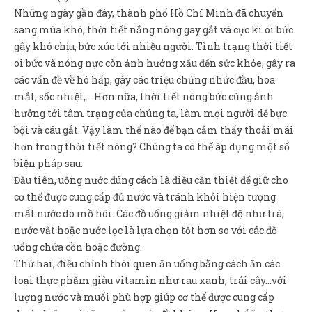
Sản Phẩm
Những ngày gần đây, thành phố Hồ Chí Minh đã chuyển
sang mùa khô, thời tiết nắng nóng gay gắt và cực kì oi bức
Giúp đỡ
gây khó chịu, bức xúc tới nhiều người. Tình trạng thời tiết
Liên hệ
oi bức và nóng nực còn ảnh hưởng xấu đến sức khỏe, gây ra
các vấn đề về hô hấp, gây các triệu chứng nhức đầu, hoa
mắt, sốc nhiệt,… Hơn nữa, thời tiết nóng bức cũng ảnh
hưởng tới tâm trạng của chúng ta, làm mọi người dễ bực
bội và cáu gắt. Vậy làm thế nào để bạn cảm thấy thoải mái
hơn trong thời tiết nóng? Chúng ta có thể áp dụng một số
biện pháp sau:
Đầu tiên, uống nước đúng cách là điều cần thiết để giữ cho
cơ thể được cung cấp đủ nước và tránh khỏi hiện tượng
mất nước do mồ hôi. Các đồ uống giảm nhiệt độ như trà,
nước vắt hoặc nước lọc là lựa chọn tốt hơn so với các đồ
uống chứa cồn hoặc đường.
Thứ hai, điều chỉnh thói quen ăn uống bằng cách ăn các
loại thực phẩm giàu vitamin như rau xanh, trái cây…với
lượng nước và muối phù hợp giúp cơ thể được cung cấp