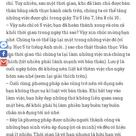
chí. Tuy nhiên, sau một thời gian, khi đã làm chủ được bản
thân bằng cách thực hành cách trên, chúng ta có thể tăng
những việc được ghi trong giấy. Từ 5 lên 7, lên 8 rồi 10…
– Vậy nếu chỉ có 5 việc, bạn đã hoàn thành xong và còn cả
khối thời gian trong ngày thì sao? Vậy xin chúc mừng bạn
nhé. Chúng ta có thể lặp lại một trong những việc đó (ví
dụ: Học 5 từ tiếng Anh mới…) sao cho thật thuần thục. Vẫn
còn thời gian thì chúng ta lại làm những việc mà chúng ta
0
thích (tất nhiên phải lành mạnh với bản thân). Lưu ý là
cuối ngày hôm đó không nên liệt kê thêm việc cho ngày
hôm sau nhé (xem lại giải thích trên).
– Cuối cùng, phương pháp nào cũng trở nên vô dụng nếu
bạn không thực sự kỉ luật với bản thân. Khi bắt tay vào
làm việc, bạn hãy dẹp những thứ không liên quan sang
một bên, để khỏi phải bị làm phiền hay buồn tay buồn
chân mà đụng tới nó nhé.
– Đây là phương pháp được nhiều người thành công và
những bạn sinh viên áp dụng (có cả mình) và đều có hiệu
quả ít nhiều. Thời gian là vô hạn nhưng là hữu hạn với