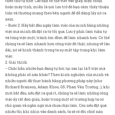
theo thứ tự nhé. Các bạn có thể viết vào giấy, điện thoại
hoặc máy tính, miễn là nơi lưu trữ đó bạn cảm thấy thuận
tiện và thường mang theo bên người để dễ dàng lấy nó ra
xem.
– Bước 2: Hãy bắt đầu ngày làm việc của mình bằng những
việc mà mình đã đặt ra từ tối qua. Lưu ý phải làm tuần tự
và từng việc một, tránh ôm đồm để làm nhanh hơn. Có thể
chúng ta sẽ làm nhanh hơn công việc đó thật, nhưng về lâu
dài, nó sẽ hình thành trong ta sự mất tập trung khi làm
việc.
2. Giải thích:
– Chắc hẳn nhiều bạn đang tự hỏi tại sao lại là 5 việc mà
không phải số nào khác? Theo kinh nghiệm của mình và
nhiều người đã thực hành bằng phương pháp này (như
Richard Branson, Adam Khoo, GS. Phan Văn Trường…), khi
mới bắt đầu, nếu đặt ra quá ít, chúng ta sẽ làm những công
việc ấy rất đơn giản, hoặc trong một số trường hợp ta cứ
chủ quan và ngần ngừ mà chưa chịu làm. Còn nếu đặt quá
nhiều thì khi nhìn vào danh sách, ta sẽ có đôi chút nản