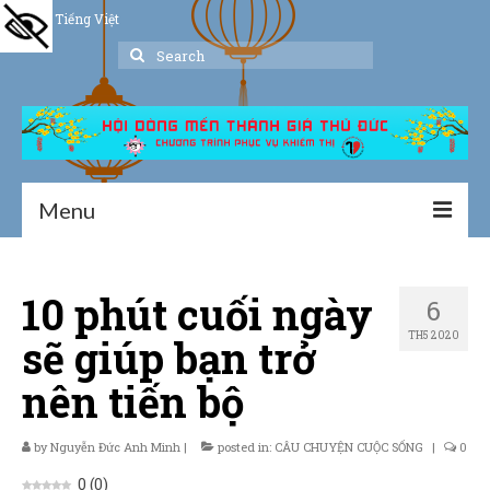
Tiếng Việt
Search
for:
Menu
Trang chủ
10 phút cuối ngày
6
Giới thiệu
TH5 2020
sẽ giúp bạn trở
Hoạt động
nên tiến bộ
Thư viện
by
Nguyễn Đức Anh Minh
Dịch vụ hỗ trợ
|
posted in:
CÂU CHUYỆN CUỘC SỐNG
|
0
0
(
0
)