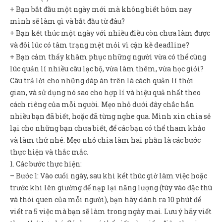
Sản Phẩm
+ Bạn bắt đầu một ngày mới mà không biết hôm nay
mình sẽ làm gì và bắt đầu từ đâu?
Giúp đỡ
+ Bạn kết thúc một ngày với nhiều điều còn chưa làm được
Liên hệ
và đôi lúc có tâm trạng mệt mỏi vì cận kề deadline?
+ Bạn cảm thấy khâm phục những người vừa có thể cùng
lúc quản lí nhiều câu lạc bộ, vừa làm thêm, vừa học giỏi?
Câu trả lời cho những đáp án trên là cách quản lí thời
gian, và sử dụng nó sao cho hợp lí và hiệu quả nhất theo
cách riêng của mỗi người. Mẹo nhỏ dưới đây chắc hẳn
nhiều bạn đã biết, hoặc đã từng nghe qua. Mình xin chia sẻ
lại cho những bạn chưa biết, để các bạn có thể tham khảo
và làm thử nhé. Mẹo nhỏ chia làm hai phần là các bước
thực hiện và thắc mắc.
1. Các bước thực hiện:
– Bước 1: Vào cuối ngày, sau khi kết thúc giờ làm việc hoặc
trước khi lên giường để nạp lại năng lượng (tùy vào đặc thù
và thói quen của mỗi người), bạn hãy dành ra 10 phút để
viết ra 5 việc mà bạn sẽ làm trong ngày mai. Lưu ý hãy viết