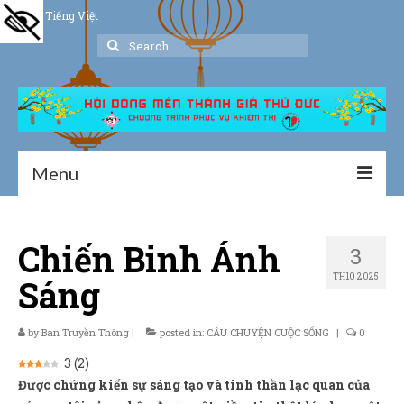
Tiếng Việt
Search
for:
Menu
Trang chủ
Chiến Binh Ánh
3
Giới thiệu
TH10 2025
Sáng
Hoạt động
Thư viện
by
Ban Truyền Thông
|
posted in:
CÂU CHUYỆN CUỘC SỐNG
|
0
3
(
2
)
Dịch vụ hỗ trợ
Được chứng kiến sự sáng tạo và tinh thần lạc quan của