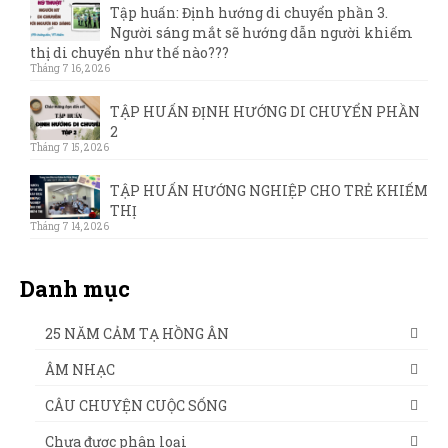
Tập huấn: Định hướng di chuyển phần 3.
Người sáng mắt sẽ hướng dẫn người khiếm
thị di chuyển như thế nào???
Tháng 7 16, 2026
TẬP HUẤN ĐỊNH HƯỚNG DI CHUYỂN PHẦN
2
Tháng 7 15, 2026
TẬP HUẤN HƯỚNG NGHIỆP CHO TRẺ KHIẾM
THỊ
Tháng 7 14, 2026
Danh mục
25 NĂM CẢM TẠ HỒNG ÂN
ÂM NHẠC
CÂU CHUYỆN CUỘC SỐNG
Chưa được phân loại