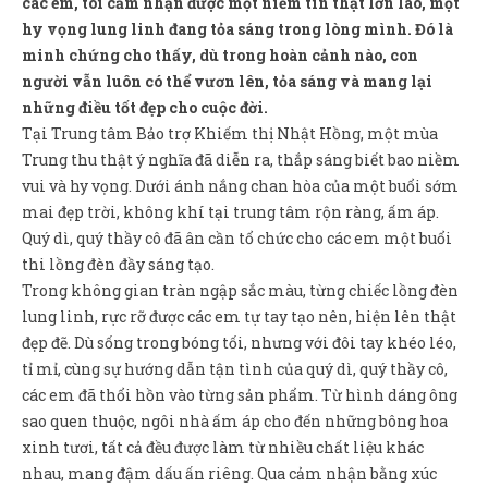
các em, tôi cảm nhận được một niềm tin thật lớn lao, một
Sản Phẩm
hy vọng lung linh đang tỏa sáng trong lòng mình. Đó là
Giúp đỡ
minh chứng cho thấy, dù trong hoàn cảnh nào, con
người vẫn luôn có thể vươn lên, tỏa sáng và mang lại
Liên hệ
những điều tốt đẹp cho cuộc đời.
Tại Trung tâm Bảo trợ Khiếm thị Nhật Hồng, một mùa
Trung thu thật ý nghĩa đã diễn ra, thắp sáng biết bao niềm
vui và hy vọng. Dưới ánh nắng chan hòa của một buổi sớm
mai đẹp trời, không khí tại trung tâm rộn ràng, ấm áp.
Quý dì, quý thầy cô đã ân cần tổ chức cho các em một buổi
thi lồng đèn đầy sáng tạo.
Trong không gian tràn ngập sắc màu, từng chiếc lồng đèn
lung linh, rực rỡ được các em tự tay tạo nên, hiện lên thật
đẹp đẽ. Dù sống trong bóng tối, nhưng với đôi tay khéo léo,
tỉ mỉ, cùng sự hướng dẫn tận tình của quý dì, quý thầy cô,
các em đã thổi hồn vào từng sản phẩm. Từ hình dáng ông
sao quen thuộc, ngôi nhà ấm áp cho đến những bông hoa
xinh tươi, tất cả đều được làm từ nhiều chất liệu khác
nhau, mang đậm dấu ấn riêng. Qua cảm nhận bằng xúc