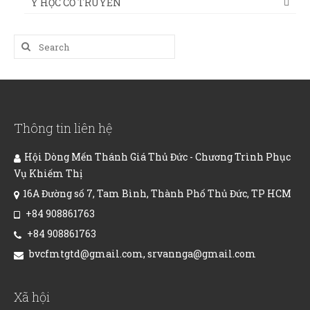
Y HỌC CỔ TRUYỀN
Search
for:
Thông tin liên hệ
Hội Dòng Mến Thánh Giá Thủ Đức - Chương Trình Phục
Vụ Khiếm Thị
16A Đường số 7, Tam Bình, Thành Phố Thủ Đức, TP HCM
+84 908861763
+84 908861763
bvcfmtgtd@gmail.com, srvannga@gmail.com
Xã hội