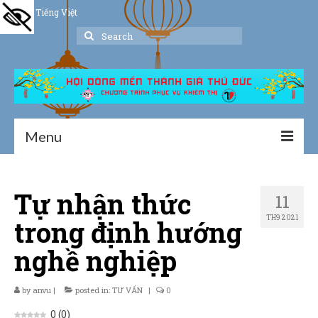
Tiếng Việt
Search
for:
Menu
Trang chủ
Tự nhận thức
11
Giới thiệu
TH9 2021
trong định hướng
Hoạt động
nghề nghiệp
Thư viện
by
anvu
Dịch vụ hỗ trợ
|
posted in:
TƯ VẤN
|
0
0
(
0
)