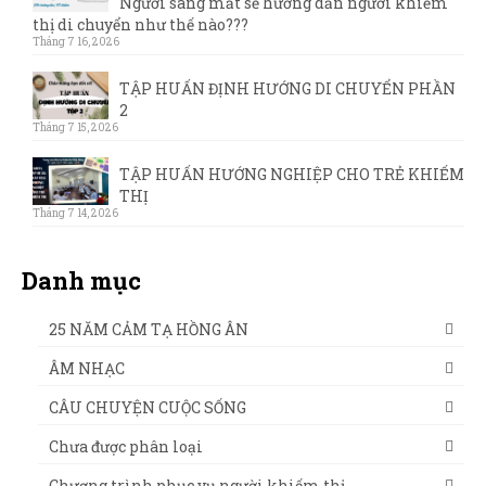
Người sáng mắt sẽ hướng dẫn người khiếm
thị di chuyển như thế nào???
Tháng 7 16, 2026
TẬP HUẤN ĐỊNH HƯỚNG DI CHUYỂN PHẦN
2
Tháng 7 15, 2026
TẬP HUẤN HƯỚNG NGHIỆP CHO TRẺ KHIẾM
THỊ
Tháng 7 14, 2026
Danh mục
25 NĂM CẢM TẠ HỒNG ÂN
ÂM NHẠC
CÂU CHUYỆN CUỘC SỐNG
Chưa được phân loại
Chương trình phục vụ người khiếm thị