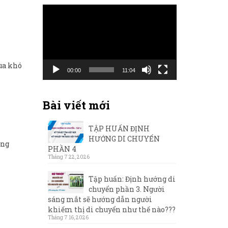
Trình
chơi
Video
qua khó
00:00
11:04
Bài viết mới
TẬP HUẤN ĐỊNH
HƯỚNG DI CHUYỂN
ống
PHẦN 4
Tháng 7 22, 2026
Tập huấn: Định hướng di
chuyển phần 3. Người
sáng mắt sẽ hướng dẫn người
khiếm thị di chuyển như thế nào???
Tháng 7 16, 2026