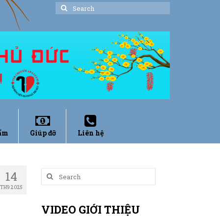
Search
for:
ẩm
Giúp đỡ
Liên hệ
14
Search
for:
TH9 2025
VIDEO GIỚI THIỆU