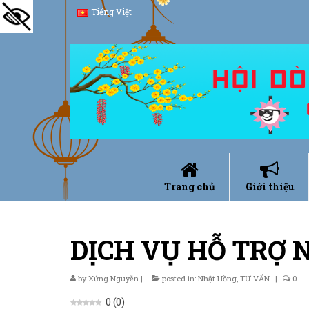
Tiếng Việt
Trang chủ
Giới thiệu
DỊCH VỤ HỖ TRỢ 
by
Xứng Nguyễn
|
posted in:
Nhật Hồng
,
TƯ VẤN
|
0
0
(
0
)