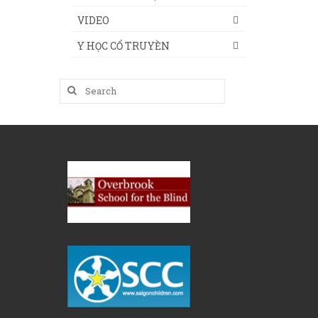
VIDEO
Y HỌC CỔ TRUYỀN
Search
for: