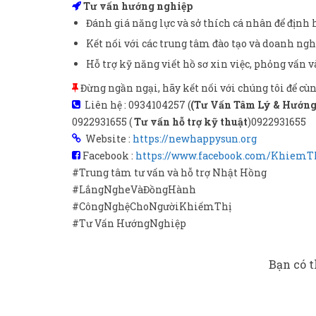
Tư vấn hướng nghiệp
Đánh giá năng lực và sở thích cá nhân để định
Kết nối với các trung tâm đào tạo và doanh ng
Hỗ trợ kỹ năng viết hồ sơ xin việc, phỏng vấn 
Đừng ngần ngại, hãy kết nối với chúng tôi để cùn
Liên hệ : 0934104257 (
(Tư
Vấn Tâm Lý & Hướng
0922931655 (
Tư vấn hỗ trợ kỹ thuật
)0922931655
Website :
https://newhappysun.org
Facebook :
https://www.facebook.com/Khiem
#Trung tâm tư vấn và hỗ trợ Nhật Hồng
#LắngNgheVàĐồngHành
#CôngNghệChoNgườiKhiếmThị
#Tư Vấn HướngNghiệp
Bạn có t