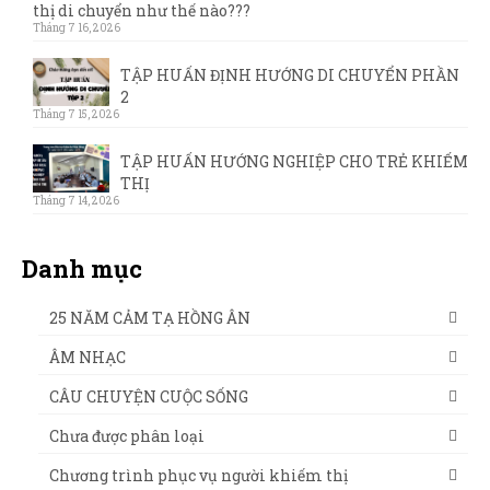
thị di chuyển như thế nào???
Tháng 7 16, 2026
TẬP HUẤN ĐỊNH HƯỚNG DI CHUYỂN PHẦN
2
Tháng 7 15, 2026
TẬP HUẤN HƯỚNG NGHIỆP CHO TRẺ KHIẾM
THỊ
Tháng 7 14, 2026
Danh mục
25 NĂM CẢM TẠ HỒNG ÂN
ÂM NHẠC
CÂU CHUYỆN CUỘC SỐNG
Chưa được phân loại
Chương trình phục vụ người khiếm thị