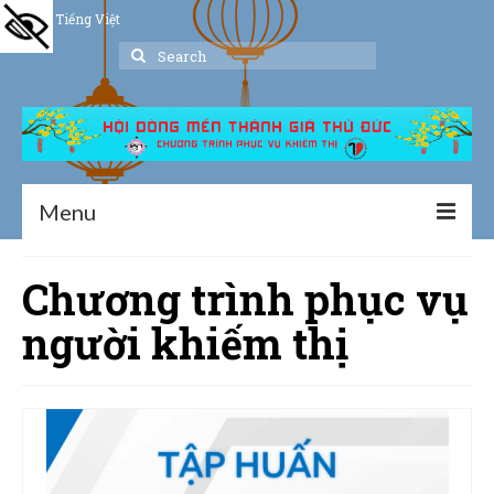
Tiếng Việt
Search
for:
Menu
Trang chủ
Chương trình phục vụ
Giới thiệu
người khiếm thị
Hoạt động
Thư viện
Dịch vụ hỗ trợ