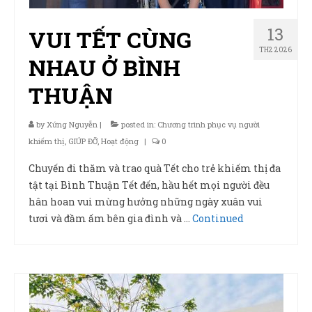
13
VUI TẾT CÙNG
TH2 2026
NHAU Ở BÌNH
THUẬN
by
Xứng Nguyễn
|
posted in:
Chương trình phục vụ người
khiếm thị
,
GIÚP ĐỠ
,
Hoạt động
|
0
Chuyến đi thăm và trao quà Tết cho trẻ khiếm thị đa
tật tại Bình Thuận Tết đến, hầu hết mọi người đều
hân hoan vui mừng hưởng những ngày xuân vui
tươi và đầm ấm bên gia đình và …
Continued