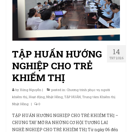
14
TẬP HUẤN HƯỚNG
TH7 2026
NGHIỆP CHO TRẺ
KHIẾM THỊ
by
Xứng Nguyễn
|
posted in:
Chương trình phục vụ người
khiếm thị
,
Hoạt động
,
Nhật Hồng
,
TẬP HUẤN
,
Trung tâm Khiếm thị
Nhật Hồng
|
0
TẬP HUẤN HƯỚNG NGHIỆP CHO TRẺ KHIẾM THỊ –
CHUNG TAY MỞ RA NHỮNG CƠ HỘI TƯƠNG LAI
NGHỀ NGHIỆP CHO TRẺ KHIẾM THỊ Từ ngày 06 đến