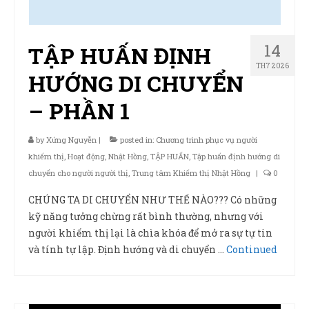
14
TẬP HUẤN ĐỊNH
TH7 2026
HƯỚNG DI CHUYỂN
– PHẦN 1
by
Xứng Nguyễn
|
posted in:
Chương trình phục vụ người
khiếm thị
,
Hoạt động
,
Nhật Hồng
,
TẬP HUẤN
,
Tập huấn định hướng di
chuyển cho người người thị
,
Trung tâm Khiếm thị Nhật Hồng
|
0
CHÚNG TA DI CHUYỂN NHƯ THẾ NÀO??? Có những
kỹ năng tưởng chừng rất bình thường, nhưng với
người khiếm thị lại là chìa khóa để mở ra sự tự tin
và tính tự lập. Định hướng và di chuyển …
Continued