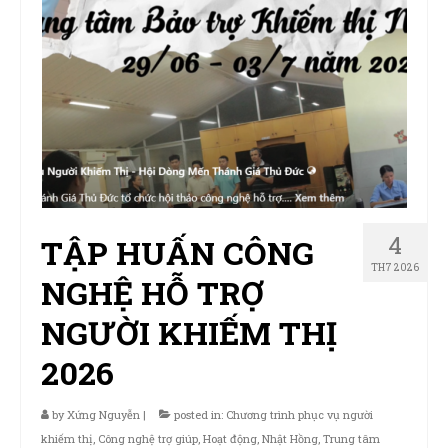
4
TẬP HUẤN CÔNG
TH7 2026
NGHỆ HỖ TRỢ
NGƯỜI KHIẾM THỊ
2026
by
Xứng Nguyễn
|
posted in:
Chương trình phục vụ người
khiếm thị
,
Công nghệ trợ giúp
,
Hoạt động
,
Nhật Hồng
,
Trung tâm