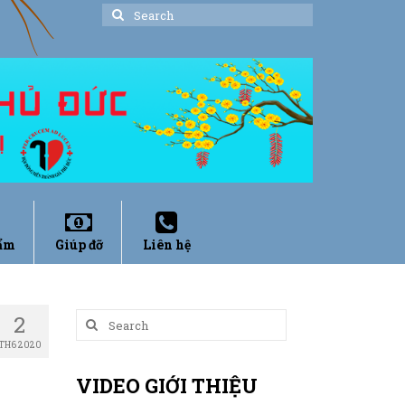
Search
for:
ẩm
Giúp đỡ
Liên hệ
2
Search
for:
TH6 2020
VIDEO GIỚI THIỆU