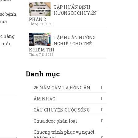
TẬP HUẤN ĐỊNH
HƯỚNG DI CHUYỂN
 số bệnh
PHẦN 2
chữa
Tháng 7 15, 2026
ộc hàng
TẬP HUẤN HƯỚNG
NGHIỆP CHO TRẺ
c mỗi
KHIẾM THỊ
Tháng 7 14, 2026
Danh mục
25 NĂM CẢM TẠ HỒNG ÂN
ÂM NHẠC
CÂU CHUYỆN CUỘC SỐNG
Chưa được phân loại
Chương trình phục vụ người