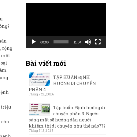
Trình
chơi
au
Video
hông?
thân
00:00
11:04
, rộng
n một
Bài viết mới
loại
 làm
TẬP HUẤN ĐỊNH
dụng
HƯỚNG DI CHUYỂN
PHẦN 4
 bệnh
Tháng 7 22, 2026
 triệu
Tập huấn: Định hướng di
chuyển phần 3. Người
sáng mắt sẽ hướng dẫn người
 cho
khiếm thị di chuyển như thế nào???
Tháng 7 16, 2026
 chanh