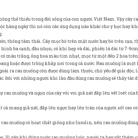
ông thể thiếu trong đời sống của con người Việt Nam. Vậy cây r
 hàng ngày thì nó còn các ứng dụng nào khác cho y học hay k
g.
ớc, thông tâm thái. Cây mọc bò trên mặt nước hay bò trên cạn, 
 hình ba cạnh, đầu nhọn, có khi hẹp và dài, phiến lá dài từ 7-9cm
òn, có màu trắng, ống hoa màu tím nhạt, mọc từ một đến 2 hoa trê
ang hoặc được trồng khắp nơi trong cả nước. Rau muống là một 
ài ra rau muống còn được dùng làm thuốc, chủ yếu để giải độc,
c. Đối với những người khi lần đầu dùng rau muống sẽ thấy tác 
y rau muống và ngọn của cây vòi voi giã nát đắp lên vết loét của
 cả mang giã nát, đắp lên ngực hay lên trán của người sốt cao có
ở rau muống có hoạt chất giống như Insulin, nên rau muống dùng
ao. Vì vây khi dùng nước rau muống luộc, người ta hay vắt thêm