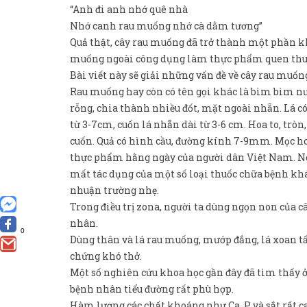
“Anh đi anh nhớ quê nhà
Nhớ canh rau muống nhớ cà dằm tương”
Quả thật, cây rau muống đã trở thành một phần kh
muống ngoài công dụng làm thực phẩm quen thuộc
Bài viết này sẽ giải những vấn đề về cây rau muốn
Rau muống hay còn có tên gọi khác là bìm bìm nư
rỗng, chia thành nhiều đốt, mặt ngoài nhẵn. Lá có
từ 3-7cm, cuốn lá nhẵn dài từ 3-6 cm. Hoa to, tr
cuốn. Quả có hình cầu, đường kính 7-9mm. Mọc ho
thực phẩm hằng ngày của người dân Việt Nam. Ngo
mất tác dụng của một số loại thuốc chữa bệnh khá
nhuận trường nhẹ.
Trong điều trị zona, người ta dùng ngọn non của câ
nhân.
0
Dùng thân và lá rau muống, mướp đắng, lá xoan tất
chứng khó thở.
Một số nghiên cứu khoa học gần đây đã tìm thấy 
bệnh nhân tiểu đường rất phù hợp.
Hàm lượng các chất khoáng như Ca, P và sắt rất c