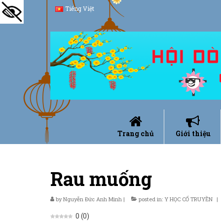
Tiếng Việt
Trang chủ
Giới thiệu
Rau muống
by
Nguyễn Đức Anh Minh
|
posted in:
Y HỌC CỔ TRUYỀN
|
0
(
0
)