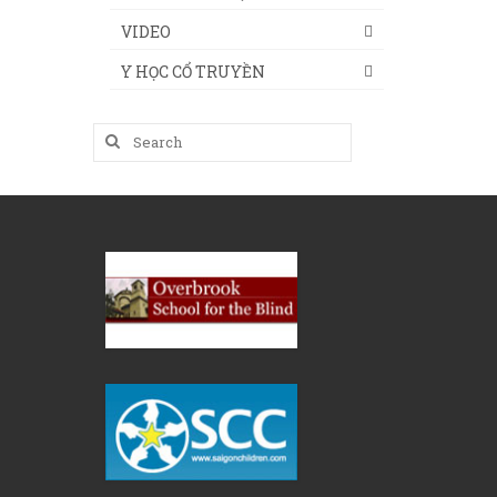
VIDEO
Y HỌC CỔ TRUYỀN
Search
for: