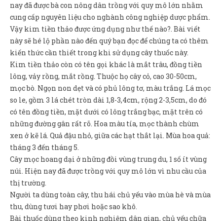
Sản Phẩm
nay đã được bà con nông dân trồng với quy mô lớn nhằm
cung cấp nguyên liệu cho nghành công nghiệp dược phẩm.
Giúp đỡ
Vậy kim tiền thảo được ứng dụng như thế nào?. Bài viết
này sẽ hé lộ phần nào đến quý bạn đọc để chúng ta có thêm
Liên hệ
kiến thức cần thiết trong khi sử dụng cây thuốc này.
Kim tiền thảo còn có tên gọi khác là mắt trâu, đồng tiền
lông, vảy rồng, mắt rồng. Thuộc họ cây cỏ, cao 30-50cm,
mọc bò. Ngọn non dẹt và có phủ lông tơ, màu trắng. Lá mọc
so le, gồm 3 lá chét tròn dài 1,8-3,4cm, rộng 2-3,5cm, do đó
có tên đồng tiền, mặt dưới có lông trắng bạc, mặt trên có
những đường gân rất rõ. Hoa màu tía, mọc thành chùm
xen ở kẽ lá. Quả đậu nhỏ, giữa các hạt thắt lại. Mùa hoa quả:
tháng 3 đến tháng 5.
Cây mọc hoang dại ở những đồi vùng trung du, 1 số ít vùng
núi. Hiện nay đã được trồng với quy mô lớn vì nhu cầu của
thị trường.
Người ta dùng toàn cây, thu hái chủ yếu vào mùa hè và mùa
thu, dùng tươi hay phơi hoặc sao khô.
Bài thuốc dùng theo kinh nghiệm dân gian, chủ yếu chữa