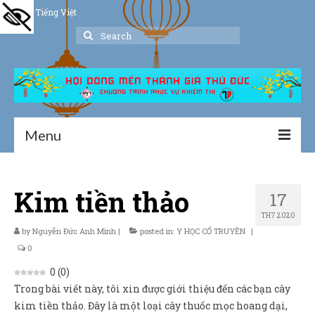
Tiếng Việt
Search
for:
Menu
Trang chủ
Kim tiền thảo
17
Giới thiệu
TH7 2020
Hoạt động
by
Nguyễn Đức Anh Minh
|
posted in:
Y HỌC CỔ TRUYỀN
|
0
Thư viện
0
(
0
)
Trong bài viết này, tôi xin được giới thiệu đến các bạn cây
Dịch vụ hỗ trợ
kim tiền thảo. Đây là một loại cây thuốc mọc hoang dại,