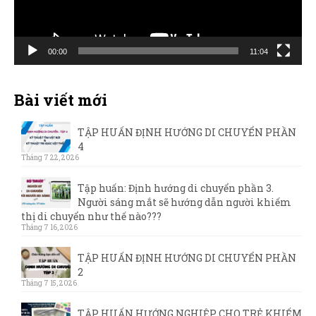
00:00
11:04
Bài viết mới
TẬP HUẤN ĐỊNH HƯỚNG DI CHUYỂN PHẦN
4
Tháng 7 22, 2026
Tập huấn: Định hướng di chuyển phần 3.
Người sáng mắt sẽ hướng dẫn người khiếm
thị di chuyển như thế nào???
Tháng 7 16, 2026
TẬP HUẤN ĐỊNH HƯỚNG DI CHUYỂN PHẦN
2
Tháng 7 15, 2026
TẬP HUẤN HƯỚNG NGHIỆP CHO TRẺ KHIẾM