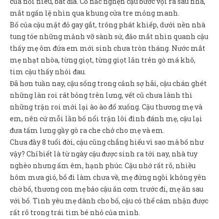
của nồi niêu, bát đĩa. Cổ nấc nghẹn cậu bước vội ra sau nhà,
Sản Phẩm
mắt ngấn lệ nhìn qua khung cửa tre mỏng manh.
Giúp đỡ
Bố của cậu mặt đỏ gay gắt, trông phát khiếp, dưới nền nhà
tung tóe những mảnh vỡ sành sứ, đảo mắt nhìn quanh cậu
Liên hệ
thấy mẹ ôm đứa em mới sinh chưa tròn tháng. Nước mắt
mẹ nhạt nhòa, từng giọt, từng giọt lăn trên gò má khô,
tim cậu thấy nhói đau.
Đã hơn tuần nay, cậu sống trong cảnh sợ hãi, cậu chán ghét
những làn roi rát bỏng trên lưng, vết cũ chưa lành thì
những trận roi mới lại ào ào đổ xuống. Cậu thương mẹ và
em, nên cứ mỗi lần bố nổi trận lôi đình đánh mẹ, cậu lại
đưa tấm lưng gầy gò ra che chở cho mẹ và em.
Chưa đầy 8 tuổi đời, cậu cũng chẳng hiểu vì sao mà bố như
vậy? Chỉ biết là từ ngày cậu được sinh ra tới nay, nhà tuy
nghèo nhưng ấm êm, hạnh phúc. Cậu nhớ rất rõ, nhiều
hôm mưa gió, bố đi làm chưa về, mẹ đứng ngồi không yên
chờ bố, thương con mẹ bảo cậu ăn cơm trước đi, mẹ ăn sau
với bố. Tình yêu mẹ dành cho bố, cậu có thể cảm nhận được
rất rõ trong trái tim bé nhỏ của mình.