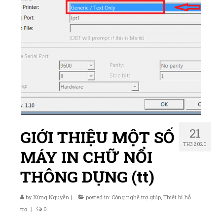
21
GIỚI THIỆU MỘT SỐ
TH3 2020
MÁY IN CHỮ NỔI
THÔNG DỤNG (tt)
by
Xứng Nguyễn
|
posted in:
Công nghệ trợ giúp
,
Thiết bị hỗ
trợ
|
0