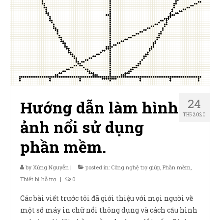
24
Hướng dẫn làm hình
TH5 2020
ảnh nổi sử dụng
phần mềm.
by
Xứng Nguyễn
|
posted in:
Công nghệ trợ giúp
,
Phần mềm
,
Thiết bị hỗ trợ
|
0
Các bài viết trước tôi đã giới thiệu với mọi người về
một số máy in chữ nổi thông dụng và cách cấu hình