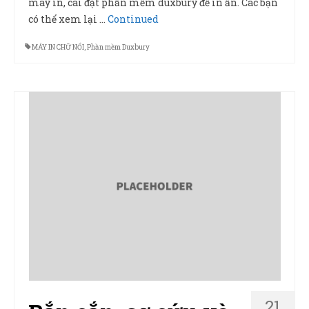
máy in, cài đặt phần mềm duxbury để in ấn. Các bạn
có thể xem lại …
Continued
MÁY IN CHỮ NỔI
,
Phần mềm Duxbury
21