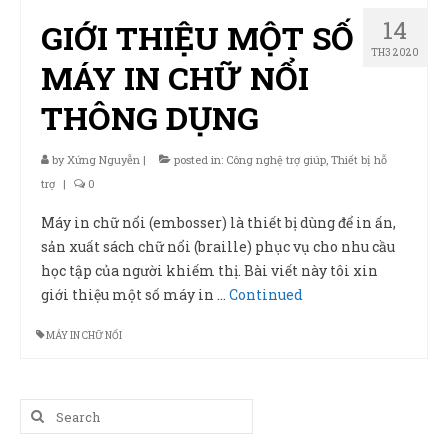
14
GIỚI THIỆU MỘT SỐ
TH3 2020
MÁY IN CHỮ NỔI
THÔNG DỤNG
by
Xứng Nguyễn
|
posted in:
Công nghệ trợ giúp
,
Thiết bị hỗ
trợ
|
0
Máy in chữ nổi (embosser) là thiết bị dùng để in ấn,
sản xuất sách chữ nổi (braille) phục vụ cho nhu cầu
học tập của người khiếm thị. Bài viết này tôi xin
giới thiệu một số máy in …
Continued
MÁY IN CHỮ NỔI
Search
for: