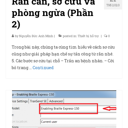
Rắn cắn, sơ cứu và
TH5 2020
phòng ngừa (Phần
2)
by
Nguyễn Đức Anh Minh
|
posted in:
Thiết bị hỗ trợ
|
0
Trong bài này, chúng ta cùng tìm hiểu về cách sơ cứu
cũng như giải pháp hạn chế sự tấn công từ rắn nhé.
5. Các bước sơ cứu tại chỗ – Trấn an bệnh nhân. – Cởi
bỏ trang …
Continued