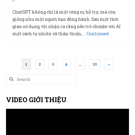
0
ChatGPT không chỉ là một công cụ hỗ trợ, mà còn
giống như một người bạn đồng hành. Sau một thời
gian sử dụng, tôi nhận ra rằng nếu trò chuyện với AI
một cách tự nhiên và thân thiện, …
Continued
Phân
1
2
3
4
…
33
»
trang
Search
bài
for:
viết
VIDEO GIỚI THIỆU
Trình
chơi
Video