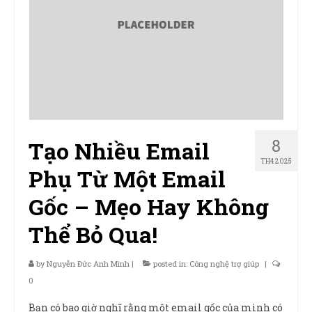
8
Tạo Nhiều Email
TH4 2025
Phụ Từ Một Email
Gốc – Mẹo Hay Không
Thể Bỏ Qua!
by
Nguyễn Đức Anh Minh
|
posted in:
Công nghệ trợ giúp
|
0
Bạn có bao giờ nghĩ rằng một email gốc của mình có