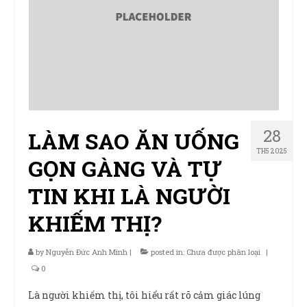
28
LÀM SAO ĂN UỐNG
TH5 2025
GỌN GÀNG VÀ TỰ
TIN KHI LÀ NGƯỜI
KHIẾM THỊ?
by
Nguyễn Đức Anh Minh
|
posted in:
Chưa được phân loại
|
0
Là người khiếm thị, tôi hiểu rất rõ cảm giác lúng