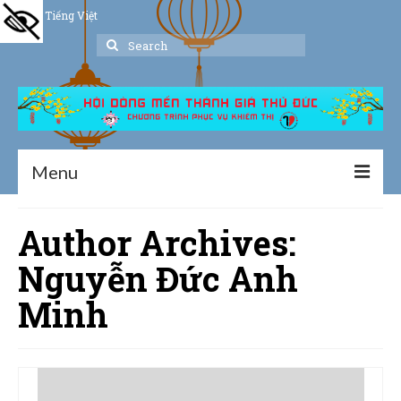
Tiếng Việt
Search
for:
Menu
Trang chủ
Author Archives:
Giới thiệu
Nguyễn Đức Anh
Hoạt động
Minh
Thư viện
Dịch vụ hỗ trợ