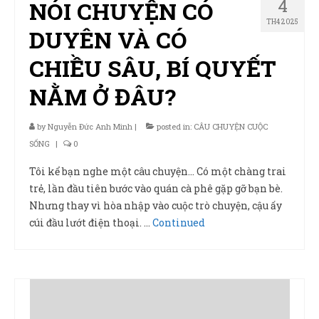
4
NÓI CHUYỆN CÓ
TH4 2025
DUYÊN VÀ CÓ
CHIỀU SÂU, BÍ QUYẾT
NẰM Ở ĐÂU?
by
Nguyễn Đức Anh Minh
|
posted in:
CÂU CHUYỆN CUỘC
SỐNG
|
0
Tôi kể bạn nghe một câu chuyện… Có một chàng trai
trẻ, lần đầu tiên bước vào quán cà phê gặp gỡ bạn bè.
Nhưng thay vì hòa nhập vào cuộc trò chuyện, cậu ấy
cúi đầu lướt điện thoại. …
Continued