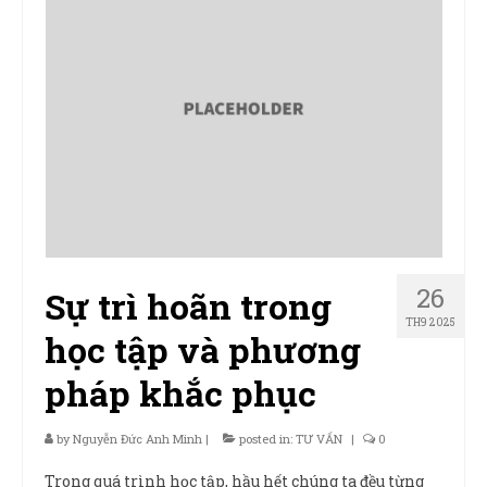
Sản Phẩm
Giúp đỡ
Liên hệ
26
Sự trì hoãn trong
TH9 2025
học tập và phương
pháp khắc phục
by
Nguyễn Đức Anh Minh
|
posted in:
TƯ VẤN
|
0
Trong quá trình học tập, hầu hết chúng ta đều từng