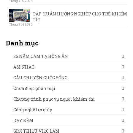
Tháng 7 15, 2026
TẬP HUẤN HƯỚNG NGHIỆP CHO TRẺ KHIẾM
THỊ
Tháng 7 14, 2026
Danh mục
25 NĂM CẢM TẠ HỒNG ÂN
ÂM NHẠC
CÂU CHUYỆN CUỘC SỐNG
Chưa được phân loại
Chương trình phục vụ người khiếm thị
Công nghệ trợ giúp
DẠY KÈM
GIỚI THIỆU VIỆC LÀM