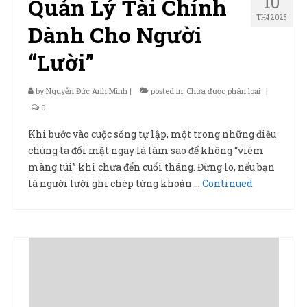
10
Quản Lý Tài Chính
TH4 2025
Dành Cho Người
“Lười”
by
Nguyễn Đức Anh Minh
|
posted in:
Chưa được phân loại
|
0
Khi bước vào cuộc sống tự lập, một trong những điều
chúng ta đối mặt ngay là làm sao để không “viêm
màng túi” khi chưa đến cuối tháng. Đừng lo, nếu bạn
là người lười ghi chép từng khoản …
Continued