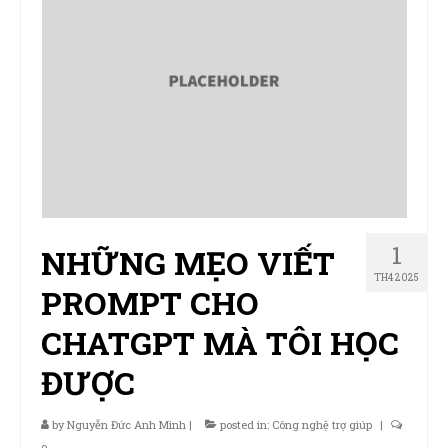
1
NHỮNG MẸO VIẾT
TH4 2025
PROMPT CHO
CHATGPT MÀ TÔI HỌC
ĐƯỢC
by
Nguyễn Đức Anh Minh
|
posted in:
Công nghệ trợ giúp
|