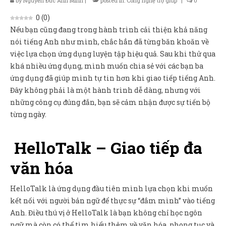
by
Nguyễn Đức Anh Minh
|
posted in:
Công nghệ trợ giúp
|
0
Sản Phẩm
0
(
0
)
Giúp đỡ
Nếu bạn cũng đang trong hành trình cải thiện khả năng
nói tiếng Anh như mình, chắc hẳn đã từng băn khoăn về
Liên hệ
việc lựa chọn ứng dụng luyện tập hiệu quả. Sau khi thử qua
khá nhiều ứng dụng, mình muốn chia sẻ với các bạn ba
ứng dụng đã giúp mình tự tin hơn khi giao tiếp tiếng Anh.
Đây không phải là một hành trình dễ dàng, nhưng với
những công cụ đúng đắn, bạn sẽ cảm nhận được sự tiến bộ
từng ngày.
HelloTalk – Giao tiếp đa
văn hóa
HelloTalk là ứng dụng đầu tiên mình lựa chọn khi muốn
kết nối với người bản ngữ để thực sự “đắm mình” vào tiếng
Anh. Điều thú vị ở HelloTalk là bạn không chỉ học ngôn
ngữ mà còn có thể tìm hiểu thêm về văn hóa, phong tục và