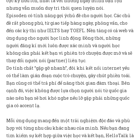
cực kỳ hữu ích, nhất là với những ngày mình bận rộn
nhưng vẫn muốn duy trì thói quen luyện nói.
Episoden có tính năng gợi ýchủ đề cho người học. Các chủ
đề rất phong phú, từ giao tiếp hàng ngày, phỏng vấn, cho
đến các kỳ thi như IELTS hay TOEFL. Nền tảng có cả web và
ứng dụng cho người học linh động. Đồng thời, những
người đăng kí mới luôn được xác minh và người học
không cần phải kết bạn vì phiên trò chuyện được mở và sẽ
thay đổi người nói (partner) liên tục.
Do tính chất “gặp gỡ nhanh”, đôi khi kết nối internet yếu
có thể làm gián đoạn cuộc trò chuyện, gây chút phiền toái.
Bạn cũng có thể trả phí để nâng thời gian đàm thoại. Bên
cạnh đó, việc không được lựa chọn người nói từ quốc gia
nào nên bạn sẽ hơi khó nghe nếu lỡ gặp phải những quốc
gia có accent lạ.
Mỗi ứng dụng mang đến một trải nghiệm độc đáo và phù
hợp với từng nhu cầu khác nhau của mình. Nếu bạn đang
tìm kiếm sự kết hợp giữa việc học và kết bạn, HelloTalk là