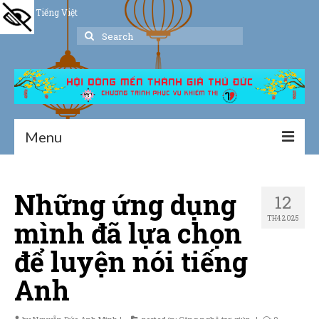
Tiếng Việt
Search
for:
Menu
Trang chủ
Những ứng dụng
12
Giới thiệu
TH4 2025
mình đã lựa chọn
Hoạt động
để luyện nói tiếng
Thư viện
Anh
Dịch vụ hỗ trợ