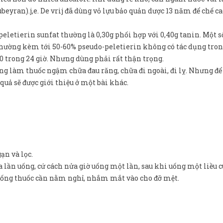
ubeyran).j,e. De vrij đã dùng vỏ lựu bảo quản dược 13 năm để chế c
 peletierin sunfat thường là 0,30g phối hợp với 0,40g tanin. Một s
 thường kèm tới 50-60% pseudo-peletierin không có tác dụng tro
50 trong 24 giờ. Nhưng dùng phải rất thận trọng.
ng làm thuốc ngậm chữa đau răng, chữa đi ngoài, đi lỵ. Nhưng để
quả sẽ được giới thiệu ở một bài khác.
ạn và lọc.
 lần uống, cứ cách nửa giờ uống một lần, sau khi uống một liều c
i uống thuốc cần nằm nghỉ, nhắm mắt vào cho đỡ mệt.