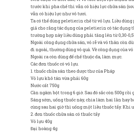
trước khi pha chế thì vẫn có hiệu lực chữa sán (so
vẫn có hiệu lực như vỏ tươi.
Ta có thể dùng peletierin chế từ vỏ lựu. Liều dùng
giả cho rằng tác dụng của peletierin có tác dụng
trường hợp này liều dùng phải tăng lên từ 0,30-0,
Ngoài công dụng chữa sán, vỏ rễ và vỏ thân còn dù
đi ngoài, thường dùng vỏ quả. Về công dụng của vỏ 
Ngoài ra còn dùng để chế thuộc da, làm mực.
Các đơn thuốc có vỏ lựu.
1. thuốc chữa sán theo dược thư của Pháp
Vỏ lựu khô tán vừa phải 60g
Nước cất 750g
Cần ngâm bột trong 6 giờ. Sau đó sắc còn 500g rồi g
Sáng sớm, uống thuốc này, chia làm hai lần hay ba
cùng sau hai giờ thì uống một liều thuốc tẩy. Kh
2. đơn thuốc chữa sán có thuốc tẩy
Vỏ lựu 40g
Đại hoàng 4g