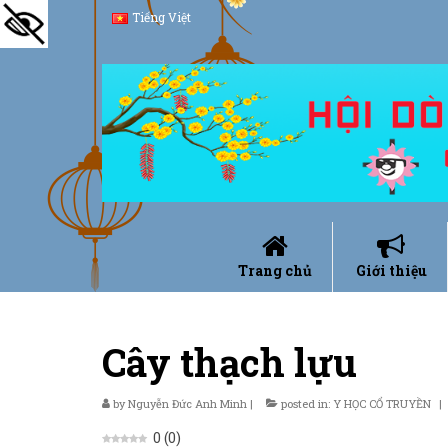
Tiếng Việt
Trang chủ
Giới thiệu
Cây thạch lựu
by
Nguyễn Đức Anh Minh
|
posted in:
Y HỌC CỔ TRUYỀN
|
0
(
0
)