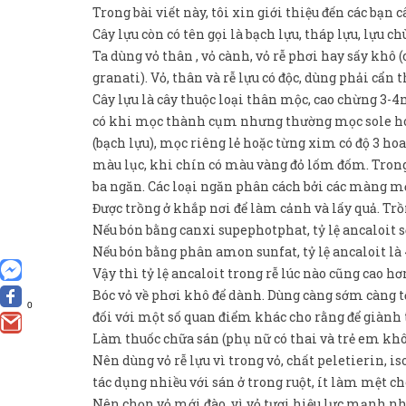
Trong bài viết này, tôi xin giới thiệu đến các bạn 
Cây lựu còn có tên gọi là bạch lựu, tháp lựu, lựu c
Ta dùng vỏ thân , vỏ cành, vỏ rễ phơi hay sấy khô
granati). Vỏ, thân và rễ lựu có độc, dùng phải cẩn 
Cây lựu là cây thuộc loại thân mộc, cao chừng 3-
có khi mọc thành cụm nhưng thường mọc sole hoặ
(bạch lựu), mọc riêng lẻ hoặc từng xim có độ 3 hoa.
màu lục, khi chín có màu vàng đỏ lốm đốm. Trong 
ba ngăn. Các loại ngăn phân cách bởi các màng mỏ
Được trồng ở khắp nơi để làm cảnh và lấy quả. Trồ
Nếu bón bằng canxi supephotphat, tỷ lệ ancaloit sẽ 
Nếu bón bằng phân amon sunfat, tỷ lệ ancaloit là 4
Vậy thì tỷ lệ ancaloit trong rễ lúc nào cũng cao hơ
Bóc vỏ về phơi khô để dành. Dùng càng sớm càng t
0
đối với một số quan điểm khác cho rằng để giành 
Làm thuốc chữa sán (phụ nữ có thai và trẻ em kh
Nên dùng vỏ rễ lựu vì trong vỏ, chất peletierin, 
tác dụng nhiều với sán ở trong ruột, ít làm mệt c
Nên chọn vỏ mới đào, vì vỏ tươi hiệu lực mạnh nh