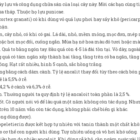
cây lựu và công dụng chữa sán của loại cây này. Mời các bạn cùng t
hùa tháp. Thuộc họ lựu punicae.
 (cortex granati) có khi dùng vỏ quả lựu phơi hay sấy khô (perica
thận.
4m, cây nhỏ, có khi có gai. Lá dài, nhỏ, mềm mỏng, mọc đơn, mép
c hơi mọc đối, cuống ngắn. Mùa hạ nở hoa màu đỏ tươi hoặc mà
 Quả to bằng ngón tay. Đầu quả còn 4-5 lá đài tồn tại. Vỏ dày, ngoà
quả có tám ngăn xếp thành hai tầng, tầng trên có ba ngăn, tầng 
ng. Hạt rất nhiều, hình 5 cạnh, sắc hồng trắng.
ng bằng cách dâm cành. Tỷ lệ ancalit thay đổi tùy theo cách bón 
là 5,5% ở rễ.
,2 % ở cành và 6,3% ở rễ.
n. Thường người ta quy định tỷ lệ ancaloit toàn phần là 2,5 %.
ốt. Có người nói vỏ để lâu quá một năm không còn tác dụng. Như
trên 10 năm vẫn còn tác dụng, không phải chế biến gì khác.
ông dùng được).
isopeletierin được kết hợp tự nhiên với tanin thành một chất khô
ho cơ thể con người khi dùng. Tuy nhiên uống cả vỏ hơi khó uống.
iều hơn do nhiều ancaloit. Khi dùng rễ khô, cần ngâm nước vài 