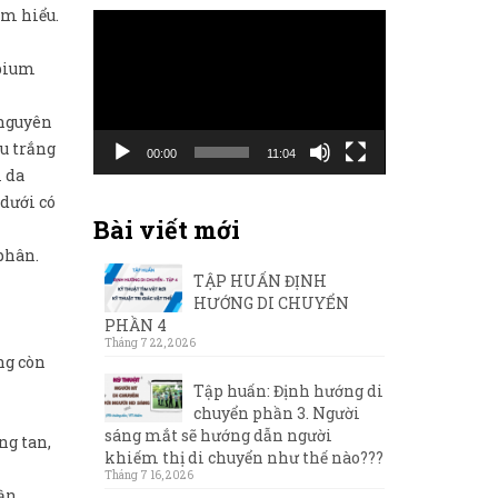
ìm hiểu.
Trình
chơi
rpium
Video
 nguyên
u trắng
00:00
11:04
i da
dưới có
Bài viết mới
phân.
TẬP HUẤN ĐỊNH
HƯỚNG DI CHUYỂN
PHẦN 4
Tháng 7 22, 2026
ng còn
Tập huấn: Định hướng di
chuyển phần 3. Người
sáng mắt sẽ hướng dẫn người
ng tan,
khiếm thị di chuyển như thế nào???
Tháng 7 16, 2026
lần