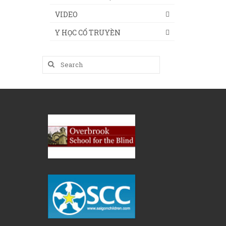
VIDEO
Y HỌC CỔ TRUYỀN
Search
for: