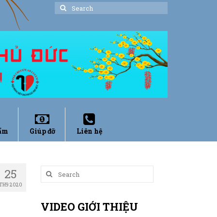
Search
for:
ẩm
Giúp đỡ
Liên hệ
25
Search
for:
TH9 2020
VIDEO GIỚI THIỆU