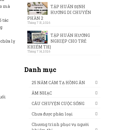
ao mà
TẬP HUẤN ĐỊNH
HƯỚNG DI CHUYỂN
PHẦN 2
ố tác
Tháng 7 15, 2026
ng
TẬP HUẤN HƯỚNG
NGHIỆP CHO TRẺ
 chữa lỵ
KHIẾM THỊ
Tháng 7 14, 2026
Danh mục
25 NĂM CẢM TẠ HỒNG ÂN
ÂM NHẠC
uối
CÂU CHUYỆN CUỘC SỐNG
Chưa được phân loại
Chương trình phục vụ người