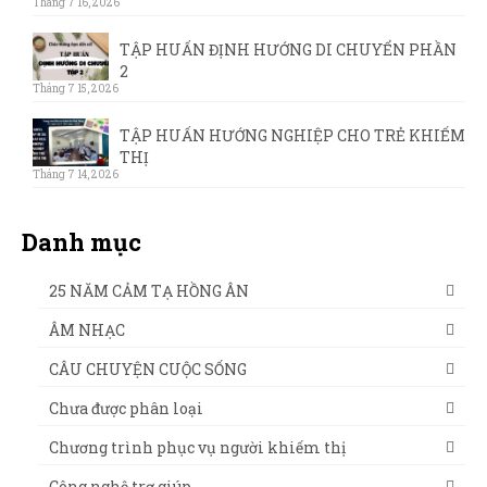
Tháng 7 16, 2026
TẬP HUẤN ĐỊNH HƯỚNG DI CHUYỂN PHẦN
2
Tháng 7 15, 2026
TẬP HUẤN HƯỚNG NGHIỆP CHO TRẺ KHIẾM
THỊ
Tháng 7 14, 2026
Danh mục
25 NĂM CẢM TẠ HỒNG ÂN
ÂM NHẠC
CÂU CHUYỆN CUỘC SỐNG
Chưa được phân loại
Chương trình phục vụ người khiếm thị
Công nghệ trợ giúp