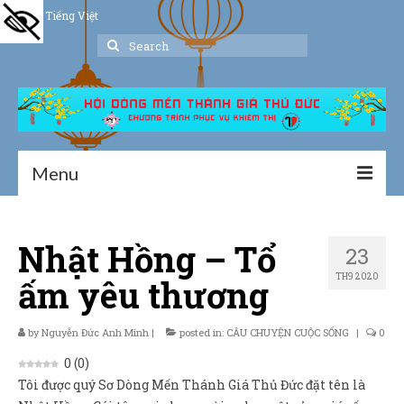
Tiếng Việt
Search
for:
Menu
Trang chủ
Nhật Hồng – Tổ
23
Giới thiệu
TH9 2020
ấm yêu thương
Hoạt động
Thư viện
by
Nguyễn Đức Anh Minh
|
posted in:
CÂU CHUYỆN CUỘC SỐNG
|
0
0
(
0
)
Dịch vụ hỗ trợ
Tôi được quý Sơ Dòng Mến Thánh Giá Thủ Đức đặt tên là