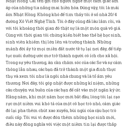
Nhật Hồng. Cái tên gợi cho người nghe một cảm giác ấm
Sản Phẩm
áp của những tia nắng mai hiền hòa. Đúng vậy, tôi là mái
Giúp đỡ
ấm Nhật Hồng. Không khó để tìm thấy tôi ở số nhà 20/4
đường Xô Viết Nghệ Tĩnh. Tôi ở đây cũng đã lâu lắm rồi, và
Liên hệ
với tôi khoảng thời gian đó thật sự là một món quà vô giá.
Cùng với thời gian tôi chứng kiến biết bao thế hệ học sinh,
sinh viên khiếm thị lớn lên và trưởng thành. Những
mảnh đời ấy từ mọi miền đất nước tề tụ lại nơi đây, để tiếp
tục nuôi dưỡng ước mơ trở thành người có ích cho xã hội.
Trong sự yêu thương, ân cần chăm sóc của các Sơ và sự cảm
thông lẫn nhau, các bạn đã trở thành một gia đình thực
thụ và xem tôi như là ngôi nhà chung và là tổ ấm yêu
thương. Nơi đây, tôi góp nhặt được những kỉ niệm, những
câu chuyện vui buồn của các bạn để cất vào một ngăn ký ức.
Hằng năm, khi một năm học mới bắt đầu, lòng tôi lại rạo
rực một niềm vui khó tả của một cô học trò nhỏ, cảm giác
đó lại pha thêm chút xao xuyến, bùi ngùi của cậu học trò
cuối cấp. Tôi vui vì được đón thêm những học sinh mới,
điều này đồng nghĩa với việc một niềm tin lại được thắp