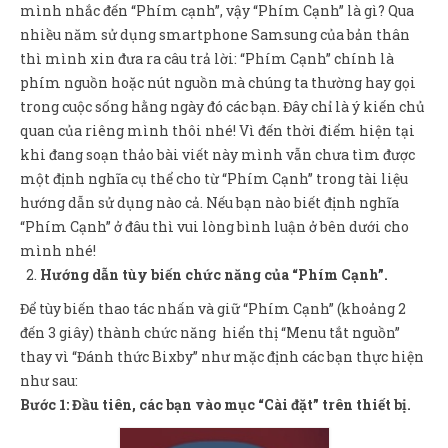
mình nhắc đến “Phím cạnh”, vậy “Phím Cạnh” là gì? Qua
nhiều năm sử dụng smartphone Samsung của bản thân
thì mình xin đưa ra câu trả lời: “Phím Cạnh” chính là
phím nguồn hoặc nút nguồn mà chúng ta thường hay gọi
trong cuộc sống hằng ngày đó các bạn. Đây chỉ là ý kiến chủ
quan của riêng mình thôi nhé! Vì đến thời điểm hiện tại
khi đang soạn thảo bài viết này mình vẫn chưa tìm được
một định nghĩa cụ thể cho từ “Phím Cạnh” trong tài liệu
hướng dẫn sử dụng nào cả. Nếu bạn nào biết định nghĩa
“Phím Cạnh” ở đâu thì vui lòng bình luận ở bên dưới cho
mình nhé!
Hướng dẫn tùy biến chức năng của “Phím Cạnh”.
Để tùy biến thao tác nhấn và giữ “Phím Cạnh” (khoảng 2
đến 3 giây) thành chức năng hiển thị “Menu tắt nguồn”
thay vì “Đánh thức Bixby” như mặc định các bạn thực hiện
như sau:
Bước 1: Đầu tiên, các bạn vào mục “Cài đặt” trên thiết bị.