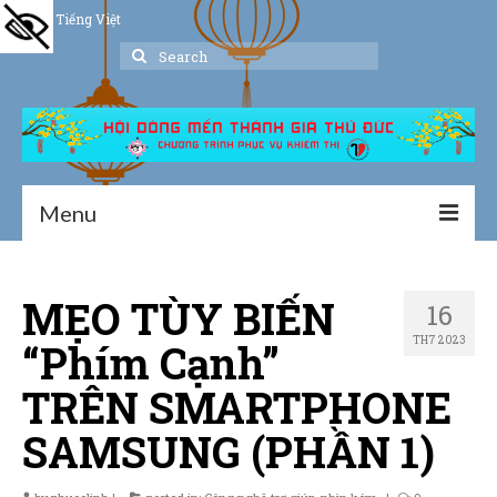
Tiếng Việt
Search
for:
Menu
Trang chủ
MẸO TÙY BIẾN
16
Giới thiệu
TH7 2023
“Phím Cạnh”
Hoạt động
TRÊN SMARTPHONE
Thư viện
SAMSUNG (PHẦN 1)
Dịch vụ hỗ trợ