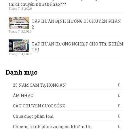
thị di chuyển như thế nào???
Tháng 7 16, 2026
TẬP HUẤN ĐỊNH HƯỚNG DI CHUYỂN PHẦN
2
Tháng 7 15, 2026
TẬP HUẤN HƯỚNG NGHIỆP CHO TRẺ KHIẾM
THỊ
Tháng 7 14, 2026
Danh mục
25 NĂM CẢM TẠ HỒNG ÂN
ÂM NHẠC
CÂU CHUYỆN CUỘC SỐNG
Chưa được phân loại
Chương trình phục vụ người khiếm thị