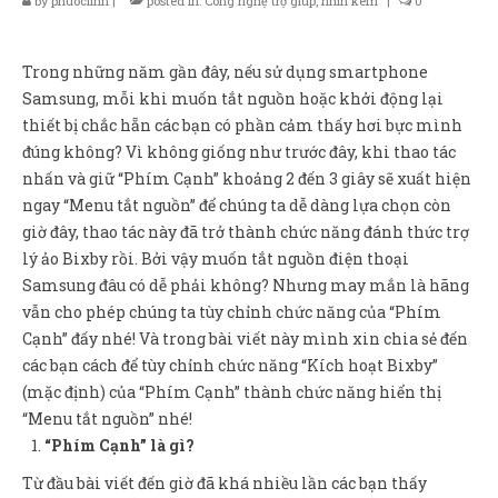
by
phuoclinh
|
posted in:
Công nghệ trợ giúp
,
nhìn kém
|
0
Sản Phẩm
Giúp đỡ
Trong những năm gần đây, nếu sử dụng smartphone
Liên hệ
Samsung, mỗi khi muốn tắt nguồn hoặc khởi động lại
thiết bị chắc hẵn các bạn có phần cảm thấy hơi bực mình
đúng không? Vì không giống như trước đây, khi thao tác
nhấn và giữ “Phím Cạnh” khoảng 2 đến 3 giây sẽ xuất hiện
ngay “Menu tắt nguồn” để chúng ta dễ dàng lựa chọn còn
giờ đây, thao tác này đã trở thành chức năng đánh thức trợ
lý ảo Bixby rồi. Bởi vậy muốn tắt nguồn điện thoại
Samsung đâu có dễ phải không? Nhưng may mắn là hãng
vẫn cho phép chúng ta tùy chỉnh chức năng của “Phím
Cạnh” đấy nhé! Và trong bài viết này mình xin chia sẻ đến
các bạn cách để tùy chỉnh chức năng “Kích hoạt Bixby”
(mặc định) của “Phím Cạnh” thành chức năng hiển thị
“Menu tắt nguồn” nhé!
“Phím Cạnh” là gì?
Từ đầu bài viết đến giờ đã khá nhiều lần các bạn thấy