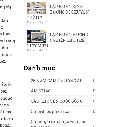
TẬP HUẤN ĐỊNH
ung cấp
HƯỚNG DI CHUYỂN
PHẦN 2
c đánh
Tháng 7 15, 2026
t,
ớp hay
TẬP HUẤN HƯỚNG
NGHIỆP CHO TRẺ
có trong
KHIẾM THỊ
 điểm
Tháng 7 14, 2026
ập nhóm
điển
Danh mục
25 NĂM CẢM TẠ HỒNG ÂN
hổ biến
ÂM NHẠC
 bài
 trường
CÂU CHUYỆN CUỘC SỐNG
học V)
Chưa được phân loại
sẽ được
g nhiên
Chương trình phục vụ người
chính