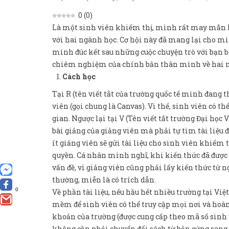
0
(
0
)
Là một sinh viên khiếm thị, mình rất may mắn kh
với hai ngành học. Cơ hội này đã mang lại cho mìn
mình đúc kết sau những cuộc chuyện trò với bạn bè
chiêm nghiệm của chính bản thân mình về hai mô
Cách học
Tại R (tên viết tắt của trường quốc tế mình đang t
viên (gọi chung là Canvas). Vì thế, sinh viên có t
gian. Ngược lại tại V (Tên viết tắt trường Đại h
bài giảng của giảng viên mà phải tự tìm tài liệu 
ít giảng viên sẽ gửi tài liệu cho sinh viên khiếm t
quyền. Cá nhân mình nghĩ, khi kiến thức đã được 
vấn đề, vì giảng viên cũng phải lấy kiến thức từ 
thường, miễn là có trích dẫn.
0
Về phần tài liệu, nếu hầu hết nhiều trường tại Vi
mềm để sinh viên có thể truy cập mọi nơi và hoàn 
khoản của trường (được cung cấp theo mã số sinh 
không cần phải chuyển đổi sách từ bản cứng sang