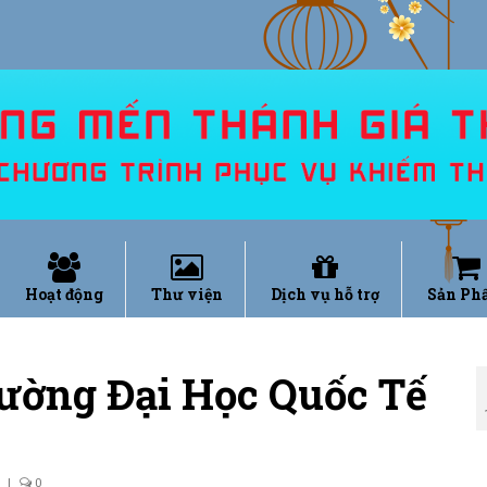
Hoạt động
Thư viện
Dịch vụ hỗ trợ
Sản Ph
ường Đại Học Quốc Tế
|
0