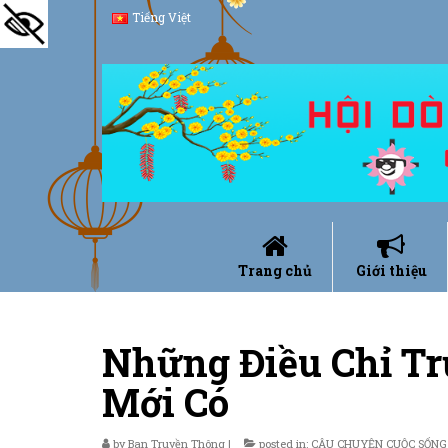
Tiếng Việt
Trang chủ
Giới thiệu
Những Điều Chỉ Tr
Mới Có
by
Ban Truyền Thông
|
posted in:
CÂU CHUYỆN CUỘC SỐNG