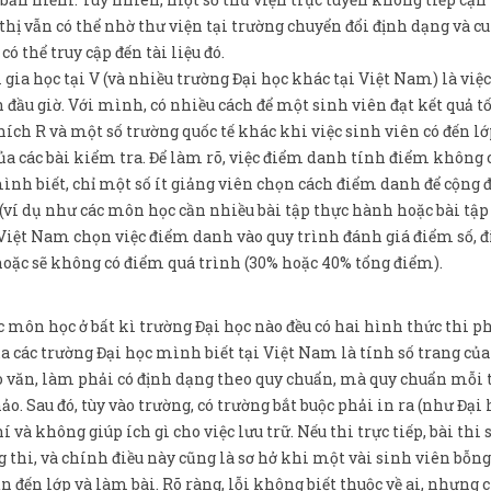
ị vẫn có thể nhờ thư viện tại trường chuyển đổi định dạng và c
 thể truy cập đến tài liệu đó.
a học tại V (và nhiều trường Đại học khác tại Việt Nam) là việ
đầu giờ. Với mình, có nhiều cách để một sinh viên đạt kết quả tố
ích R và một số trường quốc tế khác khi việc sinh viên có đến l
a các bài kiểm tra. Để làm rõ, việc điểm danh tính điểm không 
mình biết, chỉ một số ít giảng viên chọn cách điểm danh để cộng
 (ví dụ như các môn học cần nhiều bài tập thực hành hoặc bài t
ại Việt Nam chọn việc điểm danh vào quy trình đánh giá điểm số, 
 hoặc sẽ không có điểm quá trình (30% hoặc 40% tổng điểm).
 môn học ở bất kì trường Đại học nào đều có hai hình thức thi p
của các trường Đại học mình biết tại Việt Nam là tính số trang của
ạo văn, làm phải có định dạng theo quy chuẩn, mà quy chuẩn mỗi
. Sau đó, tùy vào trường, có trường bắt buộc phải in ra (như Đại 
 và không giúp ích gì cho việc lưu trữ. Nếu thi trực tiếp, bài thi 
g thi, và chính điều này cũng là sơ hở khi một vài sinh viên bỗn
 đến lớp và làm bài. Rõ ràng, lỗi không biết thuộc về ai, nhưng 