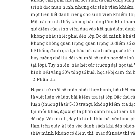
trình đọc màn hình, nhưng các sinh viên khiếm th
một liên kết dành riêng cho sinh viên khiếm thị có
Một cái mình thấy không hài lòng lắm khi tham gi
giá điểm của sinh viên dựa vào kết quả điểm danh 
không nhất thiết phải đến lớp. Do đó, mình khá th
không không quan trọng, quan trọng là điểm số củ
hệ thống đánh giá tại hầu hết các trường quốc tế 
hay cưỡng chế thi đối với một số môn học đặc thù
tại lớp). Tuy nhiên, hầu hết các trường đại học t
hình nếu vắng 30% tổng số buổi học sẽ bị cấm thi
Phần thi
Ngoại trừ một số môn phải thực hành, hầu hết các
là viết luận và làm bài kiểm tra tại lớp. Đặc thù 
luận (thường là từ 5-30 trang), không kiểm tra đ
lại mỗi khác, đặc biệt là phần danh mục tham khảo
để nộp. Với mình, đây là hình thức hết sức lãng phí
làm trên giấy, kí tên vào danh sách khi đến phòn
thấy mình không có điểm thi, mặc dù ngày thi vẫn