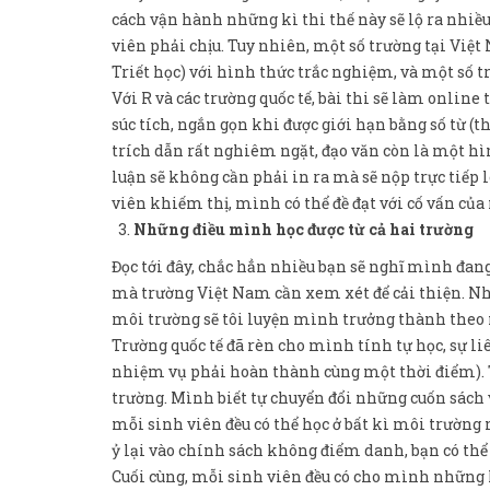
cách vận hành những kì thi thế này sẽ lộ ra nhiều 
viên phải chịu. Tuy nhiên, một số trường tại Việ
Triết học) với hình thức trắc nghiệm, và một số
Với R và các trường quốc tế, bài thi sẽ làm online
súc tích, ngắn gọn khi được giới hạn bằng số từ (th
trích dẫn rất nghiêm ngặt, đạo văn còn là một hìn
luận sẽ không cần phải in ra mà sẽ nộp trực tiếp
viên khiếm thị, mình có thể đề đạt với cố vấn của
Những điều mình học được từ cả hai trường
Đọc tới đây, chắc hẳn nhiều bạn sẽ nghĩ mình đang
mà trường Việt Nam cần xem xét để cải thiện. N
môi trường sẽ tôi luyện mình trưởng thành theo
Trường quốc tế đã rèn cho mình tính tự học, sự liê
nhiệm vụ phải hoàn thành cùng một thời điểm). T
trường. Mình biết tự chuyển đổi những cuốn sách v
mỗi sinh viên đều có thể học ở bất kì môi trường n
ỷ lại vào chính sách không điểm danh, bạn có thể
Cuối cùng, mỗi sinh viên đều có cho mình những 