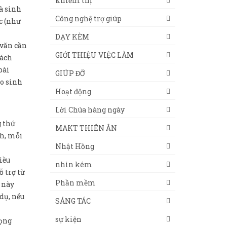
khiếm thị
là sinh
Công nghệ trợ giúp
c (như
DẠY KÈM
 văn cần
GIỚI THIỆU VIỆC LÀM
cách
bài
GIÚP ĐỠ
ho sinh
Hoạt động
Lời Chúa hàng ngày
g thứ
MAKT THIÊN ÂN
nh, mỗi
Nhật Hồng
iều
nhìn kém
 trợ từ
Phần mềm
 này
dụ, nếu
SÁNG TÁC
sự kiện
rọng