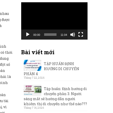
Trình
chơi
 nhau
Video
g được
à
00:00
11:04
sinh
Bài viết mới
 có thời
 dung
TẬP HUẤN ĐỊNH
Một số
HƯỚNG DI CHUYỂN
bản
PHẦN 4
phải là
Tháng 7 22, 2026
 bình
Tập huấn: Định hướng di
chuyển phần 3. Người
 bản
sáng mắt sẽ hướng dẫn người
u tài
khiếm thị di chuyển như thế nào???
, vì
Tháng 7 16, 2026
với