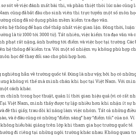
sơ sót về việc đánh mất bài thi, và phần thiệt thòi lúc nào cũng 
t Nam cũng đã bắt đầu cho sinh viên thi trực tuyến một số môn họ
 trường cũng đã sử dụng phần mềm kiểm tra đạo văn.
 trên hệ thống để hạn chế thấp nhất việc gian lận. Đồng thời, luận
ường là từ 1000 tới 3000 từ). Tất nhiên, việc kiểm tra đạo văn và 
h phạt rất nặng, ảnh hưởng tới điểm và việc học tại trường. Các 
 lên hệ thống để kiểm tra. Với một số nhiệm vụ không phù hợp c
 môn học để thay đổi sao cho phù hợp hơn.
 nghiêng hẳn về trường quốc tế. Đúng là như vậy, bởi họ có nhữn
hưng không vì thế mà mình chán khi học tại Việt Nam. Với mì
 một cách khác.
m chính trong học thuật, quản lí thời gian hiệu quả (vì có rất nh
ại Việt Nam, mình thấy được tự lập nhiều hơn khi nhận ít sự hỗ
à đề thi giấy, trau dồi kĩ năng làm việc nhóm. Tất cả những điều
ào, và ở đâu cũng có những “điểm sáng” hay “điểm tối” của nó. Ví 
 không hiểu bài giảng trên lớp khi tham gia học trường quốc tế.
hướng đi riêng tại những ngôi trường khác nhau. Không quan t