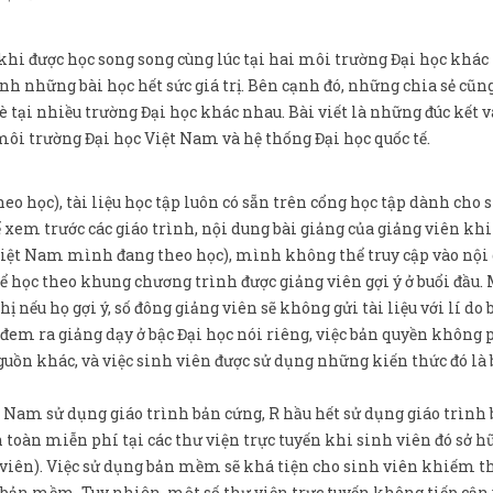
i được học song song cùng lúc tại hai môi trường Đại học khác
h những bài học hết sức giá trị. Bên cạnh đó, những chia sẻ cũn
 tại nhiều trường Đại học khác nhau. Bài viết là những đúc kết v
i trường Đại học Việt Nam và hệ thống Đại học quốc tế.
heo học), tài liệu học tập luôn có sẵn trên cổng học tập dành cho 
hể xem trước các giáo trình, nội dung bài giảng của giảng viên khi
ọc Việt Nam mình đang theo học), mình không thể truy cập vào nội
để học theo khung chương trình được giảng viên gợi ý ở buổi đầu. 
hị nếu họ gợi ý, số đông giảng viên sẽ không gửi tài liệu với lí do 
đem ra giảng dạy ở bậc Đại học nói riêng, việc bản quyền không 
nguồn khác, và việc sinh viên được sử dụng những kiến thức đó là
ệt Nam sử dụng giáo trình bản cứng, R hầu hết sử dụng giáo trình
toàn miễn phí tại các thư viện trực tuyến khi sinh viên đó sở hữ
viên). Việc sử dụng bản mềm sẽ khá tiện cho sinh viên khiếm thị
 bản mềm. Tuy nhiên, một số thư viện trực tuyến không tiếp cận 