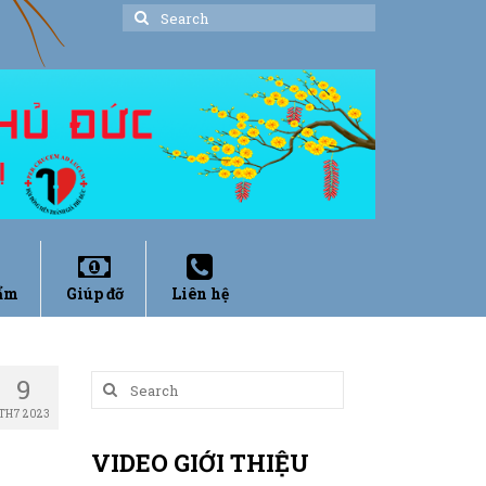
Search
for:
ẩm
Giúp đỡ
Liên hệ
9
Search
for:
TH7 2023
VIDEO GIỚI THIỆU