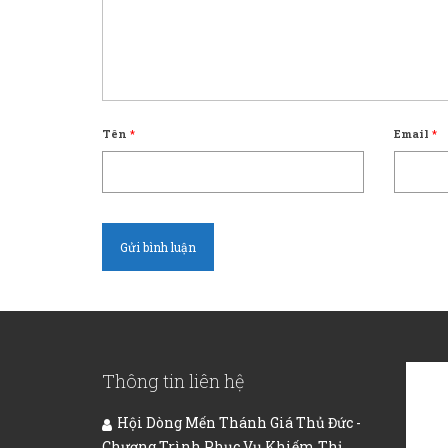
Tên
*
Email
*
Thông tin liên hệ
Hội Dòng Mến Thánh Giá Thủ Đức -
Chương Trình Phục Vụ Khiếm Thị