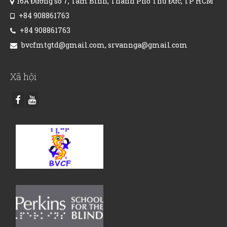
16A Đường số 7, Tam Bình, Thành Phố Thủ Đức, TP HCM
+84 908861763
+84 908861763
bvcfmtgtd@gmail.com, srvannga@gmail.com
Xã hội