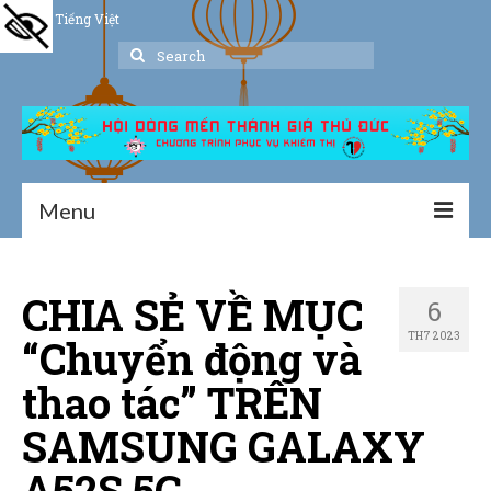
Tiếng Việt
Search
for:
Menu
Trang chủ
CHIA SẺ VỀ MỤC
6
Giới thiệu
TH7 2023
“Chuyển động và
Hoạt động
thao tác” TRÊN
Thư viện
SAMSUNG GALAXY
Dịch vụ hỗ trợ
A52S 5G