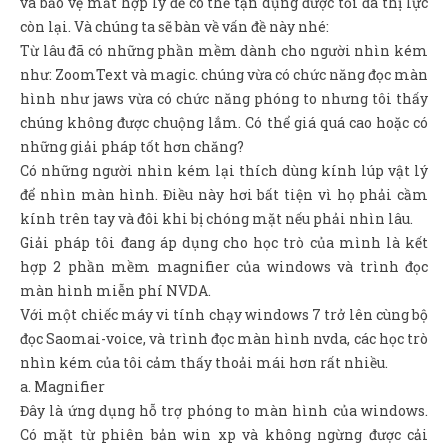
và bảo vệ mắt hợp lý để có thể tận dụng được tối đa thị lực
còn lại. Và chúng ta sẽ bàn về vấn đề này nhé:
Từ lâu đã có những phần mềm dành cho người nhìn kém
như: ZoomText và magic. chúng vừa có chức năng đọc màn
hình như jaws vừa có chức năng phóng to nhưng tôi thấy
chúng không được chuộng lắm. Có thể giá quá cao hoặc có
những giải pháp tốt hơn chăng?
Có những người nhìn kém lại thích dùng kính lúp vật lý
để nhìn màn hình. Điều này hơi bất tiện vì họ phải cầm
kính trên tay và đôi khi bị chóng mặt nếu phải nhìn lâu.
Giải pháp tôi đang áp dụng cho học trò của mình là kết
hợp 2 phần mềm magnifier của windows và trình đọc
màn hình miễn phí NVDA.
Với một chiếc máy vi tính chạy windows 7 trở lên cùng bộ
đọc Saomai-voice, và trình đọc màn hình nvda, các học trò
nhìn kém của tôi cảm thấy thoải mái hơn rất nhiều.
a. Magnifier
Đây là ứng dụng hỗ trợ phóng to màn hình của windows.
Có mặt từ phiên bản win xp và không ngừng được cải