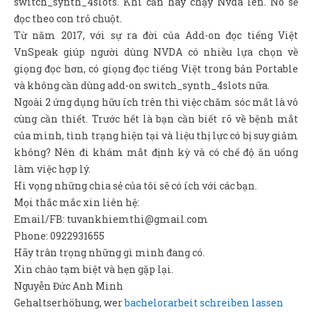
switch_synth_4slots. Khi cần hãy chạy Nvda lên. Nó sẽ
đọc theo con trỏ chuột.
Từ năm 2017, với sự ra đời của Add-on đọc tiếng Việt
VnSpeak giúp người dùng NVDA có nhiều lựa chọn về
giọng đọc hơn, có giọng đọc tiếng Việt trong bản Portable
và không cần dùng add-on switch_synth_4slots nữa.
Ngoài 2 ứng dụng hữu ích trên thì việc chăm sóc mắt là vô
cùng cần thiết. Trước hết là bạn cần biết rõ về bệnh mắt
của mình, tình trạng hiện tại và liệu thị lực có bị suy giảm
không? Nên đi khám mắt định kỳ và có chế độ ăn uống
làm việc hợp lý.
Hi vọng những chia sẻ của tôi sẽ có ích với các bạn.
Mọi thắc mắc xin liên hệ:
Email/FB: tuvankhiemthi@gmail.com
Phone: 0922931655
Hãy trân trọng những gì mình đang có.
Xin chào tạm biệt và hẹn gặp lại.
Nguyễn Đức Anh Minh
Gehaltserhöhung, wer
bachelorarbeit schreiben lassen