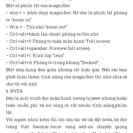
Một số phím tắt của magnifier:
– win + =: khởi chạy magnifier. Nó còn là phím tắt phóng
to “zoom in”
– Win + -: Thu nhỏ “zoom out”
– Ctrl+alt+bánh lăn chuột: phóng to/thu nhỏ
– Ctrl+alt+f: Phóng to toàn màn hình “Full screen:
– Ctrl+alt+spacebar: Preview full screen
– Ctrl+atl+l: Kính lúp “lens”
– Ctrl+alt+d: Phóng to trong khung “Docked”
Một ứng dụng đơn giản nhưng rất hiệu quả. Nếu các bạn
phát hiện thêm tính năng của magnifier thì nhớ chia sẻ
cho tôi với nhé.
b. NVDA
Đây là một trình đọc màn hình tương tự jaws nhưng hoàn
toàn miễn phí và nó cũng có rất nhiều tính năng,phím
tắt.
Với người nhìn kém thì chỉ cần tải và cài đặt nvda, bộ đọc
tiếng Việt Saomai-voice cùng add-on chuyển giọng