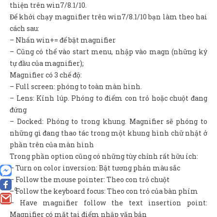
thiện trên win7/8.1/10.
Để khởi chạy magnifier trên win7/8.1/10 bạn làm theo hai
cách sau:
– Nhấn win+= để bật magnifier
– Cũng có thể vào start menu, nhập vào magn (những ký
tự đầu của magnifier);
Magnifier có 3 chế độ:
– Full screen: phóng to toàn màn hình.
– Lens: Kính lúp. Phóng to điểm con trỏ hoặc chuột đang
đứng
– Docked: Phóng to trong khung. Magnifier sẽ phóng to
những gì đang thao tác trong một khung hình chữ nhật ở
phần trên của màn hình
Trong phần option cũng có những tùy chỉnh rất hữu ích:
– Turn on color inversion: Bật tương phản màu sắc
– Follow the mouse pointer: Theo con trỏ chuột
0
– Follow the keyboard focus: Theo con trỏ của bàn phím
– Have magnifier follow the text insertion point:
Magnifier có mặt tại điểm nhập văn bản