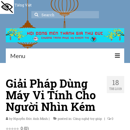
Tiếng Việt
Search
for:
Menu
Trang chủ
Giải Pháp Dùng
18
Giới thiệu
TH5 2019
Máy Vi Tính Cho
Hoạt động
Người Nhìn Kém
Thư viện
by
Nguyễn Đức Anh Minh
Dịch vụ hỗ trợ
|
posted in:
Công nghệ trợ giúp
|
0
0
(
0
)