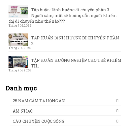
Tập huấn: Định hướng di chuyển phần 3.
Người sáng mắt sẽ hướng dẫn người khiếm
thị di chuyển như thế nào???
Tháng 7 16, 2026
TẬP HUẤN ĐỊNH HƯỚNG DI CHUYỂN PHẦN
2
Tháng 7 15, 2026
TẬP HUẤN HƯỚNG NGHIỆP CHO TRẺ KHIẾM
THỊ
Tháng 7 14, 2026
Danh mục
25 NĂM CẢM TẠ HỒNG ÂN
ÂM NHẠC
CÂU CHUYỆN CUỘC SỐNG