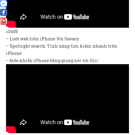
0
iOs05
– Lướt web trên iPhone Với Savary
– Spotlight search: Tính năng tìm kiếm nhanh trên
iPhone
– Điều khiển iPhone bằng giọng nói với Siri