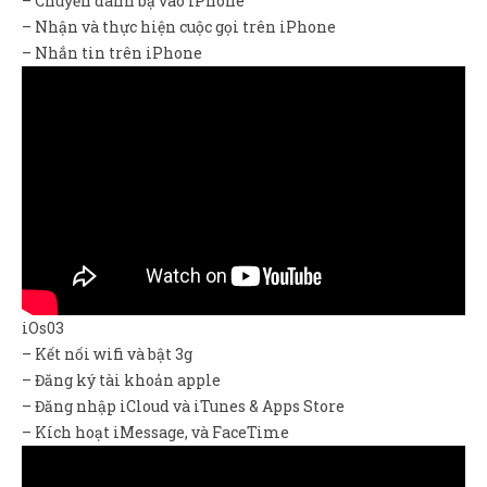
– Chuyển danh bạ vào iPhone
– Nhận và thực hiện cuộc gọi trên iPhone
– Nhắn tin trên iPhone
iOs03
– Kết nối wifi và bật 3g
– Đăng ký tài khoản apple
– Đăng nhập iCloud và iTunes & Apps Store
– Kích hoạt iMessage, và FaceTime