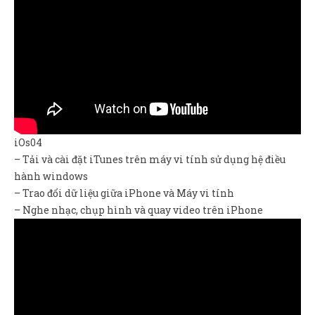
iOs04
– Tải và cài đặt iTunes trên máy vi tính sử dụng hệ điều
hành windows
– Trao đổi dữ liệu giữa iPhone và Máy vi tính
– Nghe nhạc, chụp hình và quay video trên iPhone