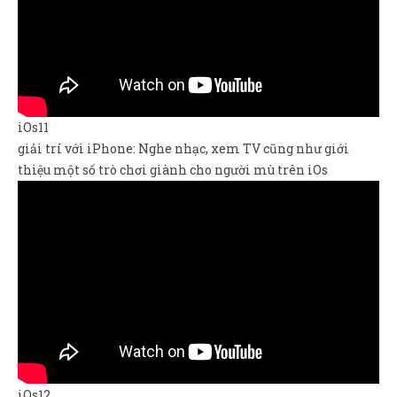
iOs11
giải trí với iPhone: Nghe nhạc, xem TV cũng như giới
thiệu một số trò chơi giành cho người mù trên iOs
iOs12