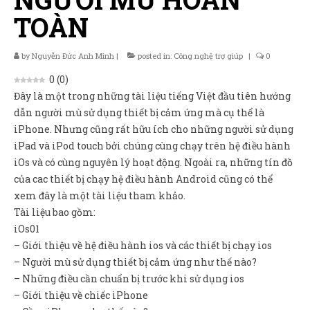
Sản Phẩm
TOÀN
Giúp đỡ
by
Nguyễn Đức Anh Minh
|
posted in:
Công nghệ trợ giúp
|
0
Liên hệ
0
(
0
)
Đây là một trong những tài liệu tiếng Việt đầu tiên hướng
dẫn người mù sử dụng thiết bị cảm ứng mà cụ thể là
iPhone. Nhưng cũng rất hữu ích cho những người sử dụng
iPad và iPod touch bởi chúng cùng chạy trên hệ điều hành
iOs và có cùng nguyên lý hoạt động. Ngoài ra, những tín đồ
của cac thiết bị chạy hệ điều hành Android cũng có thể
xem đây là một tài liệu tham khảo.
Tài liệu bao gồm:
iOs01
– Giới thiệu về hệ điều hành ios và các thiết bị chạy ios
– Người mù sử dụng thiết bị cảm ứng như thế nào?
– Những điều cần chuẩn bị trước khi sử dụng ios
– Giới thiệu về chiếc iPhone