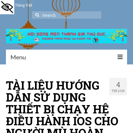
Tiếng Việt
Search
for:
Menu
Trang chủ
TÀI LIỆU HƯỚNG
4
Giới thiệu
TH5 2019
DẪN SỬ DỤNG
Hoạt động
THIẾT BỊ CHẠY HỆ
Thư viện
ĐIỀU HÀNH IOS CHO
Dịch vụ hỗ trợ
NGƯỜI MÙ HOÀN