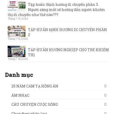
Tập huấn: Định hướng di chuyển phần 3.
Người sáng mắt sẽ hướng dẫn người khiếm
thị di chuyển như thế nào???
Tháng 7 16, 2026
TẬP HUẤN ĐỊNH HƯỚNG DI CHUYỂN PHẦN
2
Tháng 7 15, 2026
TẬP HUẤN HƯỚNG NGHIỆP CHO TRẺ KHIẾM
THỊ
Tháng 7 14, 2026
Danh mục
25 NĂM CẢM TẠ HỒNG ÂN
ÂM NHẠC
CÂU CHUYỆN CUỘC SỐNG
Chưa được phân loại