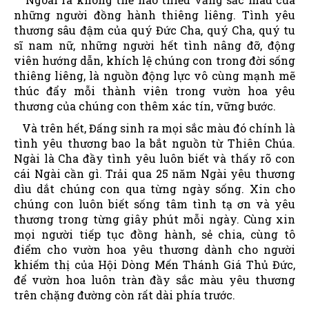
những người đồng hành thiêng liêng. Tình yêu
thương sâu đậm của quý Đức Cha, quý Cha, quý tu
sĩ nam nữ, những người hết tình nâng đỡ, động
viên hướng dẫn, khích lệ chúng con trong đời sống
thiêng liêng, là nguồn động lực vô cùng mạnh mẽ
thúc đẩy mỗi thành viên trong vườn hoa yêu
thương của chúng con thêm xác tín, vững bước.
Và trên hết, Đấng sinh ra mọi sắc màu đó chính là
tình yêu thương bao la bắt nguồn từ Thiên Chúa.
Ngài là Cha đầy tình yêu luôn biết và thấy rõ con
cái Ngài cần gì. Trải qua 25 năm Ngài yêu thương
dìu dắt chúng con qua từng ngày sống. Xin cho
chúng con luôn biết sống tâm tình tạ ơn và yêu
thương trong từng giây phút mỗi ngày. Cùng xin
mọi người tiếp tục đồng hành, sẻ chia, cùng tô
điểm cho vườn hoa yêu thương dành cho người
khiếm thị của Hội Dòng Mến Thánh Giá Thủ Đức,
để vườn hoa luôn tràn đầy sắc màu yêu thương
trên chặng đường còn rất dài phía trước.