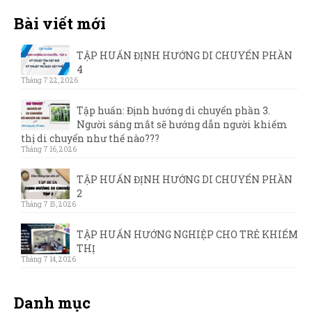
Bài viết mới
TẬP HUẤN ĐỊNH HƯỚNG DI CHUYỂN PHẦN
4
Tháng 7 22, 2026
Tập huấn: Định hướng di chuyển phần 3.
Người sáng mắt sẽ hướng dẫn người khiếm
thị di chuyển như thế nào???
Tháng 7 16, 2026
TẬP HUẤN ĐỊNH HƯỚNG DI CHUYỂN PHẦN
2
Tháng 7 15, 2026
TẬP HUẤN HƯỚNG NGHIỆP CHO TRẺ KHIẾM
THỊ
Tháng 7 14, 2026
Danh mục