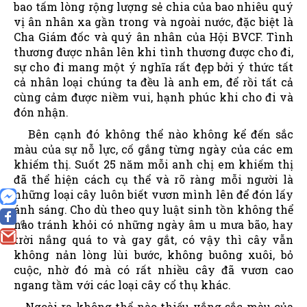
bao tấm lòng rộng lượng sẻ chia của bao nhiêu quý
vị ân nhân xa gần trong và ngoài nước, đặc biệt là
Cha Giám đốc và quý ân nhân của Hội BVCF. Tình
thương được nhân lên khi tình thương được cho đi,
sự cho đi mang một ý nghĩa rất đẹp bởi ý thức tất
cả nhân loại chúng ta đều là anh em, để rồi tất cả
cùng cảm được niềm vui, hạnh phúc khi cho đi và
đón nhận.
Bên cạnh đó không thể nào không kể đến sắc
màu của sự nỗ lực, cố gắng từng ngày của các em
khiếm thị. Suốt 25 năm mỗi anh chị em khiếm thị
đã thể hiện cách cụ thể và rõ ràng mỗi người là
những loại cây luôn biết vươn mình lên để đón lấy
ánh sáng. Cho dù theo quy luật sinh tồn không thể
nào tránh khỏi có những ngày âm u mưa bão, hay
0
trời nắng quá to và gay gắt, có vậy thì cây vẫn
không nản lòng lùi bước, không buông xuôi, bỏ
cuộc, nhờ đó mà có rất nhiều cây đã vươn cao
ngang tầm với các loại cây cổ thụ khác.
Ngoài ra không thể nào thiếu vắng sắc màu của