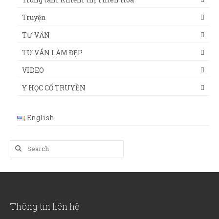
Truyện
TƯ VẤN
TƯ VẤN LÀM ĐẸP
VIDEO
Y HỌC CỔ TRUYỀN
English
Search
for:
Thông tin liên hệ