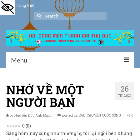
Tiếng Việt
Search
for:
Menu
Trang chủ
NHỚ VỀ MỘT
26
Giới thiệu
TH1 2021
NGƯỜI BẠN
Hoạt động
Thư viện
by
Nguyễn Đức Anh Minh
|
posted in:
CÂU CHUYỆN CUỘC SỐNG
|
0
0
(
0
)
Dịch vụ hỗ trợ
Sáng hôm nay cũng như thường lệ, tôi lại ngồi bên khung