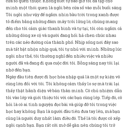
cửa sổ quen thuộc. Không biết tự bao giờ tôi đã tập cho
Sản Phẩm
mình một thói quen là ngồi bên cửa sổ vào mỗi buổi sáng.
Giúp đỡ
Tôi ngồi như vậy để ngắm nhìn bầu trời trong xanh được
tô điểm bằng những đám mây trôi lững lờ, chúng mang
Liên hệ
đến cho tôi cảm giác thanh bình và tự tại; tôi còn ngắm cả
những dòng xe cộ và người đang hối hả chen chúc nhau
trên các nẻo đường của thành phố. Nhịp sống nơi đây sao
mà tất bật nhộn nhịp quá, tôi tự nhủ với mình. Những lúc
ngồi như thế, tôi thường nghĩ đến nhiều việc và nhiều
người đã và đang đi qua cuộc đời tôi. Bỗng sáng nay tôi lại
nhớ đến bạn.
Ngày đầu tiên được đi học hòa nhập quả là một sự kiện vô
cùng lớn đối với tôi. Tôi không cảm thấy lo sợ mà trái lại
thấy thật hãnh diện về bản thân mình. Cô chủ nhiệm dẫn
tôi vào lớp và giới thiệu tôi với các bạn cùng lớp. Tiếp đó, cô
hỏi là có ai tình nguyện đọc bài và giúp đỡ tôi trong việc
học hay không. Bạn là người đầu tiên đưa tay lên, mà bạn
cũng là người duy nhất làm điều đó. Thế là tôi được cô xếp
ngồi cạnh bạn. Bạn rất cởi mở dễ gần nên chúng tôi trở