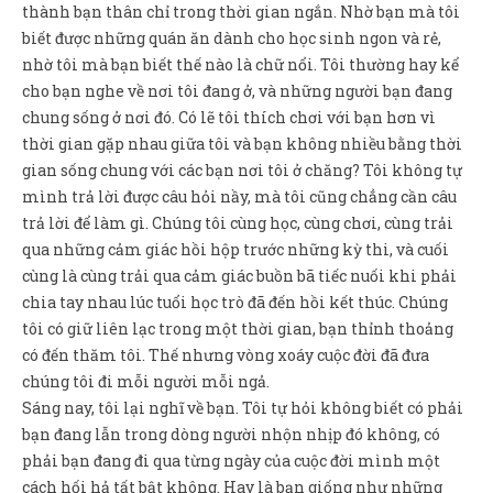
thành bạn thân chỉ trong thời gian ngắn. Nhờ bạn mà tôi
biết được những quán ăn dành cho học sinh ngon và rẻ,
nhờ tôi mà bạn biết thế nào là chữ nổi. Tôi thường hay kể
cho bạn nghe về nơi tôi đang ở, và những người bạn đang
chung sống ở nơi đó. Có lẽ tôi thích chơi với bạn hơn vì
thời gian gặp nhau giữa tôi và bạn không nhiều bằng thời
gian sống chung với các bạn nơi tôi ở chăng? Tôi không tự
mình trả lời được câu hỏi nầy, mà tôi cũng chẳng cần câu
trả lời để làm gì. Chúng tôi cùng học, cùng chơi, cùng trải
qua những cảm giác hồi hộp trước những kỳ thi, và cuối
cùng là cùng trải qua cảm giác buồn bã tiếc nuối khi phải
chia tay nhau lúc tuổi học trò đã đến hồi kết thúc. Chúng
tôi có giữ liên lạc trong một thời gian, bạn thỉnh thoảng
có đến thăm tôi. Thế nhưng vòng xoáy cuộc đời đã đưa
chúng tôi đi mỗi người mỗi ngả.
Sáng nay, tôi lại nghĩ về bạn. Tôi tự hỏi không biết có phải
bạn đang lẫn trong dòng người nhộn nhịp đó không, có
phải bạn đang đi qua từng ngày của cuộc đời mình một
cách hối hả tất bật không. Hay là bạn giống như những