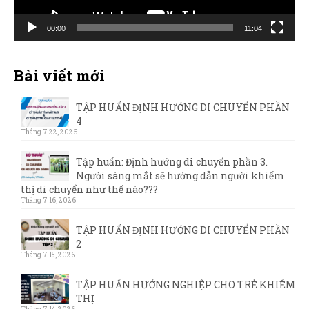
00:00
11:04
Bài viết mới
TẬP HUẤN ĐỊNH HƯỚNG DI CHUYỂN PHẦN
4
Tháng 7 22, 2026
Tập huấn: Định hướng di chuyển phần 3.
Người sáng mắt sẽ hướng dẫn người khiếm
thị di chuyển như thế nào???
Tháng 7 16, 2026
TẬP HUẤN ĐỊNH HƯỚNG DI CHUYỂN PHẦN
2
Tháng 7 15, 2026
TẬP HUẤN HƯỚNG NGHIỆP CHO TRẺ KHIẾM
THỊ