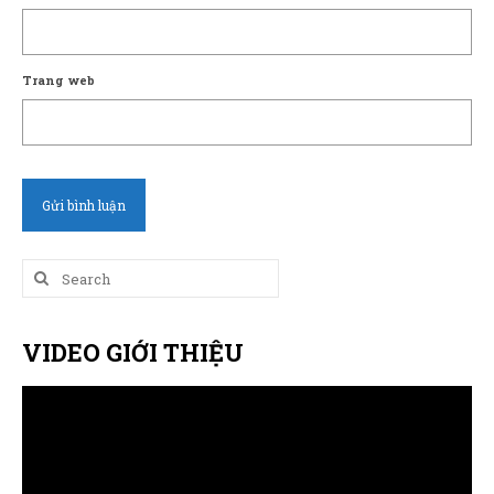
Trang web
Search
for:
VIDEO GIỚI THIỆU
Trình
chơi
Video