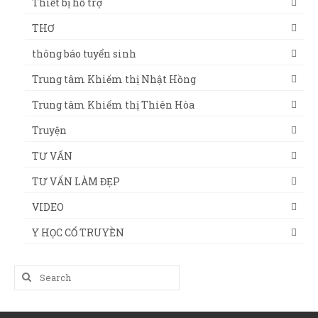
Thiết bị hỗ trợ
THƠ
thông báo tuyển sinh
Trung tâm Khiếm thị Nhật Hồng
Trung tâm Khiếm thị Thiên Hòa
Truyện
TƯ VẤN
TƯ VẤN LÀM ĐẸP
VIDEO
Y HỌC CỔ TRUYỀN
Search
for: