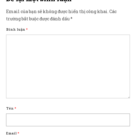
Email của bạn sẽ không được hiển thị công khai.
Các
trường bắt buộc được đánh dấu
*
Bình luận
*
Tên
*
Email
*