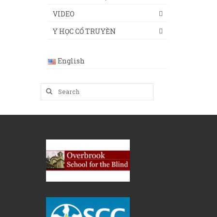
VIDEO
Y HỌC CỔ TRUYỀN
English
Search
for: