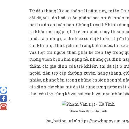
Từ đầu tháng 10 qua tháng 11 năm nay, miền Trung
đất đã, vùi lấp hoặc cuốn phăng bao nhiêu nhân m
nơi trú ẩn an toàn hơn. Chúng ta có thể hình dun
ra khỏi nơi ngập lụt. Trẻ em phải chạy theo ngư
nhất là những gia đình có con bị khiếm thị đa 
chi khi mọi thứ bị chìm trong biển nước, thì cá
vừa liệt thì người thân phải bế trên tay trong q
ruộng vườn bị hư hại nặng nề, những gia đình này
thăm các gia đình của trẻ khiếm thị đa tật ở m
ngoài tiền trợ cấp thường xuyên hàng tháng, gi
nhiều, nhưng bên trong những chiếc phong bì này
gia đình các cháu mù đa tật rưng rưng nước mắt
thời cứu trợ, cùng kề vai sát cánh với nạn nhân b
0
Phạm Văn Đạt – Hà Tĩnh
[su_button url=”https://newhappysun.org