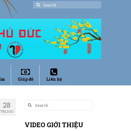
Search
for:
ẩm
Giúp đỡ
Liên hệ
28
Search
for:
TH2 2021
VIDEO GIỚI THIỆU