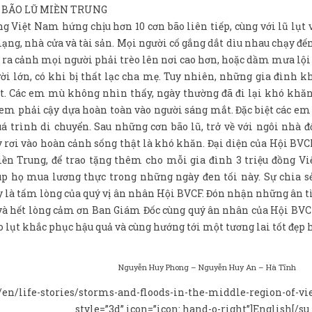
BÃO LŨ MIỀN TRUNG
 Việt Nam hứng chịu hơn 10 cơn bão liên tiếp, cùng với lũ lụt v
ạng, nhà cửa và tài sản. Mọi người cố gắng dắt dìu nhau chạy đ
g ra cảnh mọi người phải trèo lên nơi cao hơn, hoặc dầm mưa lội
ời lớn, có khi bị thất lạc cha mẹ. Tuy nhiên, những gia đình 
tật. Các em mù không nhìn thấy, ngày thường đã đi lại khó khă
c em phải cậy dựa hoàn toàn vào người sáng mắt. Đặc biệt các e
uá trình di chuyển. Sau những cơn bão lũ, trở về với ngôi nhà đ
 rơi vào hoàn cảnh sống thật là khó khăn. Đại diện của Hội BVC
iền Trung, để trao tặng thêm cho mỗi gia đình 3 triệu đồng V
úp họ mua lương thực trong những ngày đen tối này. Sự chia 
 là tấm lòng của quý vị ân nhân Hội BVCF. Đón nhận những ân t
 và hết lòng cảm ơn Ban Giám Đốc cùng quý ân nhân của Hội BVC
ão lụt khắc phục hậu quả và cùng hướng tới một tương lai tốt đẹp 
Nguyễn Huy Phong – Nguyễn Huy An – Hà Tĩnh
/en/life-stories/storms-and-floods-in-the-middle-region-of-v
style=”3d” icon=”icon: hand-o-right”]English[/su