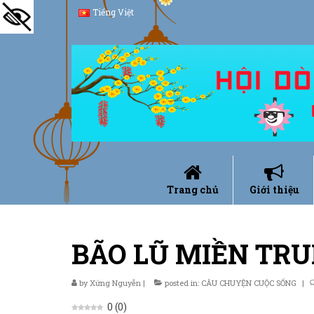
Tiếng Việt
Trang chủ
Giới thiệu
BÃO LŨ MIỀN TR
by
Xứng Nguyễn
|
posted in:
CÂU CHUYỆN CUỘC SỐNG
|
0
(
0
)