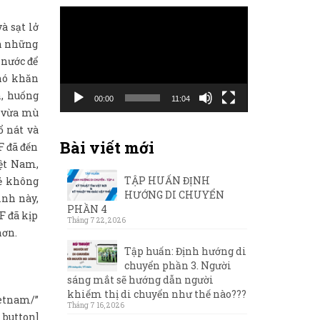
Trình
à sạt lở
chơi
ến những
Video
 nước để
khó khăn
n, huống
00:00
11:04
m vừa mù
ổ nát và
Bài viết mới
F đã đến
iệt Nam,
TẬP HUẤN ĐỊNH
sẻ không
HƯỚNG DI CHUYỂN
ình này,
PHẦN 4
F đã kịp
Tháng 7 22, 2026
hơn.
Tập huấn: Định hướng di
chuyển phần 3. Người
sáng mắt sẽ hướng dẫn người
khiếm thị di chuyển như thế nào???
ietnam/”
Tháng 7 16, 2026
_button]