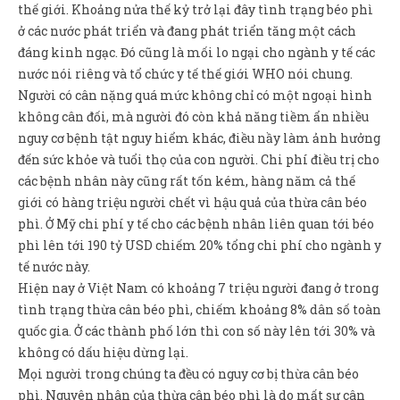
Sản Phẩm
thế giới. Khoảng nửa thế kỷ trở lại đây tình trạng béo phì
ở các nước phát triển và đang phát triển tăng một cách
Giúp đỡ
đáng kinh ngạc. Đó cũng là mối lo ngại cho ngành y tế các
nước nói riêng và tổ chức y tế thế giới WHO nói chung.
Liên hệ
Người có cân nặng quá mức không chỉ có một ngoại hình
không cân đối, mà người đó còn khả năng tiềm ẩn nhiều
nguy cơ bệnh tật nguy hiểm khác, điều nầy làm ảnh hưởng
đến sức khỏe và tuổi thọ của con người. Chi phí điều trị cho
các bệnh nhân này cũng rất tốn kém, hàng năm cả thế
giới có hàng triệu người chết vì hậu quả của thừa cân béo
phì. Ở Mỹ chi phí y tế cho các bệnh nhân liên quan tới béo
phì lên tới 190 tỷ USD chiếm 20% tổng chi phí cho ngành y
tế nước này.
Hiện nay ở Việt Nam có khoảng 7 triệu người đang ở trong
tình trạng thừa cân béo phì, chiếm khoảng 8% dân số toàn
quốc gia. Ở các thành phố lớn thì con số này lên tới 30% và
không có dấu hiệu dừng lại.
Mọi người trong chúng ta đều có nguy cơ bị thừa cân béo
phì. Nguyên nhân của thừa cân béo phì là do mất sự cân