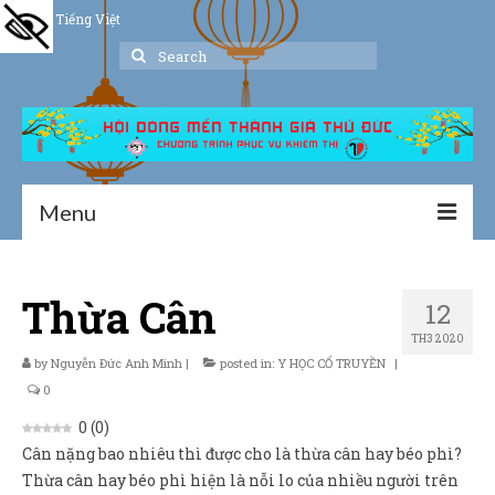
Tiếng Việt
Search
for:
Menu
Trang chủ
Thừa Cân
12
Giới thiệu
TH3 2020
Hoạt động
by
Nguyễn Đức Anh Minh
|
posted in:
Y HỌC CỔ TRUYỀN
|
0
Thư viện
0
(
0
)
Cân nặng bao nhiêu thì được cho là thừa cân hay béo phì?
Dịch vụ hỗ trợ
Thừa cân hay béo phì hiện là nỗi lo của nhiều người trên