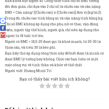
nhà khoa học người Bỉ. Công thức tính chỉ số BMI tương
đối đơn giản, chỉ dựa vào 2 chỉ số là chiều cao và cân nặng:
BMI = Cân nặng/ [(Chiều cao) x (Chiều cao)] đơn vị (kg/m2)
Trong đó, chiều cao tính bằng m và cân nặng tính bằng kg.
Chỉ số BMI không áp dụng cho phụ nữ có thai, vận động
viên, người tập thể hình, người già, chỉ nên áp dụng cho
0
người từ 18 tuổi trở lên.
Người có BMI = 18,5-25 được gọi là khoẻ mạnh, từ 25-30 là
thừa cân, và trên 30 là béo phì.
Bạn hãy thử áp dụng công thức nầy để biết được là mình có
được BMI lý tưởng hay không. Chúc các bạn luôn có một
cuộc sống vui về tinh thần và khỏe về thể chất.
Người viết: Hoàng Minh Trí
Bạn có thấy bài viết hữu ích không?