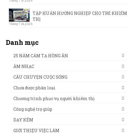
Tháng 7 15, 2026
TẬP HUẤN HƯỚNG NGHIỆP CHO TRẺ KHIẾM
THỊ
Tháng 7 14, 2026
Danh mục
25 NĂM CẢM TẠ HỒNG ÂN
ÂM NHẠC
CÂU CHUYỆN CUỘC SỐNG
Chưa được phân loại
Chương trình phục vụ người khiếm thị
Công nghệ trợ giúp
DẠY KÈM
GIỚI THIỆU VIỆC LÀM