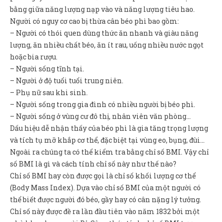
bằng giữa năng lượng nạp vào và năng lượng tiêu hao.
Người có nguy cơ cao bị thừa cân béo phì bao gồm:
– Người có thói quen dùng thức ăn nhanh và giàu năng
lượng, ăn nhiều chất béo, ăn ít rau, uống nhiều nước ngọt
hoặc bia rượu.
– Người sống tĩnh tại.
– Người ở độ tuổi tuổi trung niên.
– Phụ nữ sau khi sinh.
– Người sống trong gia đình có nhiều người bị béo phì.
– Người sống ở vùng cư đô thị, nhân viên văn phòng…
Dấu hiệu dễ nhận thấy của béo phì là gia tăng trọng lượng
và tích tụ mỡ khắp cơ thể, đặc biệt tại vùng eo, bụng, đùi…
Ngoài ra chúng ta có thể kiểm tra bằng chỉ số BMI. Vậy chỉ
số BMI là gì và cách tính chỉ số này như thế nào?
Chỉ số BMI hay còn được gọi là chỉ số khối lượng cơ thể
(Body Mass Index). Dựa vào chỉ số BMI của một người có
thể biết được người đó béo, gầy hay có cân nặng lý tưởng.
Chỉ số này được đề ra lần đầu tiên vào năm 1832 bởi một