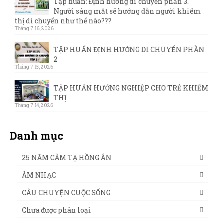
Tập huấn: Định hướng di chuyển phần 3.
Người sáng mắt sẽ hướng dẫn người khiếm
thị di chuyển như thế nào???
Tháng 7 16, 2026
TẬP HUẤN ĐỊNH HƯỚNG DI CHUYỂN PHẦN
2
Tháng 7 15, 2026
TẬP HUẤN HƯỚNG NGHIỆP CHO TRẺ KHIẾM
THỊ
Tháng 7 14, 2026
Danh mục
25 NĂM CẢM TẠ HỒNG ÂN
ÂM NHẠC
CÂU CHUYỆN CUỘC SỐNG
Chưa được phân loại