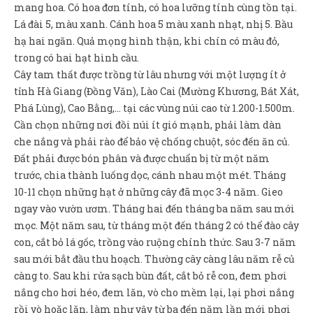
mang hoa. Có hoa đơn tính, có hoa lưỡng tính cùng tồn tại.
Lá đài 5, màu xanh. Cánh hoa 5 màu xanh nhạt, nhị 5. Bầu
hạ hai ngăn. Quả mọng hình thận, khi chín có màu đỏ,
trong có hai hạt hình cầu.
Cây tam thất được trồng từ lâu nhưng với một lượng ít ở
tỉnh Hà Giang (Đồng Văn), Lào Cai (Mường Khương, Bát Xát,
Phá Lùng), Cao Bằng,… tại các vùng núi cao từ 1.200-1.500m.
Cần chọn những nơi đồi núi ít gió mạnh, phải làm dàn
che nắng và phải rào để bảo vệ chống chuột, sóc đến ăn củ.
Đất phải được bón phân và được chuẩn bị từ một năm
trước, chia thành luống dọc, cánh nhau một mét. Tháng
10-11 chọn những hạt ở những cây đã mọc 3-4 năm. Gieo
ngay vào vườn ươm. Tháng hai đến tháng ba năm sau mới
mọc. Một năm sau, từ tháng một đến tháng 2 có thể đào cây
con, cắt bỏ lá gốc, trồng vào ruộng chính thức. Sau 3-7 năm
sau mới bắt đầu thu hoạch. Thường cây càng lâu năm rễ củ
càng to. Sau khi rửa sạch bùn đất, cắt bỏ rễ con, đem phơi
nắng cho hơi héo, đem lăn, vò cho mềm lại, lại phơi nắng
rồi vò hoặc lăn, làm như vậy từ ba đến năm lần mới phơi