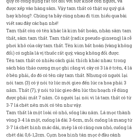
quý có công dụng rất tốt đối với sức khỏe con người, và
Sản Phẩm
được xếp vào hàng sâm. Vậy tam thất có thật sự quý giá
Giúp đỡ
hay không?. Chúng ta hãy cùng nhau đi tìm hiểu qua bài
viết sau đây các bạn nhé!
Liên hệ
Tam thất còn có tên khác là kim bất hoán, nhân sâm tam
thất, sâm tam thất. Tam thất (radix pseudo-ginseng) là rễ
phơi khô của cây tam thất. Tên kim bất hoán (vàng không
đổi) có nghĩa là vị thuốc rất quý, vàng không đổi được.
Tên tam thất có nhiều cách giải thích khác nhau: trong
sách bản thảo cương mục ghi rằng vì cây có 3 lá ở trên, 4 lá
ở bên phải, do đó có tên cây tam thất. Nhưng có người lại
nói tam (3) có ý nói từ lúc mới gieo đến lúc ra hoa phải 3
năm. Thất (7), ý nói từ lúc gieo đên lúc thu hoạch rễ dùng
được phải mất 7 năm. Có người lại nói vì lá tam thất có từ
3-7 lá chét nên mới có tên như vậy.
Tam thất là một loài cỏ nhỏ, sống lâu năm. Lá mọc thành
vòng 3-4 lá một, cuống lá dài 3-6cm, mỗi cuống lá mang từ
3-7 lá chét hình mác dài, mép lá có răng cưa nhỏ, cuống lá
chét dài 0,6-1,2cm. Cụm hoa hình tán mọc ở đầu cánh