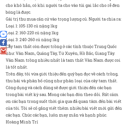
cho khô hẳn, có khi người ta cho vào túi gai lắc cho rễ đen
bóng là được.
Gái trị thu mua căn cứ vào trọng lượng củ. Người ta chia ra:
Loại 1: 105-130 củ nặng 1kg
Loại 2: 160-220 củ nặng 1kg
Loại 3: 240-260 củ nặng 1kg
0
Cây tam thất còn được trồng ở các tỉnh thuộc Trung Quốc
như: Vân Nam, Quảng Tây, Tứ Xuyên, Hồ Bắc, Giang Tây.
Vân Nam trồng nhiều nhất là tam thất Vân Nam được coi
là tốt nhất.
Trên đây, tôi vừa giới thiệu đến quý bạn đọc về cách trồng,
thu hái và phân bố cũng như phân loại của cây tam thất.
Công dụng và cách dùng sẽ được giới thiệu đến các bạn
trong bài viết kỳ sau. Mong các bạn đón theo dõi. Rất cảm
ơn các bạn trong suốt thời gia qua đã quan tâm đến bài viết
của tôi. Tôi sẽ cố gắng viết thêm nhiều bài viết mới gửi đến
các bạn. Chúc các bạn, luôn may mắn và hạnh phúc.
Hoàng Minh Trí