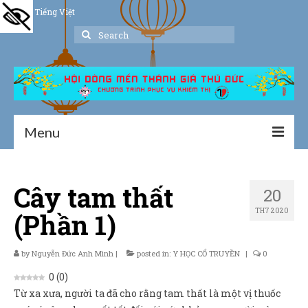
Tiếng Việt
Search
for:
Menu
Trang chủ
Cây tam thất
20
Giới thiệu
TH7 2020
(Phần 1)
Hoạt động
Thư viện
by
Nguyễn Đức Anh Minh
|
posted in:
Y HỌC CỔ TRUYỀN
|
0
0
(
0
)
Dịch vụ hỗ trợ
Từ xa xưa, người ta đã cho rằng tam thất là một vị thuốc