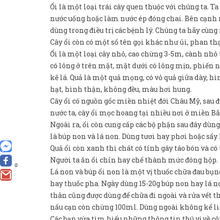
Ổi là một loại trái cây quen thuộc với chúng ta. T
nước uống hoặc làm nước ép đóng chai. Bên cạnh n
dùng trong điều trị các bệnh lý. Chúng ta hãy cùng
Cây ổi còn có một số tên gọi khác như ủi, phan th
Ổi là một loại cây nhỏ, cao chừng 3-5m, cành nhỏ 
có lông ở trên mặt, mặt dưới có lông mịn, phiến n
kẽ lá. Quả là một quả mọng, có vỏ quả giữa dày, hìn
hạt, hình thận, không đều, màu hơi hung.
Cây ổi có nguồn gốc miền nhiệt đới Châu Mỹ, sau đ
nước ta, cây ổi mọc hoang tại nhiều nơi ở miền Bắ
Ngoài ra, ổi còn cung cấp các bộ phận sau đây dùng
là búp non và lá non. Dùng tươi hay phơi hoặc sấy
Quả ổi còn xanh thì chát có tính gây táo bón và có 
Người ta ăn ổi chín hay chế thành mức đóng hộp.
0
Lá non và búp ổi non là một vị thuốc chữa đau bụ
hay thuốc pha. Ngày dùng 15-20g búp non hay lá no
thân cũng được dùng để chữa đi ngoài và rửa vết th
nấu cạn còn chừng 100ml. Dùng ngoài không kể li
Các bạn vừa tìm hiểu những thông tin thú vị về cô