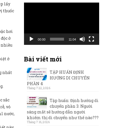
ép lấy
Trình
ị thuốc
chơi
Video
oặc hơi
 độc ở
00:00
11:04
t nhiều
Bài viết mới
iệt ở
TẬP HUẤN ĐỊNH
ng nhất
HƯỚNG DI CHUYỂN
PHẦN 4
g.
Tháng 7 22, 2026
c sắc
Tập huấn: Định hướng di
chuyển phần 3. Người
rễ, vỏ
sáng mắt sẽ hướng dẫn người
ml nước,
khiếm thị di chuyển như thế nào???
Tháng 7 16, 2026
iết này