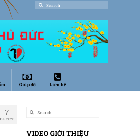
Search
for:
ẩm
Giúp đỡ
Liên hệ
7
Search
for:
TH9 2020
VIDEO GIỚI THIỆU