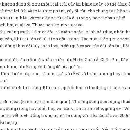
a thường dùng ổi như một loại trái cây ăn hàng ngày, có thể dùng 
hững lợi ích về mặt thực phẩm, cây ổi còn cho chúng ta những v
 nhau tìm hiểu về công dụng của cây ổi trong y học các bạn nhé!
ạch lựu, guajava. Thuộc họ sim myrtaceae.
thì vuông cạnh. Lá mọc đối, có cuống ngắn, hình bầu dục, nhẵn h
guyên, khi soi lên có túi tinh dầu trong. Hoa màu trắng, mọc đơn
h dáng thay đổi tùy theo loài; ở đầu quả có sẹo của đài tồn tại. Rấ
ược phổ biến trồng ở khắp miền nhiệt đới Châu Á, Châu Phi. Đặc b
c, nhưng nhiều người trồng để lấy quả ăn.
 làm thuốc: búp non, lá non, quả, vỏ rễ và vỏ thân, nhưng hay dù
 khô.
thể chữa đi tiêu lỏng. Khi chín, quả ổi hơi có tác dụng nhuận tràn
ng, đi ngoài (kinh nghiệm dân gian). Thường dùng dưới dạng thuố
n, dùng riêng hay phối hợp với các vị khác như chè, gừng v.v… Vỏ 
ương, vết loét. Uống trong người ta dùng với liều 15g sắc với 200
ều lượng.
ng dụng chữa bệnh của một số bộ phận trên cây ổi. Nếu thấy bài v