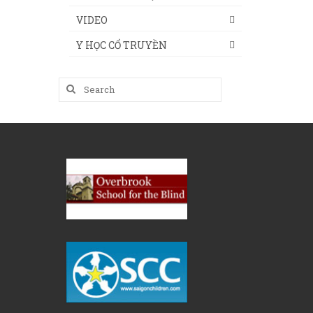
VIDEO
Y HỌC CỔ TRUYỀN
Search
for: