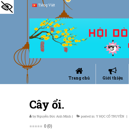
Tiếng Việt
Trang chủ
Giới thiệu
Cây ổi.
by
Nguyễn Đức Anh Minh
|
posted in:
Y HỌC CỔ TRUYỀN
|
0
(
0
)