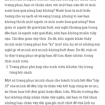
trang phục, bạn có thiện cảm với một bạn nào đó có mùi
nước hoa quá nồng hay không? Nước hoa là một biểu
tượng cho sự sạch sẽ và sang trọng, nhưng vì sao bạn
không thích một người có mùi nước hoa quá nồng? Đơn
giản vì người đó quá khác biệt, suy nghĩ thoáng qua trong
đầu bạn là người này quá điệu, nên bạn không muốn tiếp
cận. Chỉ đơn giản vậy thôi. Do đó, khi người khác thấy
mình mặc trang phục hơi “kì” một xíu, họ sẽ có những suy
nghĩ gì về mình mà mình không biết được. Do đó, việc có
tư duy trang phục sẽ giúp bạn dễ tìm được nhóm trong
thời sinh viên.
Trang phục phù hợp cho sinh viên khiếm thị trong
từng bối cảnh.
Một số trang phục mình chọn cho hành trình bắt đầu “lớp
13” của mình để đến lớp là chân váy kết hợp cùng áo sơ mi,
áo thun họa tiết đơn giản hoặc đầm liền. Nhiều trường đại
học không chấp nhận chân váy ngắn, các bạn có thể chọn
những loại chân váy dài qua gối một chút để vừa lịch sự