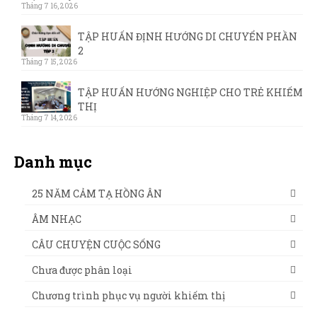
Tháng 7 16, 2026
TẬP HUẤN ĐỊNH HƯỚNG DI CHUYỂN PHẦN
2
Tháng 7 15, 2026
TẬP HUẤN HƯỚNG NGHIỆP CHO TRẺ KHIẾM
THỊ
Tháng 7 14, 2026
Danh mục
25 NĂM CẢM TẠ HỒNG ÂN
ÂM NHẠC
CÂU CHUYỆN CUỘC SỐNG
Chưa được phân loại
Chương trình phục vụ người khiếm thị