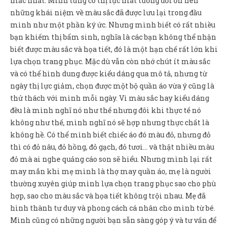
mắc nhất. Mình từng có thị lực mắt tương đối ổn nên
những khái niệm về màu sắc đã được lưu lại trong đầu
mình như một phần ký ức. Nhưng mình biết có rất nhiều
bạn khiếm thị bẩm sinh, nghĩa là các bạn không thể nhận
biết được màu sắc và họa tiết, đó là một hạn chế rất lớn khi
lựa chọn trang phục. Mặc dù vẫn còn nhớ chút ít màu sắc
và có thể hình dung được kiểu dáng qua mô tả, nhưng từ
ngày thị lực giảm, chọn được một bộ quần áo vừa ý cũng là
thử thách với mình mỗi ngày. Vì màu sắc hay kiểu dáng
đều là mình nghĩ nó như thế nhưng đôi khi thực tế nó
không như thế, mình nghĩ nó sẽ hợp nhưng thực chất là
không hề. Có thể mình biết chiếc áo đó màu đỏ, nhưng đỏ
thì có đỏ nâu, đỏ hồng, đỏ gạch, đỏ tươi… và thật nhiều màu
đỏ mà ai nghe quảng cáo son sẽ hiểu. Nhưng mình lại rất
may mắn khi mẹ mình là thợ may quần áo, mẹ là người
thường xuyên giúp mình lựa chọn trang phục sao cho phù
hợp, sao cho màu sắc và họa tiết không trội nhau. Mẹ đã
hình thành tư duy và phong cách cá nhân cho mình từ bé.
Mình cũng có những người bạn sẵn sàng góp ý và tư vấn để