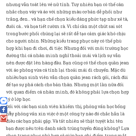
nhưng vẫn toát lên vẻ nữ tính. Tuy nhiên bạn có thể cân
nhắc chọn váy và áo với những màu cơ bản dễ phối như
trắng, đen… và hạn chế chọn kiểu dáng phức tạp như xẻ tà,
đuôi cá… và họa tiết rườm rà. Vì chỉ cần một chút sai sót
trong bước phối chúng lại sẽ rất dễ tạo cảm giác khó chịu
cho người nhìn. Những kiểu trang phục này có thể phù
hợp khi bạn đi chơi, đi tiệc. Nhưng đối với môi trường học
đường thì cá nhân mình nghĩ thoải mái và lịch sự vẫn
nên được đặt lên hàng đầu. Bạn cũng có thể chọn quần jean
với áo phông vừa cá tính lại thoải mái di chuyển. Mặc dù
nhiều bạn sinh viên vẫn chọn quần jean rách gối, rách đùi
để tạo sự phá cách cho bản thân. Nhưng một lần nữa đối
với quan điểm cá nhân mình, đó không phải lựa chọn hợp
lý ở lớp học.
Đối với các bạn sinh viên khiếm thị, phỏng vấn học bổng
0
hay phỏng vấn xin việc ở một công ty nào đó chắc hẳn là
điều các bạn phải gặp. Và tất nhiên sẽ thật tuyệt khi tên
bạn được nêu trên danh sách trúng tuyển đúng không? Lựa
chọn trang phục phù hợp sẽ giúp bạn ghi điểm trong mắt