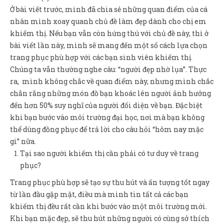
Sản Phẩm
Ở bài viết trước, mình đã chia sẻ những quan điểm của cá
nhân mình xoay quanh chủ đề làm đẹp dành cho chị em
Giúp đỡ
khiếm thị. Nếu bạn vẫn còn hứng thú với chủ đề này, thì ở
Liên hệ
bài viết lần này, mình sẽ mang đến một số cách lựa chọn
trang phục phù hợp với các bạn sinh viên khiếm thị.
Chúng ta vẫn thường nghe câu: “người đẹp nhờ lụa”. Thực
ra, mình không chắc về quan điểm này, nhưng mình chắc
chắn rằng những món đồ bạn khoác lên người ảnh hưởng
đến hơn 50% suy nghĩ của người đối diện về bạn. Đặc biệt
khi bạn bước vào môi trường đại học, nơi mà bạn không
thể dùng đồng phục để trả lời cho câu hỏi “hôm nay mặc
gì” nữa.
Tại sao người khiếm thị cần phải có tư duy về trang
phục?
Trang phục phù hợp sẽ tạo sự thu hút và ấn tượng tốt ngay
từ lần đầu gặp mặt, điều mà mình tin tất cả các bạn
khiếm thị đều rất cần khi bước vào một môi trường mới.
Khi bạn mặc đẹp, sẽ thu hút những người có cùng sở thích