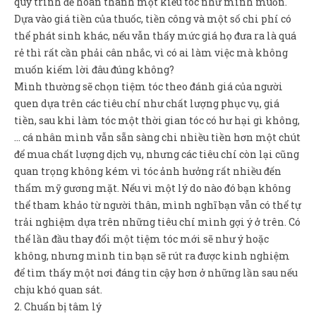
quy trình để hoàn thành một kiểu tóc như mình muốn.
Dựa vào giá tiền của thuốc, tiền công và một số chi phí có
thể phát sinh khác, nếu vẫn thấy mức giá họ đưa ra là quá
rẻ thì rất cần phải cân nhắc, vì có ai làm việc mà không
muốn kiếm lời đâu đúng không?
Mình thường sẽ chọn tiệm tóc theo đánh giá của người
quen dựa trên các tiêu chí như chất lượng phục vụ, giá
tiền, sau khi làm tóc một thời gian tóc có hư hại gì không,
… cá nhân mình vẫn sẵn sàng chi nhiều tiền hơn một chút
để mua chất lượng dịch vụ, nhưng các tiêu chí còn lại cũng
quan trọng không kém vì tóc ảnh hưởng rất nhiều đến
thẩm mỹ gương mặt. Nếu vì một lý do nào đó bạn không
thể tham khảo từ người thân, mình nghĩ bạn vẫn có thể tự
trải nghiệm dựa trên những tiêu chí mình gợi ý ở trên. Có
thể lần đầu thay đổi một tiệm tóc mới sẽ như ý hoặc
không, nhưng mình tin bạn sẽ rút ra được kinh nghiệm
để tìm thấy một nơi đáng tin cậy hơn ở những lần sau nếu
chịu khó quan sát.
2. Chuẩn bị tâm lý