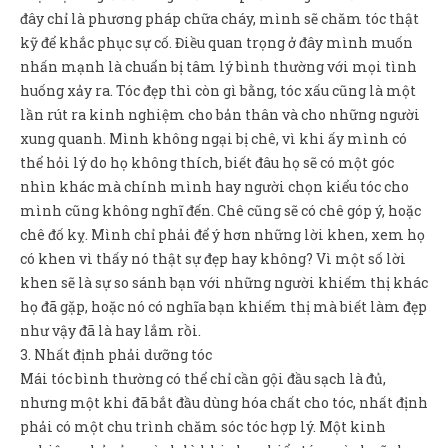
đây chỉ là phương pháp chữa cháy, mình sẽ chăm tóc thật
kỹ để khắc phục sự cố. Điều quan trọng ở đây mình muốn
nhấn mạnh là chuẩn bị tâm lý bình thường với mọi tình
huống xảy ra. Tóc đẹp thì còn gì bằng, tóc xấu cũng là một
lần rút ra kinh nghiệm cho bản thân và cho những người
xung quanh. Mình không ngại bị chê, vì khi ấy mình có
thể hỏi lý do họ không thích, biết đâu họ sẽ có một góc
nhìn khác mà chính mình hay người chọn kiểu tóc cho
mình cũng không nghĩ đến. Chê cũng sẽ có chê góp ý, hoặc
chê đố kỵ. Mình chỉ phải để ý hơn những lời khen, xem họ
có khen vì thấy nó thật sự đẹp hay không? Vì một số lời
khen sẽ là sự so sánh bạn với những người khiếm thị khác
họ đã gặp, hoặc nó có nghĩa bạn khiếm thị mà biết làm đẹp
như vậy đã là hay lắm rồi.
3. Nhất định phải dưỡng tóc
Mái tóc bình thường có thể chỉ cần gội đầu sạch là đủ,
nhưng một khi đã bắt đầu dùng hóa chất cho tóc, nhất định
phải có một chu trình chăm sóc tóc hợp lý. Một kinh