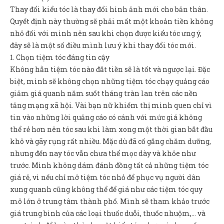
Sản Phẩm
Thay đổi kiểu tóc là thay đổi hình ảnh mới cho bản thân.
Quyết định này thường sẽ phải mất một khoản tiền không
Giúp đỡ
nhỏ đối với mình nên sau khi chọn được kiểu tóc ưng ý,
Liên hệ
đây sẽ là một số điều mình lưu ý khi thay đổi tóc mới.
1. Chọn tiệm tóc đáng tin cậy
Không hẳn tiệm tóc nào đắt tiền sẽ là tốt và ngược lại. Đặc
biệt, mình sẽ không chọn những tiệm tóc chạy quảng cáo
giảm giá quanh năm suốt tháng tràn lan trên các nền
tảng mạng xã hội. Vài bạn nữ khiếm thị mình quen chỉ vì
tin vào những lời quảng cáo có cánh với mức giá không
thể rẻ hơn nên tóc sau khi làm xong một thời gian bắt đầu
khô và gãy rụng rất nhiều. Mặc dù đã cố gắng chăm dưỡng,
nhưng đến nay tóc vẫn chưa thể mọc dày và khỏe như
trước. Mình không dám đánh đồng tất cả những tiệm tóc
giá rẻ, vì nếu chỉ mở tiệm tóc nhỏ để phục vụ người dân
xung quanh cũng không thể để giá như các tiệm tóc quy
mô lớn ở trung tâm thành phố. Mình sẽ tham khảo trước
giá trung bình của các loại thuốc duỗi, thuốc nhuộm,… và