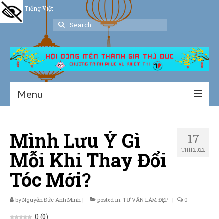
Tiếng Việt
Search
for:
Menu
Trang chủ
Mình Lưu Ý Gì
17
Giới thiệu
TH11 2022
Mỗi Khi Thay Đổi
Hoạt động
Tóc Mới?
Thư viện
by
Nguyễn Đức Anh Minh
Dịch vụ hỗ trợ
|
posted in:
TƯ VẤN LÀM ĐẸP
|
0
0
(
0
)