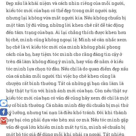
Đẹp xấu là khái niệm và cách nhìn riêng của mỗi người,
kiểu tóc mới của bạn có thể đẹp trong mắt người này,
nhưng lại không vừa mắt người kia. Nếu không chuẩn bị
một tâm lý đủ vững, những lời khen chê rất dễ tác động
đến tâm trạng của bạn. Ai lại chẳng thích được khen hơn
bị chê, mình cũng không ngoại lệ. Mình sẽ cân nhắc xem
họ chê là vì kiểu tóc mới của mình không phải phong
cách của họ, hay tiệm tóc mình cho rằng đáng tin cậy ở
trên đã làm không đúng ý mình, hay vấn đề nằm ở kiểu
tóc mình lựa chọn từ đầu. Nếu chỉ là do quan điểm đẹp xấu
của cá nhân mỗi người thì việc họ chê khen cũng là
chuyện rất bình thường. Tất cả những gì bạn cần làm là
hãy thật tự tin với hình ảnh mới của bạn. Còn nếu thật sự
kiểu tóc mới của bạn có vấn đề cũng hãy xem đó chỉ là một
sự cố bình thường. Cá nhân mình đây dù chuẩn bị mọi thứ
kỹ lưỡng, nhưng tai nạn là điều khó tránh. Đôi khi thành
0
hay bại còn phải dựa vào hên xui cơ mà. Nếu tóc mình gặp
vấn đề quá lớn khiến mình mất tự tin, mình sẽ chuẩn bị
một bộ tóc giả để dùng mỗi khi phải ra ngoài. Tất nhiên