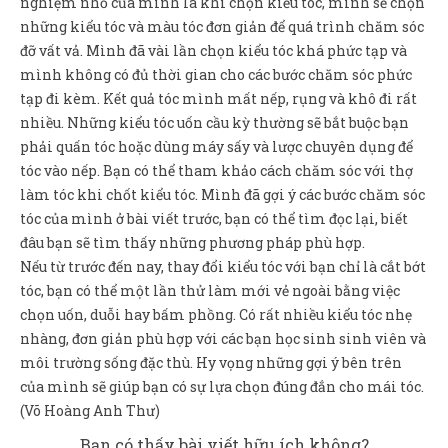
nghiệm nhỏ của mình là khi chọn kiểu tóc, mình sẽ chọn
những kiểu tóc và màu tóc đơn giản để quá trình chăm sóc
đỡ vất vả. Mình đã vài lần chọn kiểu tóc khá phức tạp và
mình không có đủ thời gian cho các bước chăm sóc phức
tạp đi kèm. Kết quả tóc mình mất nếp, rụng và khô đi rất
nhiều. Những kiểu tóc uốn cầu kỳ thường sẽ bắt buộc bạn
phải quấn tóc hoặc dùng máy sấy và lược chuyên dụng để
tóc vào nếp. Bạn có thể tham khảo cách chăm sóc với thợ
làm tóc khi chốt kiểu tóc. Mình đã gợi ý các bước chăm sóc
tóc của mình ở bài viết trước, bạn có thể tìm đọc lại, biết
đâu bạn sẽ tìm thấy những phương pháp phù hợp.
Nếu từ trước đến nay, thay đổi kiểu tóc với bạn chỉ là cắt bớt
tóc, bạn có thể một lần thử làm mới vẻ ngoài bằng việc
chọn uốn, duỗi hay bấm phồng. Có rất nhiều kiểu tóc nhẹ
nhàng, đơn giản phù hợp với các bạn học sinh sinh viên và
môi trường sống đặc thù. Hy vọng những gợi ý bên trên
của mình sẽ giúp bạn có sự lựa chọn đúng đắn cho mái tóc.
(Võ Hoàng Anh Thư)
Bạn có thấy bài viết hữu ích không?