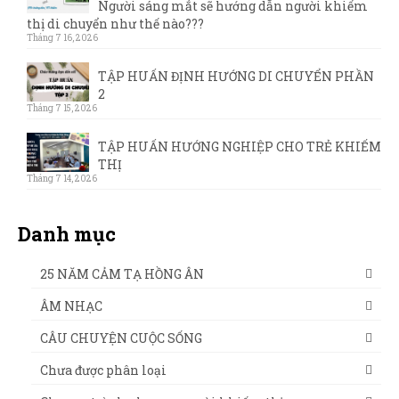
Người sáng mắt sẽ hướng dẫn người khiếm
thị di chuyển như thế nào???
Tháng 7 16, 2026
TẬP HUẤN ĐỊNH HƯỚNG DI CHUYỂN PHẦN
2
Tháng 7 15, 2026
TẬP HUẤN HƯỚNG NGHIỆP CHO TRẺ KHIẾM
THỊ
Tháng 7 14, 2026
Danh mục
25 NĂM CẢM TẠ HỒNG ÂN
ÂM NHẠC
CÂU CHUYỆN CUỘC SỐNG
Chưa được phân loại