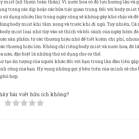
mist (xịt thơm toàn thân). Vì nước hoa có độ lưu hương lâu và g
ng trong các dịp hoặc các bữa tiệc quan trọng. Đối với body mist
ên sử dụng nhiều lần trong ngày cũng sẽ không gây khó chịu và đỡ 
dùng body mist khi tắm xong và trước khi đi ngủ. Tuy nhiên, Cá
ody mist loại nhỏ tùy vào sở thích và bối cảnh của ngày hôm đó
 các sản phẩm từ các thương hiệu nhỏ để tiết kiệm chi phí, nhưn
các thương hiệu lớn. Không chỉ riêng body mist và nước hoa, đó l
nào, đặc biệt là những thứ sử dụng cho cơ thể.
ứ tạo ấn tượng của người khác đối với bạn trong lần đầu tiên gặp
hành công của bạn. Hy vọng những gợi ý bên trên của mình sẽ cho
 phù hợp.
hấy bài viết hữu ích không?