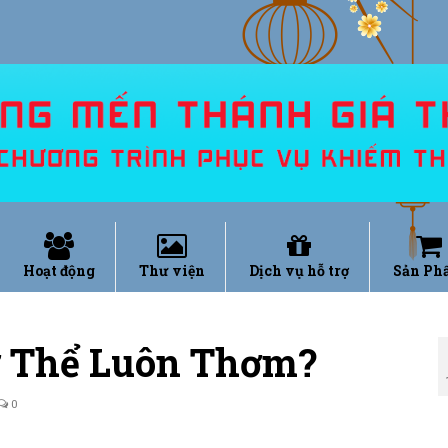
Hoạt động
Thư viện
Dịch vụ hỗ trợ
Sản Ph
ơ Thể Luôn Thơm?
0