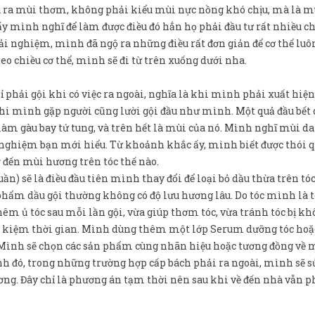
a ra mùi thơm, không phải kiểu mùi nực nồng khó chịu, mà là m
y mình nghĩ để làm được điều đó hẳn họ phải đầu tư rất nhiều ch
ải nghiệm, mình đã ngộ ra những điều rất đơn giản để cơ thể lu
eo chiều cơ thể, mình sẽ đi từ trên xuống dưới nha.
ỉ phải gội khi có việc ra ngoài, nghĩa là khi mình phải xuất hiện
i mình gặp người cũng lười gội đầu như mình. Một quả đầu bết 
 làm gàu bay tứ tung, và trên hết là mùi của nó. Mình nghĩ mùi da
ải nghiệm bạn mới hiểu. Từ khoảnh khắc ấy, mình biết được thói 
 đến mùi hương trên tóc thế nào.
n) sẽ là điều đầu tiên mình thay đổi để loại bỏ dầu thừa trên tóc
phẩm dầu gội thường không có độ lưu hương lâu. Do tóc mình là t
m ủ tóc sau mỗi lần gội, vừa giúp thơm tóc, vừa tránh tóc bị kh
iết kiệm thời gian. Mình dùng thêm một lớp Serum dưỡng tóc hoặc
 Mình sẽ chọn các sản phẩm cùng nhãn hiệu hoặc tương đồng về 
nh đó, trong những trường hợp cấp bách phải ra ngoài, mình sẽ 
ơng. Đây chỉ là phương án tạm thời nên sau khi về đến nhà vẫn p