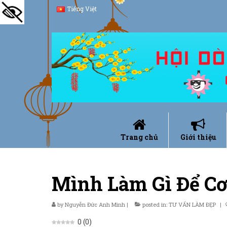
Tiếng Việt
Trang chủ
Giới thiệu
Mình Làm Gì Để C
by
Nguyễn Đức Anh Minh
|
posted in:
TƯ VẤN LÀM ĐẸP
|
0
(
0
)