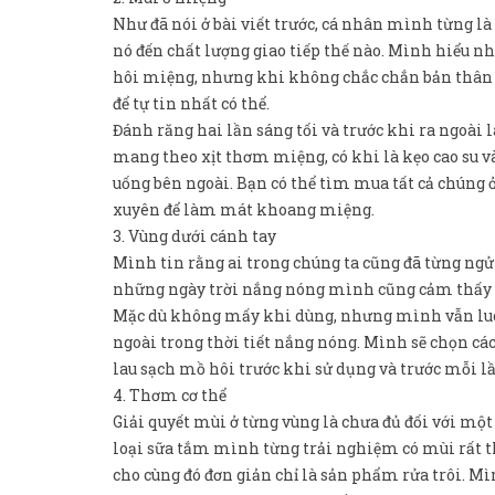
Như đã nói ở bài viết trước, cá nhân mình từng l
nó đến chất lượng giao tiếp thế nào. Mình hiểu n
hôi miệng, nhưng khi không chắc chắn bản thân 
để tự tin nhất có thể.
Đánh răng hai lần sáng tối và trước khi ra ngoài
mang theo xịt thơm miệng, có khi là kẹo cao su và 
uống bên ngoài. Bạn có thể tìm mua tất cả chúng
xuyên để làm mát khoang miệng.
3. Vùng dưới cánh tay
Mình tin rằng ai trong chúng ta cũng đã từng ng
những ngày trời nắng nóng mình cũng cảm thấy mấ
Mặc dù không mấy khi dùng, nhưng mình vẫn luôn c
ngoài trong thời tiết nắng nóng. Mình sẽ chọn 
lau sạch mồ hôi trước khi sử dụng và trước mỗi lầ
4. Thơm cơ thể
Giải quyết mùi ở từng vùng là chưa đủ đối với m
loại sữa tắm mình từng trải nghiệm có mùi rất 
cho cùng đó đơn giản chỉ là sản phẩm rửa trôi. Mì