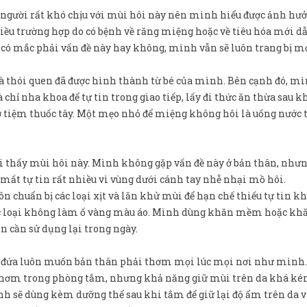
à người rất khó chịu với mùi hôi này nên mình hiểu được ảnh hư
hiều trường hợp do có bệnh về răng miệng hoặc về tiêu hóa mới d
có mắc phải vấn đề này hay không, mình vẫn sẽ luôn trang bị m
 là thói quen đã được hình thành từ bé của mình. Bên cạnh đó, m
chỉ nha khoa để tự tin trong giao tiếp, lấy đi thức ăn thừa sau k
 ở tiệm thuốc tây. Một mẹo nhỏ để miệng không hôi là uống nước
ửi thấy mùi hôi này. Mình không gặp vấn đề này ở bản thân, như
t tự tin rất nhiều vì vùng dưới cánh tay nhễ nhại mồ hôi.
huẩn bị các loại xịt và lăn khử mùi để hạn chế thiếu tự tin kh
các loại không làm ố vàng màu áo. Mình dùng khăn mềm hoặc kh
n cần sử dụng lại trong ngày.
ột đứa luôn muốn bản thân phải thơm mọi lúc mọi nơi như mình.
thơm trong phòng tắm, nhưng khả năng giữ mùi trên da khá ké
nh sẽ dùng kèm dưỡng thể sau khi tắm để giữ lại độ ẩm trên da v