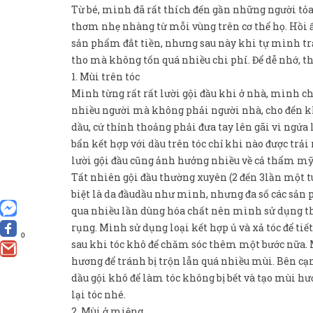
Từ bé, mình đã rất thích đến gần những người tỏ
thơm nhẹ nhàng từ mỗi vùng trên cơ thể họ. Hồi ấ
sản phẩm đắt tiền, nhưng sau này khi tự mình tr
tho mà không tốn quá nhiều chi phí. Để dễ nhớ, th
1. Mùi trên tóc
Mình từng rất rất lười gội đầu khi ở nhà, mình ch
nhiều người mà không phải người nhà, cho đến kh
dầu, cứ thỉnh thoảng phải đưa tay lên gãi vì ngứa
bẩn kết hợp với dầu trên tóc chỉ khi nào được tr
lười gội đầu cũng ảnh hưởng nhiều về cả thẩm mỹ
Tất nhiên gội đầu thường xuyên (2 đến 3lần một tuầ
biệt là da đầudầu như mình, nhưng đa số các sản 
qua nhiều lần dùng hóa chất nên mình sử dụng thê
rụng. Mình sử dụng loại kết hợp ủ và xả tóc để t
0
sau khi tóc khô để chăm sóc thêm một bước nữa.
hương để tránh bị trộn lẫn quá nhiều mùi. Bên cạ
dầu gội khô để làm tóc không bị bết và tạo mùi hư
lại tóc nhé.
2. Mùi ở miệng