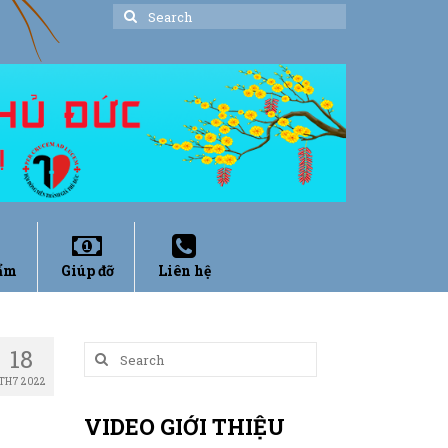
Search
for:
ẩm
Giúp đỡ
Liên hệ
18
Search
for:
TH7 2022
VIDEO GIỚI THIỆU