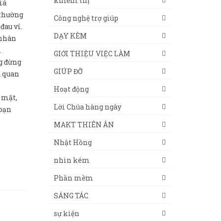
khiếm thị
iá
 thường
Công nghệ trợ giúp
đau ví.
DẠY KÈM
 nhân
.
GIỚI THIỆU VIỆC LÀM
g đừng
GIÚP ĐỠ
à quan
Hoạt động
 mặt,
Lời Chúa hàng ngày
 bạn
MAKT THIÊN ÂN
Nhật Hồng
nhìn kém
Phần mềm
SÁNG TÁC
sự kiện