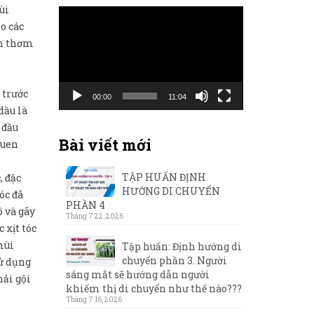
ùi
Trình
o các
chơi
ôn thơm
Video
 trước
00:00
11:04
dầu là
 đầu
Bài viết mới
quen
TẬP HUẤN ĐỊNH
, đặc
HƯỚNG DI CHUYỂN
óc đã
PHẦN 4
ô và gãy
Tháng 7 22, 2026
 xịt tóc
mùi
Tập huấn: Định hướng di
chuyển phần 3. Người
sử dụng
sáng mắt sẽ hướng dẫn người
hải gội
khiếm thị di chuyển như thế nào???
Tháng 7 16, 2026