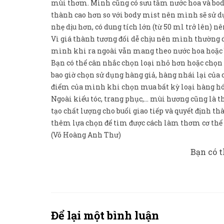
mùi thơm. Mình cũng có sưu tầm nước hoa và body 
thành cao hơn so với body mist nên mình sẽ sử dụ
nhẹ dịu hơn, có dung tích lớn (từ 50 ml trở lên) n
Vì giá thành tương đối dễ chịu nên mình thường 
mình khi ra ngoài vẫn mang theo nước hoa hoặc b
Bạn có thể cân nhắc chọn loại nhỏ hơn hoặc chọn
bao giờ chọn sử dụng hàng giả, hàng nhái lại của 
điểm của mình khi chọn mua bất kỳ loại hàng hóa 
Ngoài kiểu tóc, trang phục,… mùi hương cũng là th
tạo chất lượng cho buổi giao tiếp và quyết định t
thêm lựa chọn để tìm được cách làm thơm cơ thể
(Võ Hoàng Anh Thư)
Bạn có t
Để lại một bình luận