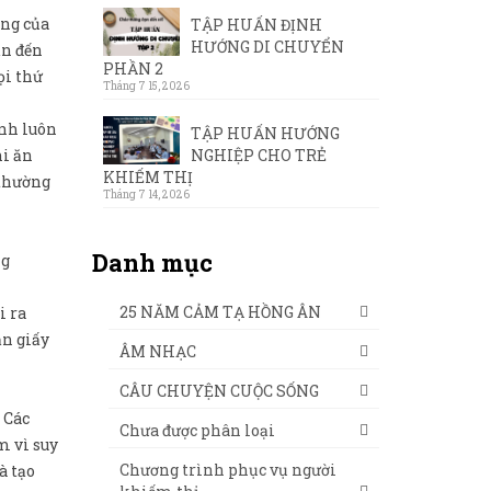
ởng của
TẬP HUẤN ĐỊNH
HƯỚNG DI CHUYỂN
ẫn đến
PHẦN 2
ọi thứ
Tháng 7 15, 2026
ình luôn
TẬP HUẤN HƯỚNG
NGHIỆP CHO TRẺ
hi ăn
KHIẾM THỊ
 thường
Tháng 7 14, 2026
Danh mục
ng
25 NĂM CẢM TẠ HỒNG ÂN
i ra
ăn giấy
ÂM NHẠC
CÂU CHUYỆN CUỘC SỐNG
 Các
Chưa được phân loại
m vì suy
Chương trình phục vụ người
à tạo