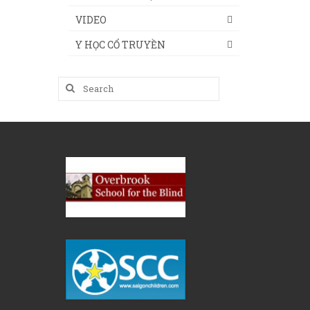
VIDEO
Y HỌC CỔ TRUYỀN
Search
for: