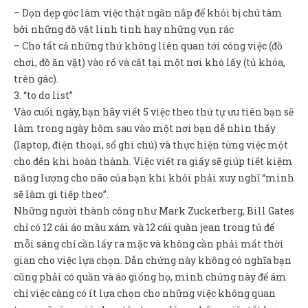
– Dọn dẹp góc làm việc thật ngăn nắp để khỏi bị chú tâm
bởi những đồ vật linh tinh hay những vụn rác
– Cho tất cả những thứ không liên quan tới công việc (đồ
chơi, đồ ăn vặt) vào rổ và cất tại một nơi khó lấy (tủ khóa,
trên gác).
3. “to do list”
Vào cuối ngày, bạn hãy viết 5 việc theo thứ tự ưu tiên bạn sẽ
làm trong ngày hôm sau vào một nơi bạn dễ nhìn thấy
(laptop, điện thoại, sổ ghi chú) và thực hiện từng việc một
cho đến khi hoàn thành. Việc viết ra giấy sẽ giúp tiết kiệm
năng lượng cho não của bạn khi khỏi phải xuy nghĩ “mình
sẽ làm gì tiếp theo”.
Những người thành công như Mark Zuckerberg, Bill Gates
chỉ có 12 cái áo mầu xám và 12 cái quần jean trong tủ để
mỗi sáng chỉ cần lấy ra mặc và không cần phải mất thời
gian cho việc lựa chọn. Dẫn chứng này không có nghĩa bạn
cũng phải có quần và áo giống họ, minh chứng này để ám
chỉ việc càng có ít lựa chọn cho những việc không quan