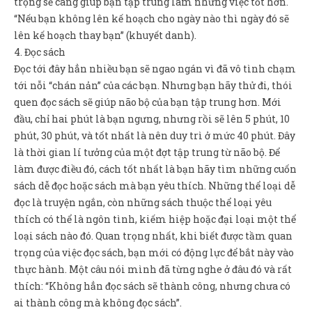
trọng sẽ càng giúp bạn tập trung làm những việc tốt hơn.
“Nếu bạn không lên kế hoạch cho ngày nào thì ngày đó sẽ
lên kế hoạch thay bạn” (khuyết danh).
4. Đọc sách
Đọc tới đây hẳn nhiều bạn sẽ ngao ngán vì đã vô tình chạm
tới nỗi “chán nản” của các bạn. Nhưng bạn hãy thử đi, thói
quen đọc sách sẽ giúp não bộ của bạn tập trung hơn. Mới
đầu, chỉ hai phút là bạn ngưng, nhưng rồi sẽ lên 5 phút, 10
phút, 30 phút, và tốt nhất là nên duy trì ở mức 40 phút. Đây
là thời gian lí tưởng của một đợt tập trung từ não bộ. Để
làm được điều đó, cách tốt nhất là bạn hãy tìm những cuốn
sách dễ đọc hoặc sách mà bạn yêu thích. Những thể loại dễ
đọc là truyện ngắn, còn những sách thuộc thể loại yêu
thích có thể là ngôn tình, kiếm hiệp hoặc đại loại một thể
loại sách nào đó. Quan trọng nhất, khi biết được tầm quan
trọng của việc đọc sách, bạn mới có động lực để bắt này vào
thực hành. Một câu nói mình đã từng nghe ở đâu đó và rất
thích: “Không hẳn đọc sách sẽ thành công, nhưng chưa có
ai thành công mà không đọc sách”.