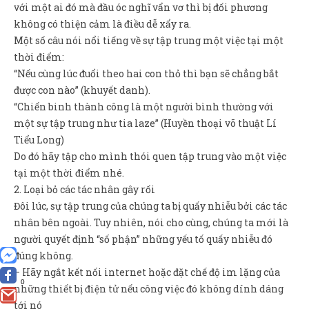
với một ai đó mà đầu óc nghĩ vẩn vơ thì bị đối phương
không có thiện cảm là điều dễ xẩy ra.
Một số câu nói nổi tiếng về sự tập trung một việc tại một
thời điểm:
“Nếu cùng lúc đuổi theo hai con thỏ thì bạn sẽ chẳng bắt
được con nào” (khuyết danh).
“Chiến binh thành công là một người bình thường với
một sự tập trung như tia laze” (Huyền thoại võ thuật Lí
Tiểu Long)
Do đó hãy tập cho mình thói quen tập trung vào một việc
tại một thời điểm nhé.
2. Loại bỏ các tác nhân gây rối
Đôi lúc, sự tập trung của chúng ta bị quấy nhiễu bởi các tác
nhân bên ngoài. Tuy nhiên, nói cho cùng, chúng ta mới là
người quyết định “số phận” những yếu tố quấy nhiễu đó
đúng không.
– Hãy ngắt kết nối internet hoặc đặt chế độ im lặng của
0
những thiết bị điện tử nếu công việc đó không dính dáng
tới nó