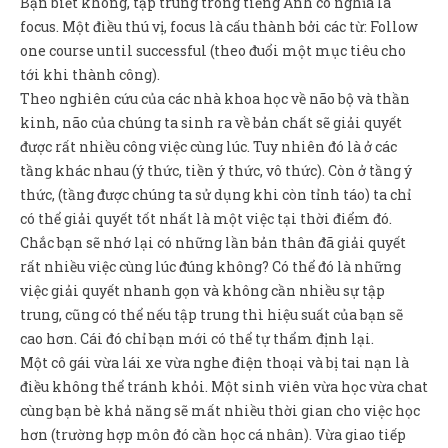
Bạn biết không, tập trung trong tiếng Anh có nghĩa là
focus. Một điều thú vị, focus là cấu thành bởi các từ: Follow
one course until successful (theo đuổi một mục tiêu cho
tới khi thành công).
Theo nghiên cứu của các nhà khoa học về não bộ và thần
kinh, não của chúng ta sinh ra về bản chất sẽ giải quyết
được rất nhiều công việc cùng lúc. Tuy nhiên đó là ở các
tầng khác nhau (ý thức, tiền ý thức, vô thức). Còn ở tầng ý
thức, (tầng được chúng ta sử dụng khi còn tỉnh táo) ta chỉ
có thể giải quyết tốt nhất là một việc tại thời điểm đó.
Chắc bạn sẽ nhớ lại có những lần bản thân đã giải quyết
rất nhiều việc cùng lúc đúng không? Có thể đó là những
việc giải quyết nhanh gọn và không cần nhiều sự tập
trung, cũng có thể nếu tập trung thì hiệu suất của bạn sẽ
cao hơn. Cái đó chỉ bạn mới có thể tự thẩm định lại.
Một cô gái vừa lái xe vừa nghe điện thoại và bị tai nạn là
điều không thể tránh khỏi. Một sinh viên vừa học vừa chat
cùng bạn bè khả năng sẽ mất nhiều thời gian cho việc học
hơn (trường hợp môn đó cần học cá nhân). Vừa giao tiếp