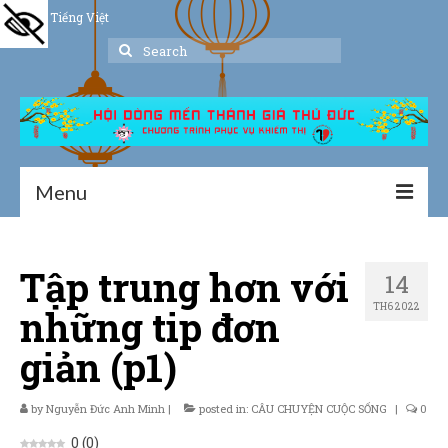
Tiếng Việt
Search
for:
Menu
Trang chủ
Tập trung hơn với
14
Giới thiệu
TH6 2022
những tip đơn
Hoạt động
giản (p1)
Thư viện
by
Nguyễn Đức Anh Minh
Dịch vụ hỗ trợ
|
posted in:
CÂU CHUYỆN CUỘC SỐNG
|
0
0
(
0
)