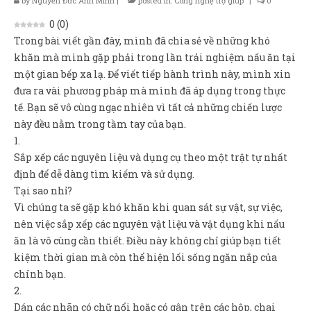
by
Nguyễn Đức Anh Minh
|
posted in:
Công nghệ trợ giúp
|
0
Sản Phẩm
0
(
0
)
Giúp đỡ
Trong bài viết gần đây, mình đã chia sẻ về những khó
khăn mà mình gặp phải trong lần trải nghiệm nấu ăn tại
Liên hệ
một gian bếp xa lạ. Để viết tiếp hành trình này, mình xin
đưa ra vài phương pháp mà mình đã áp dụng trong thực
tế. Bạn sẽ vô cùng ngạc nhiên vì tất cả những chiến lược
này đều nằm trong tầm tay của bạn.
1.
Sắp xếp các nguyên liệu và dụng cụ theo một trật tự nhất
định để dễ dàng tìm kiếm và sử dụng.
Tại sao nhỉ?
Vì chúng ta sẽ gặp khó khăn khi quan sát sự vật, sự việc,
nên việc sắp xếp các nguyên vật liệu và vật dụng khi nấu
ăn là vô cùng cần thiết. Điều này không chỉ giúp bạn tiết
kiệm thời gian mà còn thể hiện lối sống ngăn nắp của
chính bạn.
2.
Dán các nhãn có chữ nổi hoặc có gân trên các hộp, chai