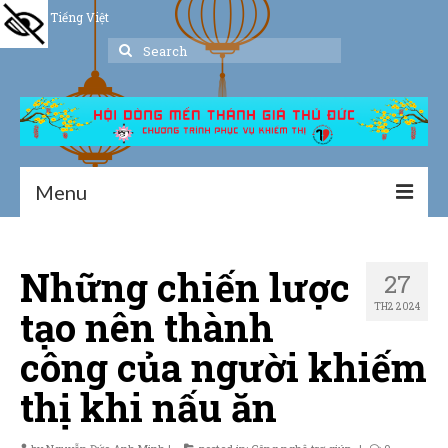
Tiếng Việt
Search
for:
Menu
Trang chủ
Những chiến lược
27
Giới thiệu
TH2 2024
tạo nên thành
Hoạt động
công của người khiếm
Thư viện
thị khi nấu ăn
Dịch vụ hỗ trợ