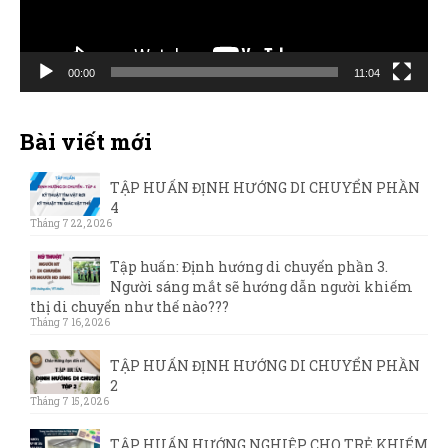
00:00
11:04
Bài viết mới
TẬP HUẤN ĐỊNH HƯỚNG DI CHUYỂN PHẦN
4
Tháng 7 22, 2026
Tập huấn: Định hướng di chuyển phần 3.
Người sáng mắt sẽ hướng dẫn người khiếm
thị di chuyển như thế nào???
Tháng 7 16, 2026
TẬP HUẤN ĐỊNH HƯỚNG DI CHUYỂN PHẦN
2
Tháng 7 15, 2026
TẬP HUẤN HƯỚNG NGHIỆP CHO TRẺ KHIẾM