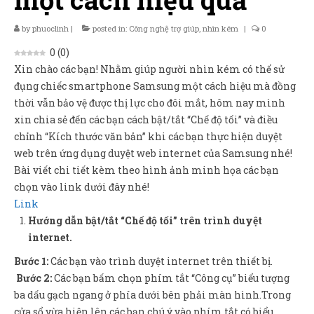
Sản Phẩm
by
phuoclinh
|
posted in:
Công nghệ trợ giúp
,
nhìn kém
|
0
Giúp đỡ
0
(
0
)
Liên hệ
Xin chào các bạn! Nhằm giúp người nhìn kém có thể sử
đụng chiếc smartphone Samsung một cách hiệu mà đồng
thời vẫn bảo vệ được thị lực cho đôi mắt, hôm nay mình
xin chia sẻ đến các bạn cách bật/tắt “Chế độ tối” và điều
chỉnh “Kích thước văn bản” khi các bạn thực hiện duyệt
web trên ứng dụng duyệt web internet của Samsung nhé!
Bài viết chi tiết kèm theo hình ảnh minh họa các bạn
chọn vào link dưới đây nhé!
Link
Hướng dẫn bật/tắt “Chế độ tối” trên trình duyệt
internet.
Bước 1:
Các bạn vào trình duyệt internet trên thiết bị.
Bước 2:
Các bạn bấm chọn phím tắt “Công cụ” biểu tượng
ba dấu gạch ngang ở phía dưới bên phải màn hình.Trong
cửa sổ vừa hiện lên các bạn chú ý vào phím tắt có biểu