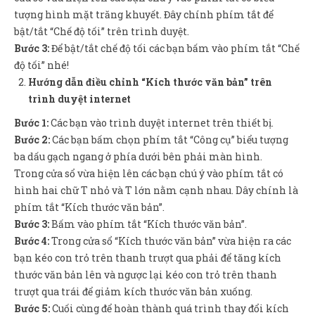
tượng hình mặt trăng khuyết. Đây chính phím tắt để
bật/tắt “Chế độ tối” trên trình duyệt.
Bước 3:
Để bật/tắt chế độ tối các bạn bấm vào phím tắt “Chế
độ tối” nhé!
Hướng dẫn điều chỉnh “Kích thước văn bản” trên
trình duyệt internet
Bước 1:
Các bạn vào trình duyệt internet trên thiết bị.
Bước 2:
Các bạn bấm chọn phím tắt “Công cụ” biểu tượng
ba dấu gạch ngang ở phía dưới bên phải màn hình.
Trong cửa sổ vừa hiện lên các bạn chú ý vào phím tắt có
hình hai chữ T nhỏ và T lớn nằm cạnh nhau. Dây chính là
phím tắt “Kích thước văn bản”.
Bước 3:
Bấm vào phím tắt “Kích thước văn bản”.
Bước 4:
Trong cửa sổ “Kích thước văn bản” vừa hiện ra các
bạn kéo con trỏ trên thanh trượt qua phải để tăng kích
thước văn bản lên và ngược lại kéo con trỏ trên thanh
trượt qua trái để giảm kích thước văn bản xuống.
Bước 5:
Cuối cùng để hoàn thành quá trình thay đổi kích