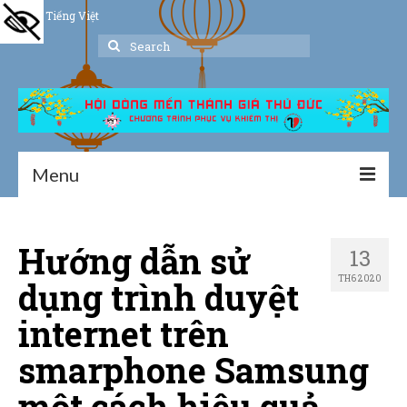
Tiếng Việt
Search
for:
Menu
Trang chủ
Hướng dẫn sử
13
Giới thiệu
TH6 2020
dụng trình duyệt
Hoạt động
internet trên
Thư viện
smarphone Samsung
Dịch vụ hỗ trợ
một cách hiệu quả