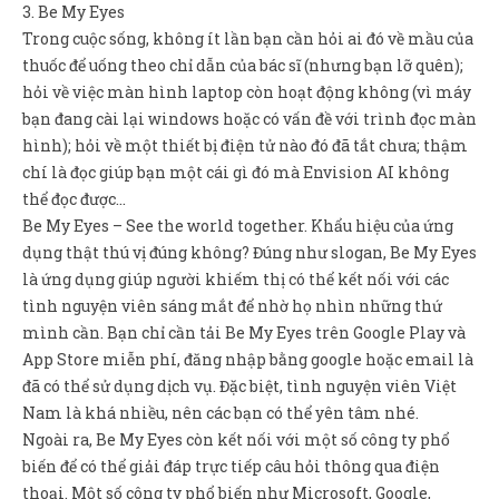
3. Be My Eyes
Trong cuộc sống, không ít lần bạn cần hỏi ai đó về mầu của
thuốc để uống theo chỉ dẫn của bác sĩ (nhưng bạn lỡ quên);
hỏi về việc màn hình laptop còn hoạt động không (vì máy
bạn đang cài lại windows hoặc có vấn đề với trình đọc màn
hình); hỏi về một thiết bị điện tử nào đó đã tắt chưa; thậm
chí là đọc giúp bạn một cái gì đó mà Envision AI không
thể đọc được…
Be My Eyes – See the world together. Khẩu hiệu của ứng
dụng thật thú vị đúng không? Đúng như slogan, Be My Eyes
là ứng dụng giúp người khiếm thị có thể kết nối với các
tình nguyện viên sáng mắt để nhờ họ nhìn những thứ
mình cần. Bạn chỉ cần tải Be My Eyes trên Google Play và
App Store miễn phí, đăng nhập bằng google hoặc email là
đã có thể sử dụng dịch vụ. Đặc biệt, tình nguyện viên Việt
Nam là khá nhiều, nên các bạn có thể yên tâm nhé.
Ngoài ra, Be My Eyes còn kết nối với một số công ty phổ
biến để có thể giải đáp trực tiếp câu hỏi thông qua điện
thoại. Một số công ty phổ biến như Microsoft, Google,