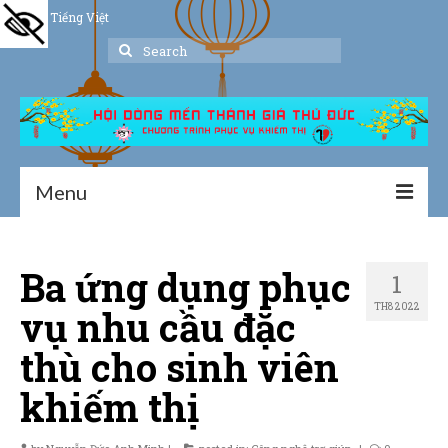
Tiếng Việt
Search
for:
Menu
Trang chủ
Ba ứng dụng phục
1
Giới thiệu
TH8 2022
vụ nhu cầu đặc
Hoạt động
thù cho sinh viên
Thư viện
khiếm thị
Dịch vụ hỗ trợ