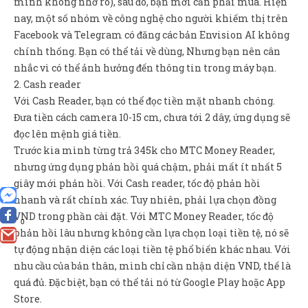
mình không nhớ rõ), sau đó, bạn mới cần phải mua. Hiện
nay, một số nhóm về công nghệ cho người khiếm thị trên
Facebook và Telegram có đăng các bản Envision AI không
chính thống. Bạn có thể tải về dùng, Nhưng bạn nên cân
nhắc vì có thể ảnh hưởng đến thông tin trong máy bạn.
2. Cash reader
Với Cash Reader, bạn có thể đọc tiền mặt nhanh chóng.
Đưa tiền cách camera 10-15 cm, chưa tới 2 dây, ứng dụng sẽ
đọc lên mệnh giá tiền.
Trước kia mình từng trả 345k cho MTC Money Reader,
nhưng ứng dụng phản hồi quá chậm, phải mất ít nhất 5
giây mới phản hồi. Với Cash reader, tốc độ phản hồi
nhanh và rất chính xác. Tuy nhiên, phải lựa chọn đồng
VND trong phần cài đặt. Với MTC Money Reader, tốc độ
0
phản hồi lâu nhưng không cần lựa chọn loại tiền tệ, nó sẽ
tự động nhận diện các loại tiền tệ phổ biến khác nhau. Với
nhu cầu của bản thân, mình chỉ cần nhận diện VND, thế là
quá đủ. Đặc biệt, bạn có thể tải nó từ Google Play hoặc App
Store.