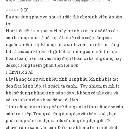
by
Nguyễn Đức Anh Minh
|
posted in:
Công nghệ trợ giúp
|
0
Sản Phẩm
0
(
0
)
Giúp đỡ
Ba ứng dụng phục vụ nhu cầu đặc thù cho sinh viên khiếm
thị
Liên hệ
Như tiêu đề, trong bài viết này, mình xin chia sẻ đến các
bạn ba ứng dụng sẽ hỗ trợ rất nhiều cho cuộc sống của
người khiếm thị. Không chỉ là sinh viên, mình cho rằng
tất cả các bạn khiếm thị (nhất là những bạn mất thị lực
hoàn toàn) nên cài vào máy điện thoại cả ba ứng dụng này
để cuộc sống thêm phần tiện lợi hơn.
1. Envision AI
Đây là ứng dụng với nhiều tính năng hữu ích như bật tắt
đèn flat, kính lúp, tả người, tả cảnh,… Tuy nhiên, mình ít
khi sử dụng những tính năng đó vì không có nhu cầu, và
với mình nó chưa hoạt động tốt lắm.
Tính năng mà mình phải sử dụng nó là tính năng đọc văn
bản trực tiếp. Trong các ứng dụng đọc văn bản khác, bạn
phải chụp văn bản lại, sau đó sẽ dùng ứng dụng đó để
chuyển ảnh sang văn bản. Điều này không tiện một chút