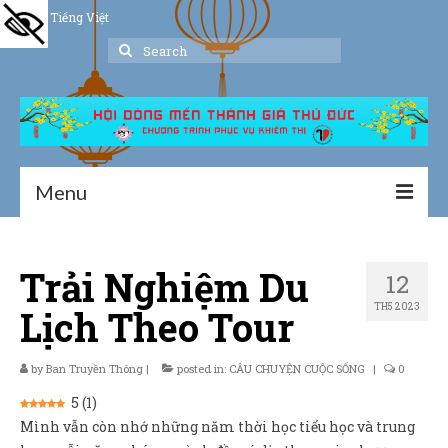
Tiếng Việt
Search
for:
Menu
Trang chủ
Trải Nghiệm Du
12
Giới thiệu
TH5 2023
Lịch Theo Tour
Hoạt động
Thư viện
by
Ban Truyền Thông
|
posted in:
CÂU CHUYỆN CUỘC SỐNG
|
0
5
(
1
)
Dịch vụ hỗ trợ
Mình vẫn còn nhớ những năm thời học tiểu học và trung