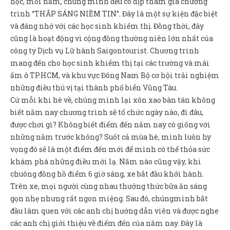
học, mỗi năm, chúng mình đều có dịp tham gia chương
Sản Phẩm
trình “THẮP SÁNG NIỀM TIN”. Đây là một sự kiện đặc biệt
Giúp đỡ
và đáng nhớ với các học sinh khiếm thị. Đồng thời, đây
cũng là hoạt động vì cộng đồng thường niên lớn nhất của
Liên hệ
công ty Dịch vụ Lữ hành Saigontourist. Chương trình
mang đến cho học sinh khiếm thị tại các trường và mái
ấm ở TP.HCM, và khu vực Đông Nam Bộ cơ hội trải nghiệm
những điều thú vị tại thành phố biển Vũng Tàu.
Cứ mỗi khi hè về, chúng mình lại xôn xao bàn tán không
biết năm nay chương trình sẽ tổ chức ngày nào, đi đâu,
được chơi gì? Không biết điểm đến năm nay có giống với
những năm trước không? Suốt cả mùa hè, mình luôn hy
vọng đó sẽ là một điểm đến mới để mình có thể thỏa sức
khám phá những điều mới lạ. Năm nào cũng vậy, khi
chuông đồng hồ điểm 6 giờ sáng, xe bắt đầu khởi hành.
Trên xe, mọi người cùng nhau thưởng thức bữa ăn sáng
gọn nhẹ nhưng rất ngon miệng. Sau đó, chúngmình bắt
đầu làm quen với các anh chị hướng dẫn viên và được nghe
các anh chị giới thiệu về điểm đến của năm nay. Đây là