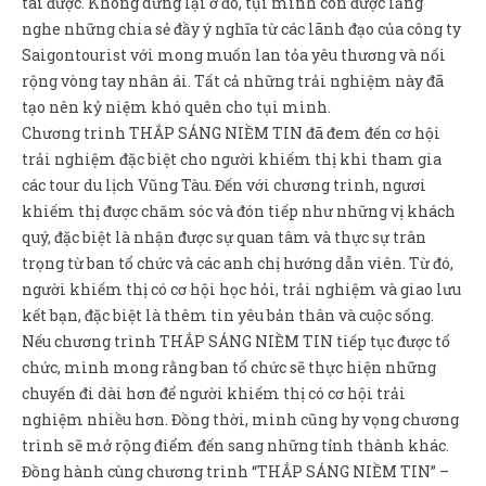
tai được. Không dừng lại ở đó, tụi mình còn được lắng
nghe những chia sẻ đầy ý nghĩa từ các lãnh đạo của công ty
Saigontourist với mong muốn lan tỏa yêu thương và nối
rộng vòng tay nhân ái. Tất cả những trải nghiệm này đã
tạo nên kỷ niệm khó quên cho tụi mình.
Chương trình THẮP SÁNG NIỀM TIN đã đem đến cơ hội
trải nghiệm đặc biệt cho người khiếm thị khi tham gia
các tour du lịch Vũng Tàu. Đến với chương trình, ngươi
khiếm thị được chăm sóc và đón tiếp như những vị khách
quý, đặc biệt là nhận được sự quan tâm và thực sự trân
trọng từ ban tổ chức và các anh chị hướng dẫn viên. Từ đó,
người khiếm thị có cơ hội học hỏi, trải nghiệm và giao lưu
kết bạn, đặc biệt là thêm tin yêu bản thân và cuộc sống.
Nếu chương trình THẮP SÁNG NIỀM TIN tiếp tục được tổ
chức, mình mong rằng ban tổ chức sẽ thực hiện những
chuyến đi dài hơn để người khiếm thị có cơ hội trải
nghiệm nhiều hơn. Đồng thời, mình cũng hy vọng chương
trình sẽ mở rộng điểm đến sang những tỉnh thành khác.
Đồng hành cùng chương trình “THẮP SÁNG NIỀM TIN” –