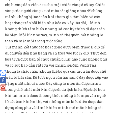
chị hướng dẫn viên đeo cho một chiếc vòng ở cổ tay. Chiếc
vòng của người cùng xe có màu sắc giống nhau để chúng
mình không bị lạc đoàn khi tham gia tắm biển và các
hoạt động trên bãi biển như kéo co, xây lâu đài,… Mình
không thích tắm biển nhưng lại cực kỳ thích đi dạo trên
bờ biển. Mỗi lúc như vậy, mình có thể quên hết những lo
toan và mệt mỏi trong cuộc sống.
Tụi mình kết thúc các hoạt động dưới biển trước 11 giờ để
di chuyển đến nhà hàng và ăn trưa vào lúc 12 giờ. Thực đơn
bữa trưa được ban tổ chức chuẩn bị lúc nào cũng phong phú
và có sức hấp dẫn rất lớn với mình. Đã đến Vũng Tàu,
chúng ta chắc chắn không thể bỏ qua các món ăn được chế
biến từ hải sản. Độ tươi ngon của hải sản ở đây được xếp vào
hạng nhất nhì cả nước. Đây cũng là món ăn được mình
0
mong chờ nhất mỗi khi được đi du lịch biển. Đặc biệt hơn
khi tụi mình được thưởng thức những tiết mục văn nghệ
từ các bạn khiếm thị, với những màn biểu diễn được dàn
dựng công phu và tỉ mỉ, khiến mình mê mẩn không rời