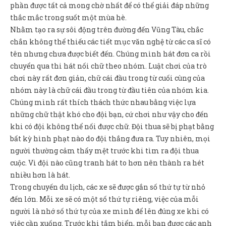
phần được tất cả mong chờ nhất để có thể giải đáp những
thắc mắc trong suốt một mùa hè.
Nhằm tạo ra sự sôi động trên đường đến Vũng Tàu, chắc
chắn không thể thiếu các tiết mục văn nghệ từ các ca sĩ có
tên nhưng chưa được biết đến. Chúng mình hát đơn ca rồi
chuyển qua thi hát nối chữ theo nhóm. Luật chơi của trò
chơi này rất đơn giản, chữ cái đầu trong từ cuối cùng của
nhóm này là chữ cái đầu trong từ đầu tiên của nhóm kia.
Chúng mình rất thích thách thức nhau bằng việc lựa
những chữ thật khó cho đội bạn, cứ chơi như vậy cho đến
khi có đội không thể nối được chữ. Đội thua sẽ bị phạt bằng
bất kỳ hình phạt nào do đội thắng đưa ra. Tuy nhiên, mọi
người thường cảm thấy mệt trước khi tìm ra đội thua
cuộc. Vì đội nào cũng tranh hát to hơn nên thành ra hét
nhiều hơn là hát.
Trong chuyến du lịch, các xe sẽ được gắn số thứ tự từ nhỏ
đến lớn. Mỗi xe sẽ có một số thứ tự riêng, việc của mỗi
người là nhớ số thứ tự của xe mình để lên đúng xe khi có
việc cần xuống. Trước khi tắm biển, mỗi bạn được các anh