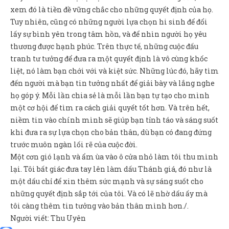
xem đó là tiền đề vững chắc cho những quyết định của họ.
Tuy nhiên, cũng có những người lựa chọn hi sinh để đổi
lấy sự bình yên trong tâm hồn, và để nhìn người họ yêu
thương được hạnh phúc. Trên thực tế, những cuộc đấu
tranh tư tưởng để đưa ra một quyết định là vô cùng khốc
liệt, nó làm bạn chới với và kiệt sức. Những lúc đó, hãy tìm
đến người mà bạn tin tưởng nhất để giải bày và lắng nghe
họ góp ý. Mỗi lần chia sẻ là mỗi lần bạn tự tạo cho mình
một cơ hội để tìm ra cách giải quyết tốt hơn. Và trên hết,
niềm tin vào chính mình sẽ giúp bạn tỉnh táo và sáng suốt
khi đưa ra sự lựa chọn cho bản thân, dù bạn có đang đứng
trước muôn ngàn lối rẽ của cuộc đời.
Một cơn gió lạnh và ẩm ùa vào ô cửa nhỏ làm tôi thu mình
lại. Tôi bất giác đưa tay lên làm dấu Thánh giá, đó như là
một dấu chỉ để xin thêm sức mạnh và sự sáng suốt cho
những quyết định sắp tới của tôi. Và có lẽ nhờ dấu ấy mà
tôi càng thêm tin tưởng vào bản thân mình hơn./.
Người viết: Thu Uyên