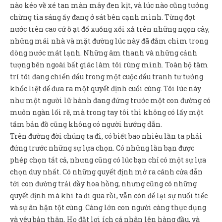
Sản Phẩm
nào kéo về xé tan màn mây đen kịt, và lúc nào cũng tưởng
chừng tia sáng ấy đang ở sát bên cạnh mình. Từng đợt
Giúp đỡ
nước trên cao cứ ồ ạt đổ xuống xối xả trên những ngọn cây,
những mái nhà và mặt đường lúc này đã đắm chìm trong
Liên hệ
dòng nước mát lạnh. Những âm thanh và những cảnh
tượng bên ngoài bất giác làm tôi rùng mình. Toàn bộ tâm
trí tôi đang chiến đấu trong một cuộc đấu tranh tư tưởng
khốc liệt để đưa ra một quyết định cuối cùng. Tôi lúc này
như một người lữ hành đang đứng trước một con đường có
muôn ngàn lối rẽ, mà trong tay tôi thì không có lấy một
tấm bản đồ cũng không có người hướng dẫn.
Trên đường đời chúng ta đi, có biết bao nhiêu lần ta phải
đứng trước những sự lựa chọn. Có những lần bạn được
phép chọn tất cả, nhưng cũng có lúc bạn chỉ có một sự lựa
chọn duy nhất. Có những quyết định mở ra cánh cửa dẫn
tới con đường trải đầy hoa hồng, nhưng cũng có những
quyết định mà khi ta đi qua rồi, vẫn còn để lại sự nuối tiếc
và sự ân hận tột cùng. Càng lớn con người càng thực dụng
và yêu bản thân. Họ đặt lợi ích cá nhân lên hàng đầu, và