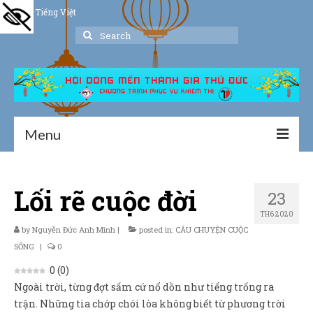
Tiếng Việt
Search
for:
Menu
Trang chủ
Lối rẽ cuộc đời
23
Giới thiệu
TH6 2020
Hoạt động
by
Nguyễn Đức Anh Minh
|
posted in:
CÂU CHUYỆN CUỘC
SỐNG
|
0
Thư viện
0
(
0
)
Ngoài trời, từng đợt sấm cứ nổ dồn như tiếng trống ra
Dịch vụ hỗ trợ
trận. Những tia chớp chói lòa không biết từ phương trời