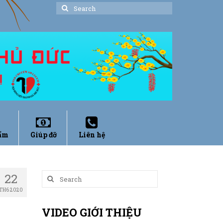
Search
for:
ẩm
Giúp đỡ
Liên hệ
22
Search
for:
TH6 2020
VIDEO GIỚI THIỆU