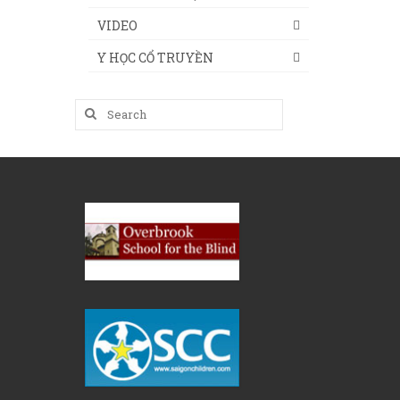
VIDEO
Y HỌC CỔ TRUYỀN
Search
for: