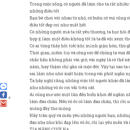
Trong cuộc sống, có người đã làm cho ta rất nhiều 
những điều tốt.
Bạn bè chơi với nhau từ nhỏ, có buồn có vui cũng 
điều tốt đẹp coi như mất hết.
Có những người mà ta rất yêu thương, ta học hỏi 
hợp ý, làm một điều không tốt là ta đã vội xem thư
Có ai từng thấy hối tiếc khi mình giận hờn, thù
Thời gian, niềm tin và công sức để chúng ta vun 
chắc hẳn không phải vài giờ, vài ngày là có thể 
năm, hay thậm chí gần cả cuộc đời. Vậy tại sao ta
sai lầm nho nhỏ xuất hiện trong vài phút ngắn ng
Ta hãy nghĩ rằng, những việc tốt người khác đã l
như những vỏ ốc rơi vãi trên cát.
Ai cũng mơ ước một lần đến biển khơi để ngắm nh
0
làm đau chân. Nếu vỏ ốc có làm đau chân, thì rồi 
mông đầy thơ mộng.
Hãy trân quý và mến yêu những người bạn, những 
đau nhẹ như khi đạp lên vỏ ốc, rồi lại yêu mến và
TIA NẮNG CUỐI HẠ