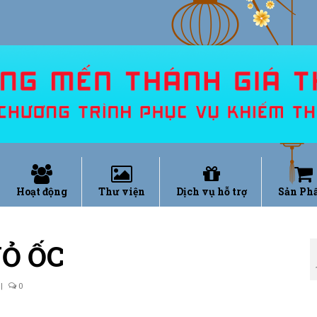
Hoạt động
Thư viện
Dịch vụ hỗ trợ
Sản Ph
Ỏ ỐC
|
0