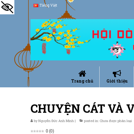
Tiếng Việt
Trang chủ
Giới thiệu
CHUYỆN CÁT VÀ V
by
Nguyễn Đức Anh Minh
|
posted in:
Chưa được phân loại
0
(
0
)