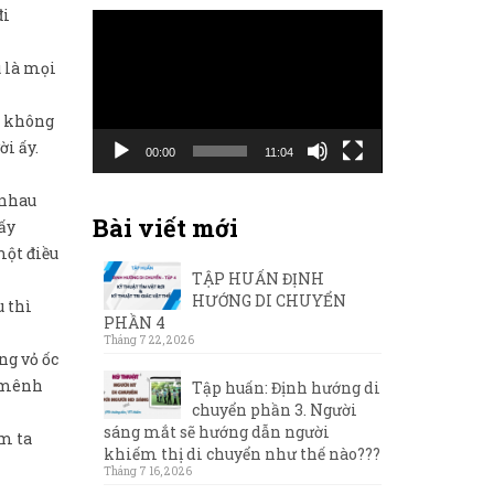
đi
Trình
chơi
u là mọi
Video
u không
ời ấy.
00:00
11:04
 nhau
Bài viết mới
ấy
một điều
TẬP HUẤN ĐỊNH
HƯỚNG DI CHUYỂN
u thì
PHẦN 4
Tháng 7 22, 2026
ng vỏ ốc
t mênh
Tập huấn: Định hướng di
chuyển phần 3. Người
sáng mắt sẽ hướng dẫn người
àm ta
khiếm thị di chuyển như thế nào???
Tháng 7 16, 2026