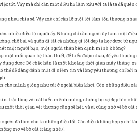
việc tốt. Vậy mà chỉ cần một điều họ làm xấu với ta là ta đã quên 
cùng nhau chia sẻ. Vậy mà chỉ cần lỡ một lời làm tổn thương nha
được nhiều điều từ người ấy. Nhưng chỉ cần người ấy làm một điề
ờng, chê bai và quên đi tất cả những gì tốt đẹp ta học được từ ngư
 ghét một người bạn, một người thân bên cạnh mình không?
đắp một mối quan hệ thân thiết, để hiểu được nhau, để yêu thương
xây dựng được. Đó chắc hẳn là một khoảng thời gian mấy tháng, m
 có thể dễ dàng đánh mất đi niềm tin và lòng yêu thương, chỉ bởi 
ủi.
àm cho mình giống như cát ở ngoài biển khơi. Còn những điều xấ
ìn, trải lòng với cát biển mênh mông, nhưng lại sợ đạp lên nhữ
sau một thời gian vết thương cũng sẽ hết, và ai cũng nhớ về bờ cá
người đã làm cho ta những điều tốt. Còn điều không hợp ý chỉ l
 mộng mơ về bờ cát trắng nhé./.