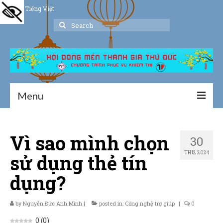
Tiếng Việt
Search
for:
Menu
Trang chủ
Vì sao mình chọn
30
Giới thiệu
TH12 2024
sử dụng thẻ tín
Hoạt động
dụng?
Thư viện
by
Nguyễn Đức Anh Minh
Dịch vụ hỗ trợ
|
posted in:
Công nghệ trợ giúp
|
0
0
(
0
)