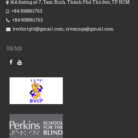
16A Đường số 7, Tam Bình, Thành Phố Thủ Đức, TP HCM
+84 908861763
+84 908861763
bvcfmtgtd@gmail.com, srvannga@gmail.com
Xã hội