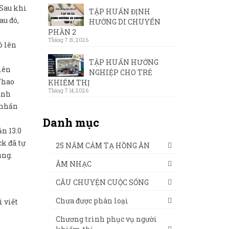
 Sau khi
TẬP HUẤN ĐỊNH
au đó,
HƯỚNG DI CHUYỂN
PHẦN 2
Tháng 7 15, 2026
ó lên
TẬP HUẤN HƯỚNG
lên
NGHIỆP CHO TRẺ
Thao
KHIẾM THỊ
Tháng 7 14, 2026
ành
 nhấn
Danh mục
n 13.0
ck đã tự
25 NĂM CẢM TẠ HỒNG ÂN
ụng.
ÂM NHẠC
CÂU CHUYỆN CUỘC SỐNG
Chưa được phân loại
 viết
Chương trình phục vụ người