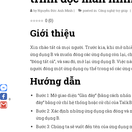
by
Nguyễn Đức Anh Minh
|
posted in:
Công nghệ trợ giúp
|
0
(
0
)
Giới thiệu
Xin chào tất cả mọi người. Trước kia, khi mở nhiều
ứng dụng B và muốn đóng các ứng dụng còn lại, chú
“Đóng tất cả”, và sau đó, mở lại ứng dụng B. Việc 
người đóng một ứng dụng cụ thể trong số các ứng
Hướng dẫn
Bước 1: Mở giao diện “Gần đây” (bằng cách nhấ
0
đây” bằng cử chỉ hệ thống hoặc cử chỉ của TalkB
Bước 2: Xác định những ứng dụng cần đóng và nhữ
ứng dụng B.
Bước 3: Chúng ta sẽ vuốt đến tên của ứng dụng 