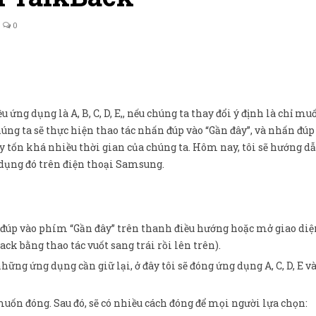
0
 ứng dụng là A, B, C, D, E,, nếu chúng ta thay đổi ý định là chỉ m
ng ta sẽ thực hiện thao tác nhấn đúp vào “Gần đây”, và nhấn đúp
này tốn khá nhiều thời gian của chúng ta. Hôm nay, tôi sẽ hướng 
 dụng đó trên điện thoại Samsung.
n đúp vào phím “Gần đây” trên thanh điều hướng hoặc mở giao diệ
ack bằng thao tác vuốt sang trái rồi lên trên).
ng ứng dụng cần giữ lại, ở đây tôi sẽ đóng ứng dụng A, C, D, E và
muốn đóng. Sau đó, sẽ có nhiều cách đóng để mọi người lựa chọn: