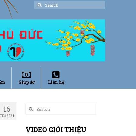
Search
for:
ẩm
Giúp đỡ
Liên hệ
16
Search
for:
TH3 2024
VIDEO GIỚI THIỆU