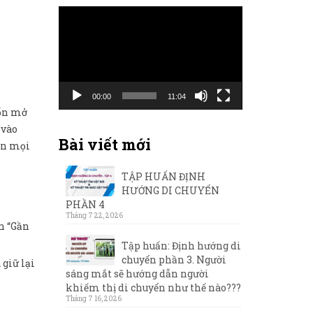
Trình
chơi
Video
00:00
11:04
uốn mở
 vào
Bài viết mới
dẫn mọi
TẬP HUẤN ĐỊNH
HƯỚNG DI CHUYỂN
PHẦN 4
Tháng 7 22, 2026
n “Gần
Tập huấn: Định hướng di
chuyển phần 3. Người
 giữ lại
sáng mắt sẽ hướng dẫn người
khiếm thị di chuyển như thế nào???
Tháng 7 16, 2026