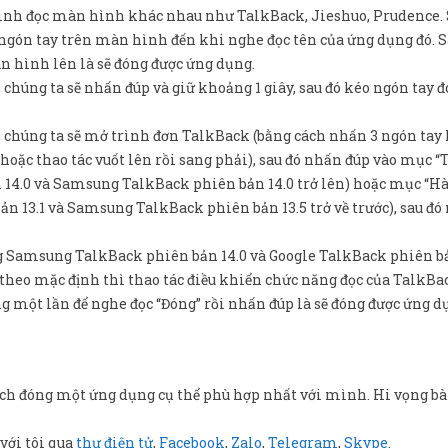
 trình đọc màn hình khác nhau như TalkBack, Jieshuo, Prudence.
ngón tay trên màn hình đến khi nghe đọc tên của ứng dụng đó. S
àn hình lên là sẽ đóng được ứng dụng.
 chúng ta sẽ nhấn đúp và giữ khoảng 1 giây, sau đó kéo ngón tay đ
, chúng ta sẽ mở trình đơn TalkBack (bằng cách nhấn 3 ngón tay 
hoặc thao tác vuốt lên rồi sang phải), sau đó nhấn đúp vào mục “
ản 14.0 và Samsung TalkBack phiên bản 14.0 trở lên) hoặc mục “H
ản 13.1 và Samsung TalkBack phiên bản 13.5 trở về trước), sau đó
ng Samsung TalkBack phiên bản 14.0 và Google TalkBack phiên bả
 theo mặc định thì thao tác điều khiển chức năng đọc của TalkBa
g một lần để nghe đọc “Đóng” rồi nhấn đúp là sẽ đóng được ứng d
cách đóng một ứng dụng cụ thể phù hợp nhất với mình. Hi vọng bài
với tôi qua
thư điện tử
,
Facebook
,
Zalo
,
Telegram
,
Skype
.