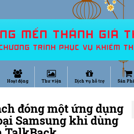
Hoạt động
Thư viện
Dịch vụ hỗ trợ
Sản Ph
ách đóng một ứng dụng
hoại Samsung khi dùng
h TalkBack