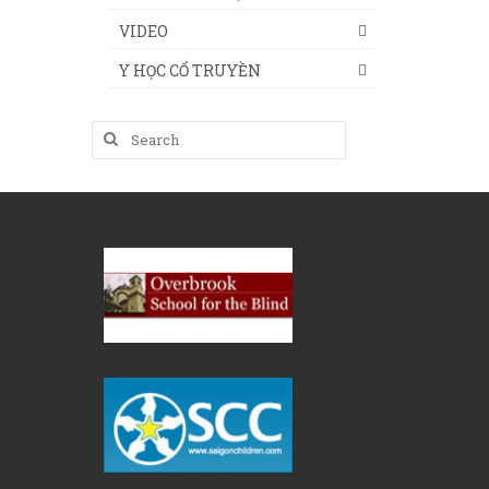
VIDEO
Y HỌC CỔ TRUYỀN
Search
for: