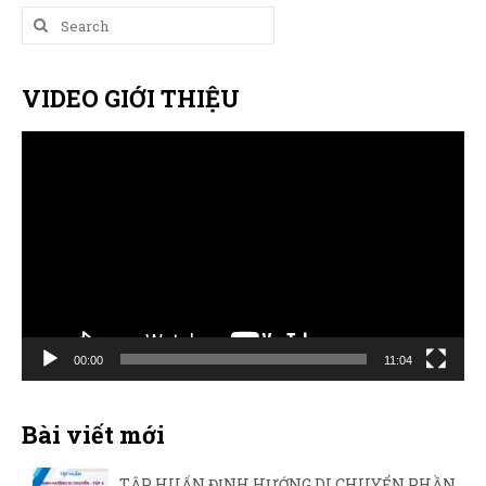
Search
for:
VIDEO GIỚI THIỆU
Trình
chơi
Video
00:00
11:04
Bài viết mới
TẬP HUẤN ĐỊNH HƯỚNG DI CHUYỂN PHẦN