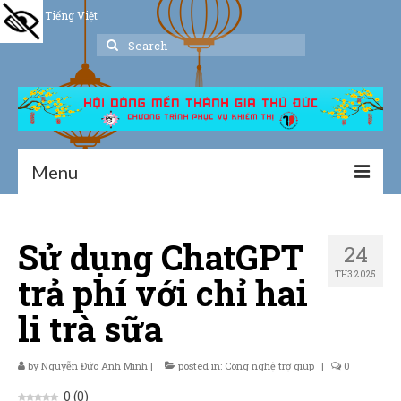
Tiếng Việt
Search
for:
Menu
Trang chủ
Sử dụng ChatGPT
24
Giới thiệu
TH3 2025
trả phí với chỉ hai
Hoạt động
li trà sữa
Thư viện
by
Nguyễn Đức Anh Minh
Dịch vụ hỗ trợ
|
posted in:
Công nghệ trợ giúp
|
0
0
(
0
)