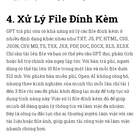
4. Xử Lý File Đính Kèm
GPT trả phí còn có khả năng xử lý các file đính kèm ở
nhiều định dạng khác nhau như TXT, JS, PY, HTML, CSS,
JSON, CSV, MD, TS, TSX, JSX, PDF, DOC, DOCX, XLS, XLSX.
Chỉ cần tải lên file và bạn có thể yêu cầu GPT đọc, phân tích
hoặc hỗ trợ chỉnh sửa ngay lập tức. Với bản trả phí, người
dùng có thể tải lên 10 file trong một lần và mỗi file dưới
512 mb. Với phiên bản miễn phí, Open AI không công bố,
nhưng theo kinh nghiệm của mình thì mỗi lần chỉ tải 1
đến 3 file rồi sau đó phải khởi động lại máy để tiếp tục sử
dụng tính năng này. Việc sử lí file đính kèm đủ để giúp
mình dễ dàng quản lý thông tin và làm việc đa nhiệm.
Đây là công cụ đắc lực cho ai thường xuyên làm việc với các
tài liệu hoặc file ảnh, giúp giảm tải công việc và làm việc
nhanh chóng hơn.