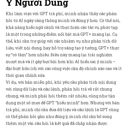
Ý Người Dùng
Khi làm việc với GPT trả phí, mình nhận thấy các phản
hồi từ AI ngày càng thông minh và đúng ý hơn. Có thể nói,
khả năng hiểu ngữ cảnh và thực hiện các tác vụ phức tạp
là một trong những điểm nổi bật mà GPT+ mang lại. Cụ
thể, khi cần trợ giúp với các nhiệm vụ như phân tích dữ
liệu, viết nội dung, hay hỗ trợ sáng tạo ý tưởng, GPT+ thực
sự “có tầm” hơn nhiều. Điều này mang lại trải nghiệm
mượt mà và ít gây bực bội hơn khi AI hiểu sai ý mình –
đặc biệt hữu ích với các công việc cần độ chính xác cao và ít
thời gian chỉnh sửa.
Ví dụ, với bản miễn phí, khi yêu cầu phân tích nội dung
với cùng dữ liệu và câu lệnh, phản hồi trả về rất chung
chung, và mình phải hỏi thêm rất nhiều, cũng như tận
dụng một số mẹo để GPT “hiểu mình” hơn. Nhưng với bản
trả phí, mình chỉ cần đưa dữ liệu và câu lệnh là GPT cũng
có thể phản hồi gần như đúng ý, mình chỉ cần bổ sung
thêm một vài câu hỏi là kết quả đã chấp nhận được.