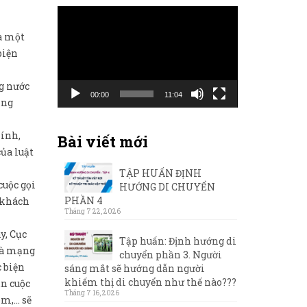
Trình
chơi
là một
Video
biện
ng nước
00:00
11:04
ũng
hính,
Bài viết mới
của luật
TẬP HUẤN ĐỊNH
cuộc gọi
HƯỚNG DI CHUYỂN
PHẦN 4
u khách
Tháng 7 22, 2026
y, Cục
Tập huấn: Định hướng di
nhà mạng
chuyển phần 3. Người
c biện
sáng mắt sẽ hướng dẫn người
khiếm thị di chuyển như thế nào???
ặn cuộc
Tháng 7 16, 2026
om,… sẽ