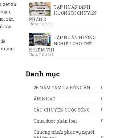
m xét xử
TẬP HUẤN ĐỊNH
c gọi,
HƯỚNG DI CHUYỂN
ọi rác.
PHẦN 2
Tháng 7 15, 2026
ối với
TẬP HUẤN HƯỚNG
 để
NGHIỆP CHO TRẺ
hà mạng
KHIẾM THỊ
Tháng 7 14, 2026
Danh mục
25 NĂM CẢM TẠ HỒNG ÂN
ÂM NHẠC
CÂU CHUYỆN CUỘC SỐNG
Chưa được phân loại
Chương trình phục vụ người