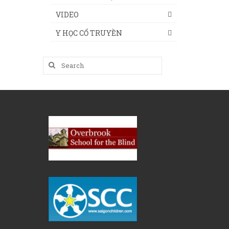
VIDEO
Y HỌC CỔ TRUYỀN
Search
for: