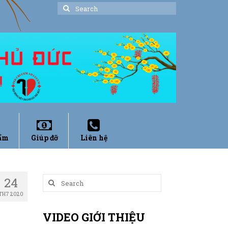
Search
for:
ẩm
Giúp đỡ
Liên hệ
24
Search
for:
TH7 2020
VIDEO GIỚI THIỆU