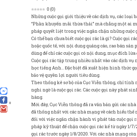
0
(
0
)
Những cuộc gọi giới thiệu về các dịch vụ, các loại
“Phần khuyến mãi thừa thải” mà chẳng một ai muốn
pháp quyết liệt trong việc ngăn chặn những cuộc gọi
Có thể bạn chưa biết cuộc gọi rác là gì? Cuộc gọi rá
hoặc quốc tế, với nội dung quảng cáo, rao bán s
dùng để chỉ các cuộc gọi có nội dung, mục đích lừa
Cuộc gọi rác tập trung nhiều nhất vào các dịch vụ
học tiếng Anh… Đặc biệt đã xuất hiện hình thức gọ
bảo vệ quyền lợi người tiêu dùng.
Theo thống kê sơ bộ của Cục Viễn thông, chỉ tính 
nghi ngờ là cuộc gọi rác. Các cuộc gọi này phát si
hàng.
0
Mới đây, Cục Viễn thông đã ra văn bản gửi các nhà
đã thống nhất với các nhà mạng về cách hiểu thế n
đối với việc ngăn chặn hành vi phát tán cuộc gọi rá
pháp kỹ thuật để chặn cuộc gọi rác kể từ ngày 1/
gọi rác trước ngày 1/8/2020. Với các nhà mạng cò