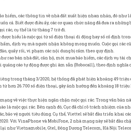
 bảo hiểm, các thông tin về nhà đất xuất hiện nhan nhản, đó như 
 cả. Biết được điều ấy, các cơ quan chức năng đã đưa ra những 
 rác, cụ thể là từ tháng 7 trở đi.
c được hiểu là cuộc gọi từ số điện thoại di động hay số cố định tro
ản phẩm, dịch vụ mà người nhận không mong muốn. Cuộc gọi rác c
 đảo, quấy rối, vi phạm các nội dung bị cấm theo quy định.
 như rao bán nhà đất, căn hộ, mời mua bảo hiểm, các dịch vụ tài c
i quảng cáo tự động được ghi âm sẵn (Robocall), theo định nghĩa 
riêng trong tháng 3/2020, hệ thống đã phát hiện khoảng 49 triệu 
nh từ hơn 26.700 số điện thoại, gây ảnh hưởng đến khoảng 18 triệ
 mạng về việc thực hiện ngăn chặn cuộc gọi rác. Trong văn bản nà
ào là cuộc gọi rác. Bên cạnh đó, Cục đã chỉ rõ trách nhiệm của 
c, bảo vệ người tiêu dùng. Cụ thể, Viettel sẽ bắt đầu triển khai cá
7/2020. Với VinaPhone và MobiFone, 2 nhà mạng này sẽ bắt đầu ch
n lại như Vietnamobile, Gtel, Đông Dương Telecom, Hà Nội Telec