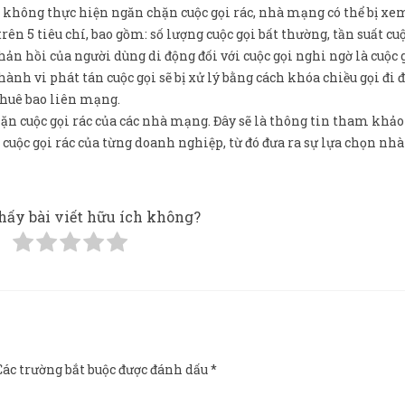
p không thực hiện ngăn chặn cuộc gọi rác, nhà mạng có thể bị xe
trên 5 tiêu chí, bao gồm: số lượng cuộc gọi bất thường, tần suất cuộ
hản hồi của người dùng di động đối với cuộc gọi nghi ngờ là cuộc g
 hành vi phát tán cuộc gọi sẽ bị xử lý bằng cách khóa chiều gọi đi đ
thuê bao liên mạng.
ặn cuộc gọi rác của các nhà mạng. Đây sẽ là thông tin tham khảo
 cuộc gọi rác của từng doanh nghiệp, từ đó đưa ra sự lựa chọn n
hấy bài viết hữu ích không?
Các trường bắt buộc được đánh dấu
*