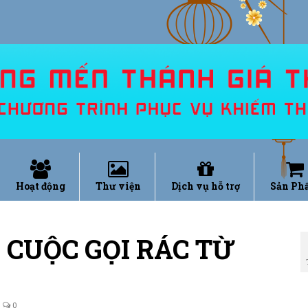
Hoạt động
Thư viện
Dịch vụ hỗ trợ
Sản Ph
 CUỘC GỌI RÁC TỪ
0