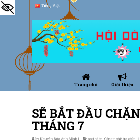
Tiếng Việt
Trang chủ
Giới thiệu
SẼ BẮT ĐẦU CHẶN
THÁNG 7
by
Nguyễn Đức Anh Minh
|
posted in:
Công nghệ trợ giúp
|