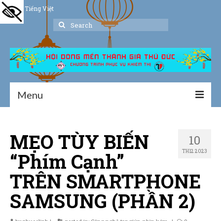
Tiếng Việt
Search
for:
Menu
Trang chủ
MẸO TÙY BIẾN
10
Giới thiệu
TH12 2023
“Phím Cạnh”
Hoạt động
TRÊN SMARTPHONE
Thư viện
SAMSUNG (PHẦN 2)
Dịch vụ hỗ trợ