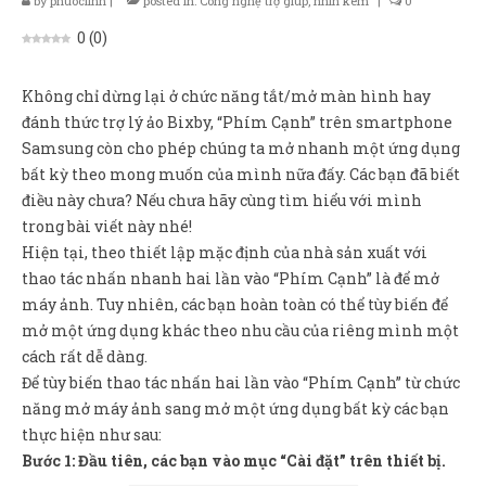
by
phuoclinh
|
posted in:
Công nghệ trợ giúp
,
nhìn kém
|
0
Sản Phẩm
0
(
0
)
Giúp đỡ
Liên hệ
Không chỉ dừng lại ở chức năng tắt/mở màn hình hay
đánh thức trợ lý ảo Bixby, “Phím Cạnh” trên smartphone
Samsung còn cho phép chúng ta mở nhanh một ứng dụng
bất kỳ theo mong muốn của mình nữa đấy. Các bạn đã biết
điều này chưa? Nếu chưa hãy cùng tìm hiểu với mình
trong bài viết này nhé!
Hiện tại, theo thiết lập mặc định của nhà sản xuất với
thao tác nhấn nhanh hai lần vào “Phím Cạnh” là để mở
máy ảnh. Tuy nhiên, các bạn hoàn toàn có thể tùy biến để
mở một ứng dụng khác theo nhu cầu của riêng mình một
cách rất dễ dàng.
Để tùy biến thao tác nhấn hai lần vào “Phím Cạnh” từ chức
năng mở máy ảnh sang mở một ứng dụng bất kỳ các bạn
thực hiện như sau:
Bước 1: Đầu tiên, các bạn vào mục “Cài đặt” trên thiết bị.