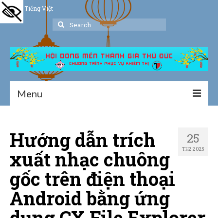
Tiếng Việt
Search
for:
Menu
Trang chủ
Hướng dẫn trích
25
Giới thiệu
TH2 2025
xuất nhạc chuông
Hoạt động
gốc trên điện thoại
Thư viện
Android bằng ứng
Dịch vụ hỗ trợ
dụng CX File Explorer