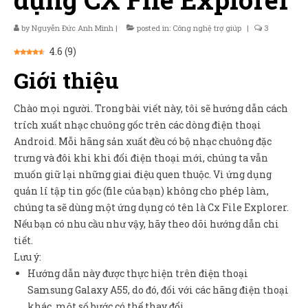
Sản Phẩm
by
Nguyễn Đức Anh Minh
|
posted in:
Công nghệ trợ giúp
|
3
Giúp đỡ
4.6
(
9
)
Liên hệ
Giới thiệu
Chào mọi người. Trong bài viết này, tôi sẽ hướng dẫn cách
trích xuất nhạc chuông gốc trên các dòng điện thoại
Android. Mỗi hãng sản xuất đều có bộ nhạc chuông đặc
trưng và đôi khi khi đổi điện thoại mới, chúng ta vẫn
muốn giữ lại những giai điệu quen thuộc. Vì ứng dụng
quản lí tập tin gốc (file của bạn) không cho phép làm,
chúng ta sẽ dùng một ứng dụng có tên là Cx File Explorer.
Nếu bạn có nhu cầu như vậy, hãy theo dõi hướng dẫn chi
tiết.
Lưu ý:
Hướng dẫn này được thực hiện trên điện thoại
Samsung Galaxy A55, do đó, đối với các hãng điện thoại
khác, một số bước có thể thay đổi.