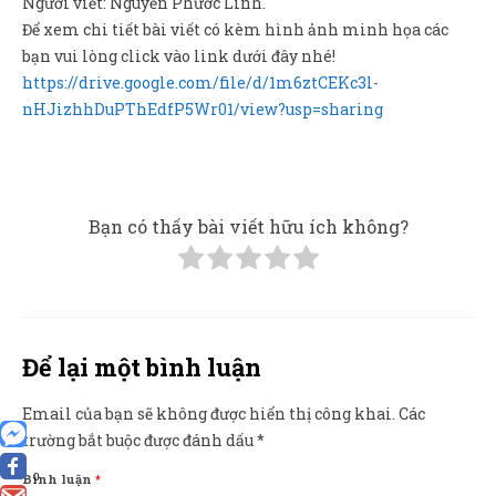
Người viết: Nguyễn Phước Linh.
Để xem chi tiết bài viết có kèm hình ảnh minh họa các
bạn vui lòng click vào link dưới đây nhé!
https://drive.google.com/file/d/1m6ztCEKc3l-
nHJizhhDuPThEdfP5Wr01/view?usp=sharing
Bạn có thấy bài viết hữu ích không?
Để lại một bình luận
Email của bạn sẽ không được hiển thị công khai.
Các
trường bắt buộc được đánh dấu
*
0
Bình luận
*