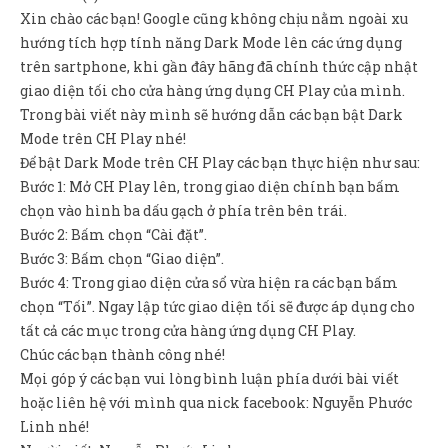
Sản Phẩm
Xin chào các bạn! Google cũng không chịu nằm ngoài xu
hướng tích hợp tính năng Dark Mode lên các ứng dụng
Giúp đỡ
trên sartphone, khi gần đây hãng đã chính thức cập nhật
Liên hệ
giao diện tối cho cửa hàng ứng dụng CH Play của mình.
Trong bài viết này mình sẽ hướng dẫn các bạn bật Dark
Mode trên CH Play nhé!
Để bật Dark Mode trên CH Play các bạn thực hiện như sau:
Bước 1: Mở CH Play lên, trong giao diện chính bạn bấm
chọn vào hình ba dấu gạch ở phía trên bên trái.
Bước 2: Bấm chọn “Cài đặt”.
Bước 3: Bấm chọn “Giao diện”.
Bước 4: Trong giao diện cửa sổ vừa hiện ra các bạn bấm
chọn “Tối”. Ngay lập tức giao diện tối sẽ được áp dụng cho
tất cả các mục trong cửa hàng ứng dụng CH Play.
Chúc các bạn thành công nhé!
Mọi góp ý các bạn vui lòng bình luận phía dưới bài viết
hoặc liên hệ với mình qua nick facebook: Nguyễn Phước
Linh nhé!