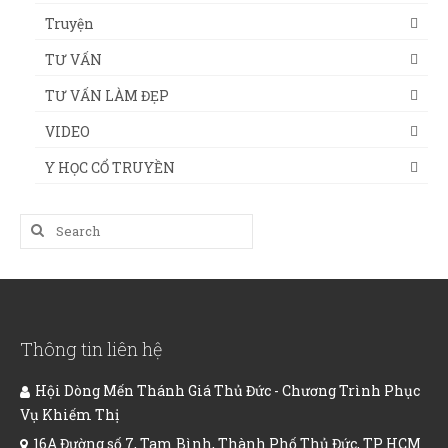
Truyện
TƯ VẤN
TƯ VẤN LÀM ĐẸP
VIDEO
Y HỌC CỔ TRUYỀN
Search
for:
Thông tin liên hệ
Hội Dòng Mến Thánh Giá Thủ Đức - Chương Trình Phục
Vụ Khiếm Thị
16A Đường số 7, Tam Bình, Thành Phố Thủ Đức, TP HCM