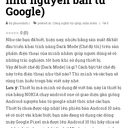
Sản Phẩm
Google)
Giúp đỡ
by
phuoclinh
|
posted in:
Công nghệ trợ giúp
,
nhìn kém
|
0
Liên hệ
0
(
0
)
Như các bạn đã biết, hiện nay, nhiều hãng sản xuất đã bắt
đầu triển khai tính năng Dark Mode (Chế độ tối) trên sản
phẩm điện thoại của mình nhằm giúp người dùng sẽ có
những trải nghiệm tốt hơn khi sử dụng thiết bị.
Vậy để biết chế độ (Dark Mode) là gì? Cách bật/tắt chế độ
này trên điện thoại như thế nào? Thì mình và các bạn sẽ
cùng tìm hiểu trogn bài viết này nhé.
Lưu ý:
Thiết bị mà mình sử dụng để viết bài này là thiết bị
của hãng NOKIA chạy android one có giao diện gần giống
Android nguyên bản từ google nhất thôi nhé các bạn.
Thiết bị chưa được cập nhật lên phiên bản Android 10 nên
sẽ có một vài khác biệt, bạn nào đang sử dụng các dòng
máy Google Pixel mà được lên Android 10 thì hãy chia sẻ