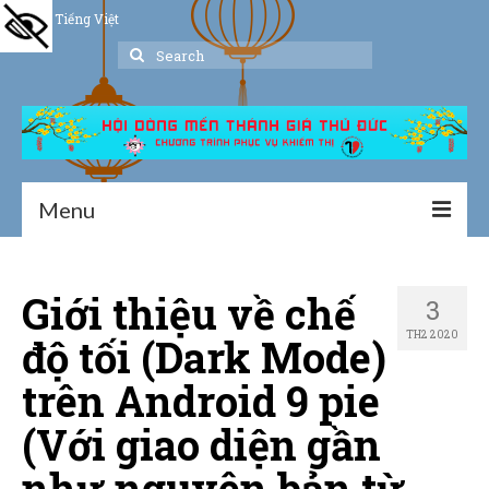
Tiếng Việt
Search
for:
Menu
Trang chủ
Giới thiệu về chế
3
Giới thiệu
TH2 2020
độ tối (Dark Mode)
Hoạt động
trên Android 9 pie
Thư viện
(Với giao diện gần
Dịch vụ hỗ trợ
như nguyên bản từ